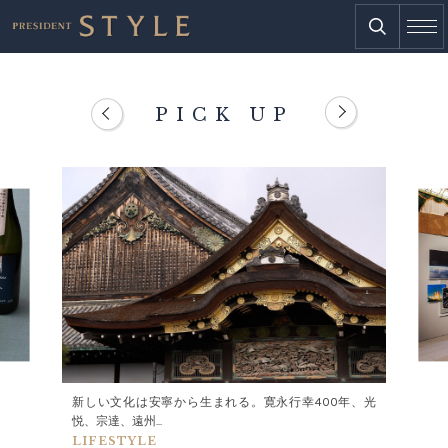
PICK UP
新しい文化は安寧から生まれる。寛永行幸400年、光
悦、宗達、遠州...
LIFESTYLE