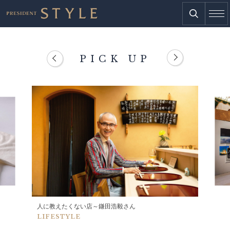
PICK UP
人に教えたくない店～鎌田浩毅さん
LIFESTYLE