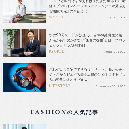
"レシピと味付けを変えればまだまだ進化する"老
舗メゾンのイノベーションディレクターが見据え
る機械式時計の革新とは
WATCH
July 18 . 2025
朝の20分で一日が決まる。自律神経研究の第一
人者が長年欠かさない"医者の養生"とは［プロフ
ェッショナルの時間論］
PEOPLE
June 5 . 2026
これぞ日々自宅でできるリトリート。脳と心をビ
ジネスから解放する最高品質の音を手にする［大
人の褒美はゆとりで選ぶ］
LIFESTYLE
December 12 . 2025
FASHIONの人気記事