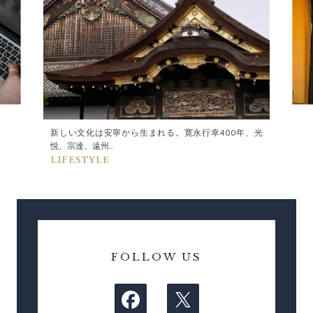
新しい文化は安寧から生まれる。寛永行幸400年、光
悦、宗達、遠州...
LIFESTYLE
FOLLOW US