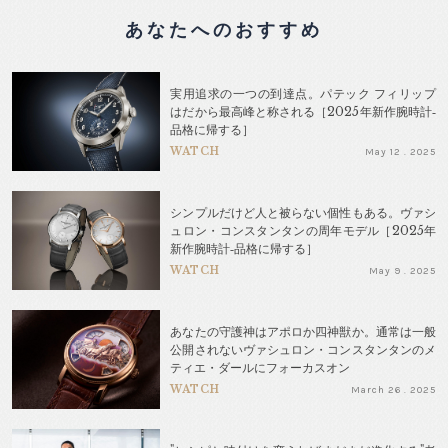
あなたへのおすすめ
実用追求の一つの到達点。パテック フィリップ
はだから最高峰と称される［2025年新作腕時計‐
品格に帰する］
WATCH
May 12 . 2025
シンプルだけど人と被らない個性もある。ヴァシ
ュロン・コンスタンタンの周年モデル［2025年
新作腕時計‐品格に帰する］
WATCH
May 9 . 2025
あなたの守護神はアポロか四神獣か。通常は一般
公開されないヴァシュロン・コンスタンタンのメ
ティエ・ダールにフォーカスオン
WATCH
March 26 . 2025