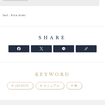
text：Rina Araki
SHARE
KEYWORD
#
LACOSTE
#
カジュアル
#
靴