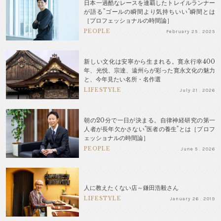
日本一過酷なレースを連覇したトレイルランナー
が語る"ゴールの瞬間より気持ちいい"瞬間とは
［プロフェッショナルの時間論］
PEOPLE
February 25 . 2025
新しい文化は安寧から生まれる。寛永行幸400
年、光悦、宗達、遠州らが彩った寛永文化の魅力
と、今年見たい名所・名作選
LIFESTYLE
July 21 . 2026
朝の20分で一日が決まる。自律神経研究の第一
人者が長年欠かさない"医者の養生"とは［プロフ
ェッショナルの時間論］
PEOPLE
June 5 . 2026
人に教えたくない店～鎌田浩毅さん
LIFESTYLE
January 26 . 2019