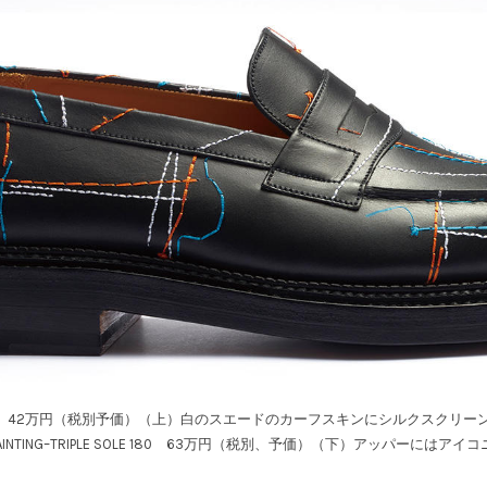
 SOLE 180 42万円（税別予価）（上）白のスエードのカーフスキンにシルクスク
PAINTING–TRIPLE SOLE 180 63万円（税別、予価）（下）アッパーには