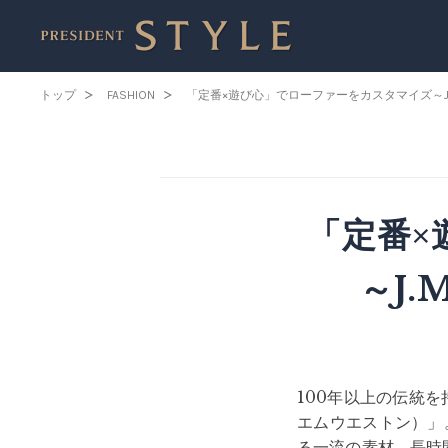
トップ
FASHION
「定番×遊び心」でローファーをカスタマイズ～J.M
「定番×
～J
100年以上の伝統を
エムウエストン）」
る一流の素材、長時