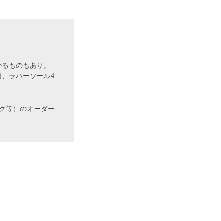
かるものもあり。
類、ラバーソール4
ク等）のオーダー