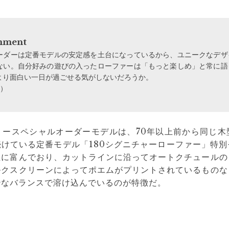
omment
ーダーは定番モデルの安定感を土台になっているから、ユニークなデザ
ない。自分好みの遊びの入ったローファーは「もっと楽しめ」と常に語
より面白い一日が過ごせる気がしないだろうか。
部）
リースペシャルオーダーモデルは、70年以上前から同じ木
けている定番モデル「180シグニチャーローファー」特
性に富んでおり、カットラインに沿ってオートクチュールの
ルクスクリーンによってポエムがプリントされているものな
妙なバランスで溶け込んでいるのが特徴だ。