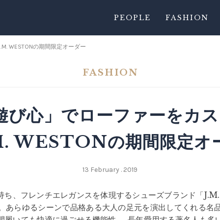
PEOPLE
FASHION
. WESTONの期間限定オーダー
FASHION
遊び心」でローファーをカ
.M. WESTONの期間限定オ
13 February . 2019
持ち、フレンチエレガンスを体現するシューズブランド「J.M.
。あらゆるシーンで品格ある大人の足元を演出してくれる名
間履いても快適に過ごせる機能性……長年愛用する著名人も多