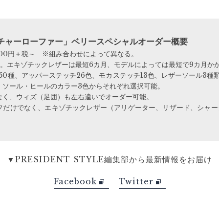
ニチャーローファー」ベリースペシャルオーダー概要
000円＋税～ ※組み合わせによって異なる。
月。エキゾチックレザーは最短6カ月、モデルによっては最短で9カ月か
50種、アッパーステッチ26色、モカステッチ13色、レザーソール3種
・ソール・ヒールのカラー3色からそれぞれ選択可能。
なく、ウィズ（足囲）も左右違いでオーダー可能。
フだけでなく、エキゾチックレザー（アリゲーター、リザード、シャー
▼PRESIDENT STYLE編集部から最新情報をお届け
Facebook
Twitter