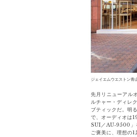
ジェイエムウエストン青
先月リニューアルオ
ルチャー・ディレ
ブティックだ。明
で、オーディオは19
SUI／AU‐95
ご褒美に、理想の1