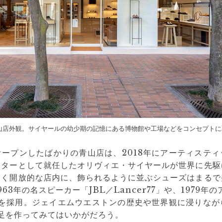
山店外観。サイヤールの幼少期の記憶にある博物館や工場などをコンセプトに
ープンしたばかりの青山店は、2018年にアーティステ
クターとして就任したオリヴィエ・サイヤールが世界に先駆
るく開放的な店内に、飾られるように並ぶシューズはまるで
63年の名スピーカー「JBL／Lancer77」や、1979年
00」を採用。ジェイエムウエストンの歴史や世界観に浸りな
足を作ってみてはいかがだろう。