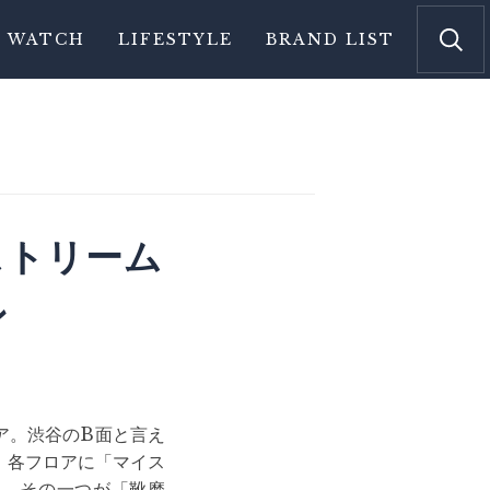
WATCH
LIFESTYLE
BRAND LIST
ストリーム
ン
ア。渋谷のB面と言え
。各フロアに「マイス
る。その一つが「靴磨