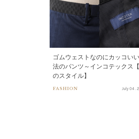
ゴムウェストなのにカッコい
法のパンツ～インコテックス
のスタイル】
FASHION
July 04 . 