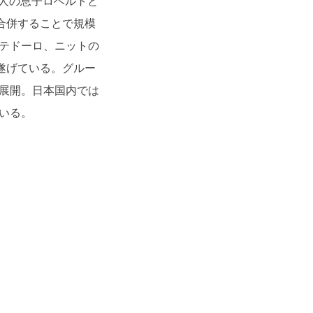
2人の息子ロベルトと
合併することで規模
ンテドーロ、ニットの
遂げている。グルー
に展開。日本国内では
いる。