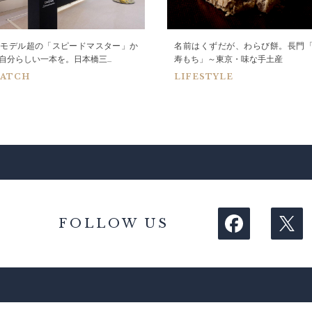
0モデル超の「スピードマスター」か
名前はくずだが、わらび餅。長門
自分らしい一本を。日本橋三...
寿もち」～東京・味な手土産
ATCH
LIFESTYLE
FOLLOW US