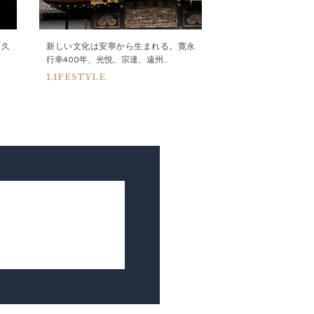
「久
新しい文化は安寧から生まれる。寛永
東京・港区に"大人
行幸400年、光悦、宗達、遠州...
ブ"が誕生。月会費11万円
LIFESTYLE
LIFESTYLE