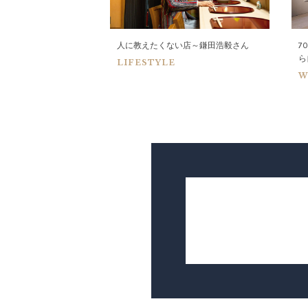
人に教えたくない店～鎌田浩毅さん
7
ン。人に話したくなる
ら
YA
LIFESTYLE
W