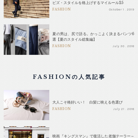
ビズ・スタイルを格上げするマイルール25
FASHION
October 1 . 2019
夏の男は、尻で語る。かっこよく決まるパンツ6
選【夏のスタイル総集編】
FASHION
July 30 . 2018
FASHIONの人気記事
大人こそ格好いい！ 白髪に映える色選び
FASHION
July 21 . 2018
映画『キングスマン』で復活した老舗テーラー～