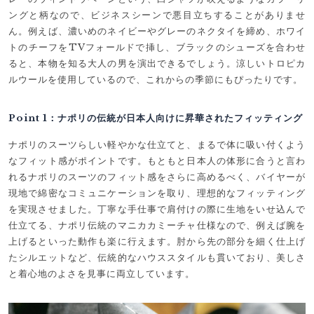
ングと柄なので、ビジネスシーンで悪目立ちすることがありませ
ん。例えば、濃いめのネイビーやグレーのネクタイを締め、ホワイ
トのチーフをTVフォールドで挿し、ブラックのシューズを合わせ
ると、本物を知る大人の男を演出できるでしょう。涼しいトロピカ
ルウールを使用しているので、これからの季節にもぴったりです。
Point 1：ナポリの伝統が日本人向けに昇華されたフィッティング
ナポリのスーツらしい軽やかな仕立てと、まるで体に吸い付くよう
なフィット感がポイントです。もともと日本人の体形に合うと言わ
れるナポリのスーツのフィット感をさらに高めるべく、バイヤーが
現地で綿密なコミュニケーションを取り、理想的なフィッティング
を実現させました。丁寧な手仕事で肩付けの際に生地をいせ込んで
仕立てる、ナポリ伝統のマニカカミーチャ仕様なので、例えば腕を
上げるといった動作も楽に行えます。肘から先の部分を細く仕上げ
たシルエットなど、伝統的なハウススタイルも貫いており、美しさ
と着心地のよさを見事に両立しています。