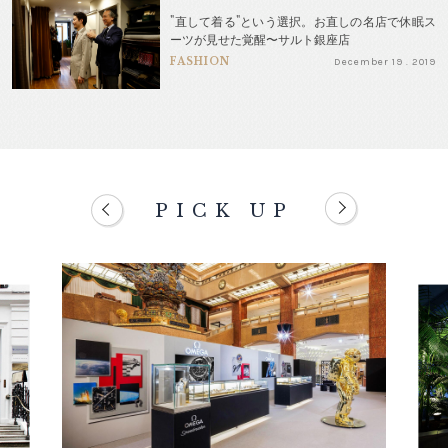
"直して着る"という選択。お直しの名店で休眠ス
ーツが見せた覚醒〜サルト銀座店
FASHION
December 19 . 2019
PICK UP