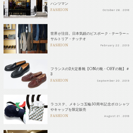
ハンツマン
FASHION
October 26 . 2018
世界が注目。日本気鋭のビスポーク・テーラー～
サルトリア・チッチオ
FASHION
February 22 . 2019
フランスの2大定番靴【ONの靴・OFFの靴】＃
3
FASHION
September 20 . 2019
ラコステ、メキシコ五輪50周年記念ポロシャツ
やキャップを限定販売
FASHION
August 21 . 2018