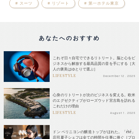
#
スーツ
#
リゾート
#
第一ホテル東京
あなたへのおすすめ
これぞ日々自宅でできるリトリート。脳と心をビ
ジネスから解放する最高品質の音を手にする［大
人の褒美はゆとりで選ぶ］
LIFESTYLE
December 12 . 2025
心身のリトリートが次のビジネスを変える。欧米
のエグゼクティブがローズウッド宮古島を訪れる
これだけの理由
LIFESTYLE
August 1 . 2025
ドン ペリニヨンの醸造トップがほれた。「été」
庄司夏子シェフは全ての時間を仕事に捧ぐ［プロ