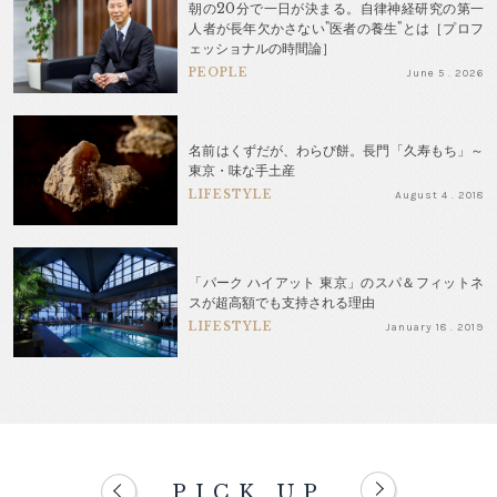
朝の20分で一日が決まる。自律神経研究の第一
人者が長年欠かさない"医者の養生"とは［プロフ
ェッショナルの時間論］
PEOPLE
June 5 . 2026
名前はくずだが、わらび餅。長門「久寿もち」～
東京・味な手土産
LIFESTYLE
August 4 . 2018
「パーク ハイアット 東京」のスパ＆フィットネ
スが超高額でも支持される理由
LIFESTYLE
January 18 . 2019
PICK UP