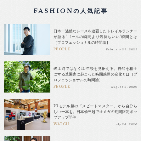
FASHIONの人気記事
日本一過酷なレースを連覇したトレイルランナー
が語る"ゴールの瞬間より気持ちいい"瞬間とは
［プロフェッショナルの時間論］
PEOPLE
February 25 . 2025
竣工時ではなく10年後を見据える。自然を相手
にする造園家に起こった時間感覚の変化とは［プ
ロフェッショナルの時間論］
PEOPLE
August 5 . 2026
70モデル超の「スピードマスター」から自分ら
しい一本を。日本橋三越でオメガの期間限定ポッ
プアップ開催
WATCH
July 24 . 2026