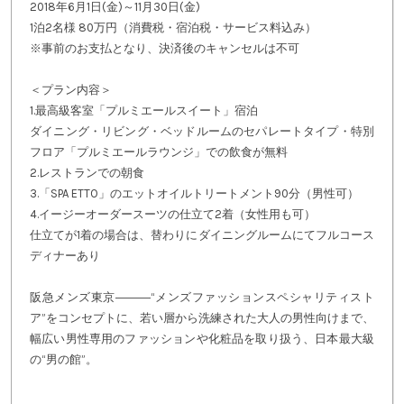
2018年6月1日(金)～11月30日(金)
1泊2名様 80万円（消費税・宿泊税・サービス料込み）
※事前のお支払となり、決済後のキャンセルは不可
＜プラン内容＞
1.最高級客室「プルミエールスイート」宿泊
ダイニング・リビング・ベッドルームのセパレートタイプ・特別
フロア「プルミエールラウンジ」での飲食が無料
2.レストランでの朝食
3.「SPA ETTO」のエットオイルトリートメント90分（男性可）
4.イージーオーダースーツの仕立て2着（女性用も可）
仕立てが1着の場合は、替わりにダイニングルームにてフルコース
ディナーあり
阪急メンズ東京―――“メンズファッションスペシャリティスト
ア”をコンセプトに、若い層から洗練された大人の男性向けまで、
幅広い男性専用のファッションや化粧品を取り扱う、日本最大級
の“男の館”。