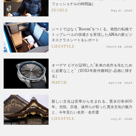
フェッショナルの時間論］
PEOPLE
May 21 . 2025
シートではなく"Room"をつくる。発想の転換で
トップレベルの快適さを実現したANAの新ビジ
ネスクラスシートをレポート
LIFESTYLE
March 26 . 2026
オーデマ ピゲが証明した"未来の名作を生むため
に必要なこと"［2025年新作腕時計‐品格に帰す
る］
WATCH
April 28 . 2025
新しい文化は安寧から生まれる。寛永行幸400
年、光悦、宗達、遠州らが彩った寛永文化の魅力
と、今年見たい名所・名作選
LIFESTYLE
July 21 . 2026