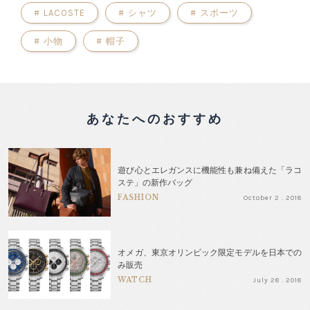
#
LACOSTE
#
シャツ
#
スポーツ
#
小物
#
帽子
あなたへのおすすめ
遊び心とエレガンスに機能性も兼ね備えた「ラコ
ステ」の新作バッグ
FASHION
October 2 . 2018
オメガ、東京オリンピック限定モデルを日本での
み販売
WATCH
July 28 . 2018