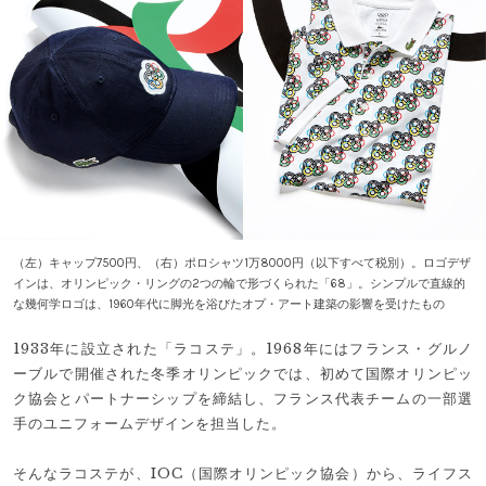
（左）キャップ7500円、（右）ポロシャツ1万8000円（以下すべて税別）。ロゴデザ
インは、オリンピック・リングの2つの輪で形づくられた「68」。シンプルで直線的
な幾何学ロゴは、1960年代に脚光を浴びたオプ・アート建築の影響を受けたもの
1933年に設立された「ラコステ」。1968年にはフランス・グルノ
ーブルで開催された冬季オリンピックでは、初めて国際オリンピッ
ク協会とパートナーシップを締結し、フランス代表チームの一部選
手のユニフォームデザインを担当した。
そんなラコステが、IOC（国際オリンピック協会）から、ライフス