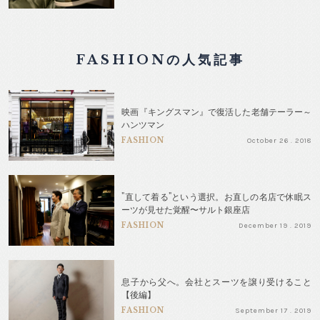
FASHIONの人気記事
映画『キングスマン』で復活した老舗テーラー～
ハンツマン
FASHION
October 26 . 2018
"直して着る"という選択。お直しの名店で休眠ス
ーツが見せた覚醒〜サルト銀座店
FASHION
December 19 . 2019
息子から父へ。会社とスーツを譲り受けること
【後編】
FASHION
September 17 . 2019