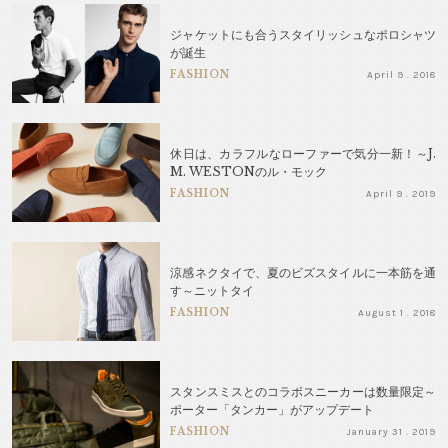
ジャケットにも合うスタイリッシュなポロシャツ
が誕生
FASHION
April 9 . 2018
休日は、カラフルなローファーで気分一新！～J.
M. WESTONのル・モック
FASHION
April 9 . 2019
涼感ネクタイで、夏のビズスタイルに一本筋を通
す～ニットタイ
FASHION
August 1 . 2018
スタンスミスとのコラボスニーカーは数量限定～
ポーター「タンカー」がアップデート
FASHION
January 31 . 2019