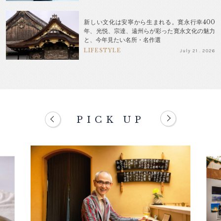
新しい文化は安寧から生まれる。寛永行幸400
年、光悦、宗達、遠州らが彩った寛永文化の魅力
と、今年見たい名所・名作選
LIFESTYLE
July 21 . 2026
PICK UP