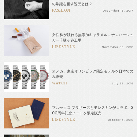
の常識を覆す逸品とは？
FASHION
December 18 . 2017
女性株が跳ねる無添加キャラメル～ナンバーシュ
ガー千駄ヶ谷工場
LIFESTYLE
November 30 . 2018
オメガ、東京オリンピック限定モデルを日本での
み販売
WATCH
July 28 . 2018
ブルックス ブラザーズとモレスキンがコラボ。2
00周年記念ノートを限定販売
LIFESTYLE
October 4 . 2018