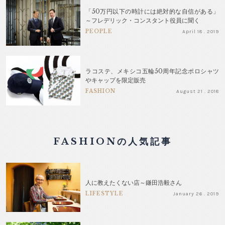
「50万円以下の時計には絶対的な自信がある」
～フレデリック・コンスタント役員に聞く
PEOPLE
April 18 . 2019
ラコステ、メキシコ五輪50周年記念ポロシャツ
やキャップを限定販売
FASHION
August 21 . 2018
FASHIONの人気記事
人に教えたくない店～鎌田浩毅さん
LIFESTYLE
January 26 . 2019