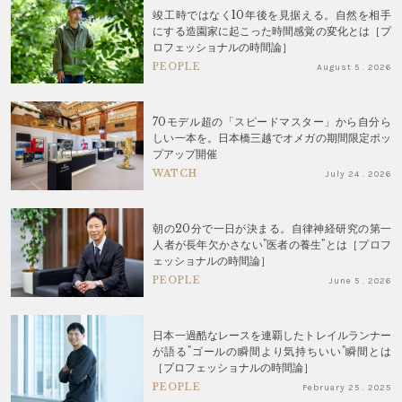
竣工時ではなく10年後を見据える。自然を相手
にする造園家に起こった時間感覚の変化とは［プ
ロフェッショナルの時間論］
PEOPLE
August 5 . 2026
70モデル超の「スピードマスター」から自分ら
しい一本を。日本橋三越でオメガの期間限定ポッ
プアップ開催
WATCH
July 24 . 2026
朝の20分で一日が決まる。自律神経研究の第一
人者が長年欠かさない"医者の養生"とは［プロフ
ェッショナルの時間論］
PEOPLE
June 5 . 2026
日本一過酷なレースを連覇したトレイルランナー
が語る"ゴールの瞬間より気持ちいい"瞬間とは
［プロフェッショナルの時間論］
PEOPLE
February 25 . 2025