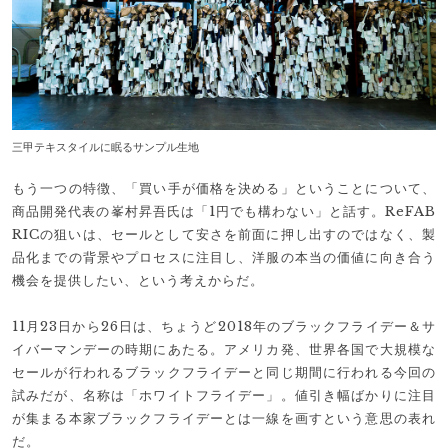
三甲テキスタイルに眠るサンプル生地
もう一つの特徴、「買い手が価格を決める」ということについて、
商品開発代表の峯村昇吾氏は「1円でも構わない」と話す。ReFAB
RICの狙いは、セールとして安さを前面に押し出すのではなく、製
品化までの背景やプロセスに注目し、洋服の本当の価値に向き合う
機会を提供したい、という考えからだ。
11月23日から26日は、ちょうど2018年のブラックフライデー＆サ
イバーマンデーの時期にあたる。アメリカ発、世界各国で大規模な
セールが行われるブラックフライデーと同じ期間に行われる今回の
試みだが、名称は「ホワイトフライデー」。値引き幅ばかりに注目
が集まる本家ブラックフライデーとは一線を画すという意思の表れ
だ。