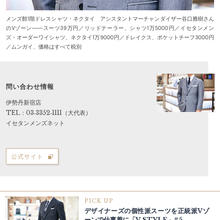
メンズ館1階ドレスシャツ・ネクタイ アシスタントマーチャンダイザー谷口雅樹さん
のVゾーン――スーツ39万円／リッドテーラー、シャツ1万5000円／イセタンメン
ズ・オーダーワイシャツ、ネクタイ1万9000円／ドレイクス、ポケットチーフ3000円
／ムンガイ、価格はすべて税別
問い合わせ情報
伊勢丹新宿店
TEL：03‐3352‐1111（大代表）
イセタンメンズネット
公式サイト
PICK UP
デザイナーズの個性派スーツを正統派Vゾ
ーンで仕事着に「V‐STYLE」#5