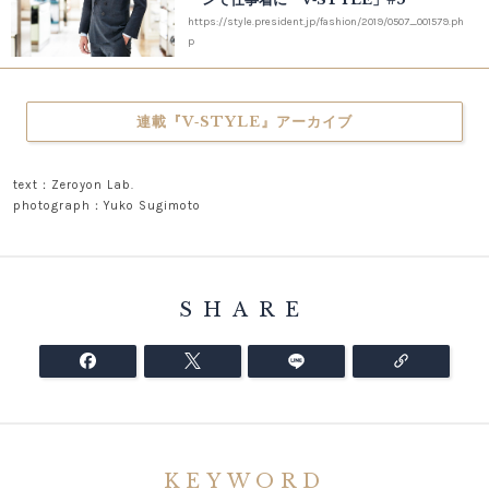
https://style.president.jp/fashion/2019/0507_001579.ph
p
連載『V‐STYLE』アーカイブ
text：Zeroyon Lab.
photograph：Yuko Sugimoto
SHARE
KEYWORD