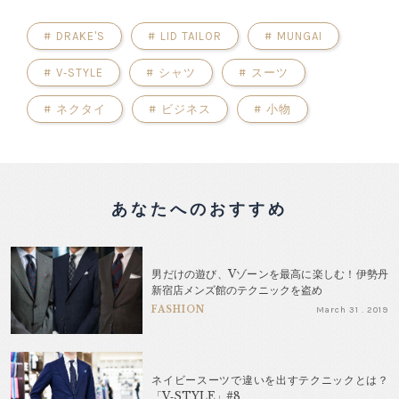
#
DRAKE'S
#
LID TAILOR
#
MUNGAI
#
V‐STYLE
#
シャツ
#
スーツ
#
ネクタイ
#
ビジネス
#
小物
あなたへのおすすめ
男だけの遊び、Vゾーンを最高に楽しむ！伊勢丹
新宿店メンズ館のテクニックを盗め
FASHION
March 31 . 2019
ネイビースーツで違いを出すテクニックとは？
「V‐STYLE」#8