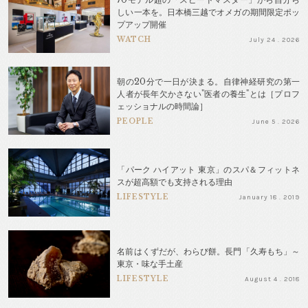
しい一本を。日本橋三越でオメガの期間限定ポッ
プアップ開催
WATCH
July 24 . 2026
朝の20分で一日が決まる。自律神経研究の第一
人者が長年欠かさない"医者の養生"とは［プロフ
ェッショナルの時間論］
PEOPLE
June 5 . 2026
「パーク ハイアット 東京」のスパ＆フィットネ
スが超高額でも支持される理由
LIFESTYLE
January 18 . 2019
名前はくずだが、わらび餅。長門「久寿もち」～
東京・味な手土産
LIFESTYLE
August 4 . 2018