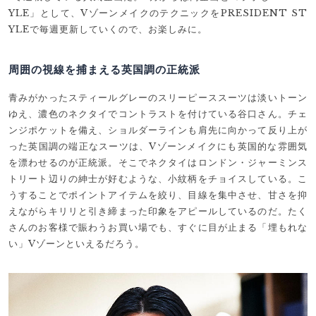
YLE」として、VゾーンメイクのテクニックをPRESIDENT ST
YLEで毎週更新していくので、お楽しみに。
周囲の視線を捕まえる英国調の正統派
青みがかったスティールグレーのスリーピーススーツは淡いトーン
ゆえ、濃色のネクタイでコントラストを付けている谷口さん。チェ
ンジポケットを備え、ショルダーラインも肩先に向かって反り上が
った英国調の端正なスーツは、Vゾーンメイクにも英国的な雰囲気
を漂わせるのが正統派。そこでネクタイはロンドン・ジャーミンス
トリート辺りの紳士が好むような、小紋柄をチョイスしている。こ
うすることでポイントアイテムを絞り、目線を集中させ、甘さを抑
えながらキリリと引き締まった印象をアピールしているのだ。たく
さんのお客様で賑わうお買い場でも、すぐに目が止まる「埋もれな
い」Vゾーンといえるだろう。