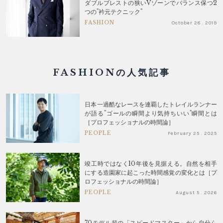
ダブルブレストの狭いVゾーンでバランス保つ2
つの"衿元テクニック"
FASHION
October 28 . 2019
FASHIONの人気記事
日本一過酷なレースを連覇したトレイルランナー
が語る"ゴールの瞬間より気持ちいい"瞬間とは
［プロフェッショナルの時間論］
PEOPLE
February 25 . 2025
竣工時ではなく10年後を見据える。自然を相手
にする造園家に起こった時間感覚の変化とは［プ
ロフェッショナルの時間論］
PEOPLE
August 5 . 2026
70モデル超の「スピードマスター」から自分ら