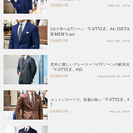
FASHION
May 24 . 2019
1分で学べるVゾーン「V‐STYLE」#4× ISETA
N MEN'S net
FASHION
April 26 . 2019
意外に難しいグレースーツのVゾーンの解決法
「V‐STYLE」#23
FASHION
September 16 . 2019
コットンスーツで、初夏の装い「V‐STYLE」#
7
FASHION
May 15 . 2019