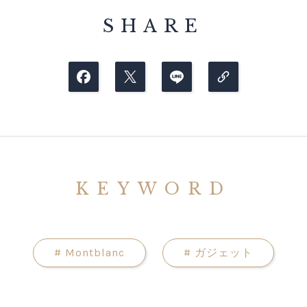
SHARE
KEYWORD
#
Montblanc
#
ガジェット