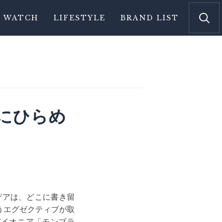
WATCH
LIFESTYLE
BRAND LIST
にひらめ
デアは、どこに書き留
うエグゼクティブが取
パイオニア「モンブラ