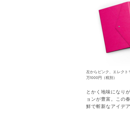
左からピンク、エレクト
万1000円（税別）
とかく地味になり
ョンが豊富。この
鮮で斬新なアイデ