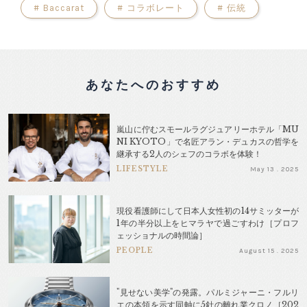
#
Baccarat
#
コラボレート
#
伝統
あなたへのおすすめ
嵐山に佇むスモールラグジュアリーホテル「MU
NI KYOTO」で名匠アラン・デュカスの哲学を
継承する2人のシェフのコラボを体験！
LIFESTYLE
May 13 . 2025
現役看護師にして日本人女性初の14サミッターが
1年の半分以上をヒマラヤで過ごすわけ［プロフ
ェッショナルの時間論］
PEOPLE
August 15 . 2025
"見せない美学"の発露。パルミジャーニ・フルリ
エの本領を示す同軸に5針の離れ業クロノ［202