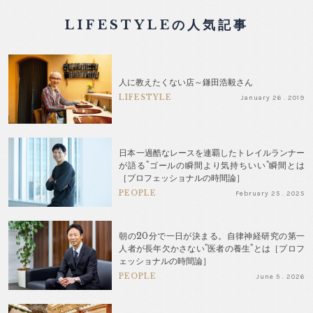
LIFESTYLEの人気記事
人に教えたくない店～鎌田浩毅さん
LIFESTYLE
January 26 . 2019
日本一過酷なレースを連覇したトレイルランナー
が語る"ゴールの瞬間より気持ちいい"瞬間とは
［プロフェッショナルの時間論］
PEOPLE
February 25 . 2025
朝の20分で一日が決まる。自律神経研究の第一
人者が長年欠かさない"医者の養生"とは［プロフ
ェッショナルの時間論］
PEOPLE
June 5 . 2026