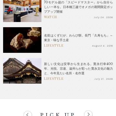
70モデル超の「スピードマスター」から自分ら
しい一本を。日本橋三越でオメガの期間限定ポッ
プアップ開催
WATCH
July 24 . 2026
名前はくずだが、わらび餅。長門「久寿もち」～
東京・味な手土産
LIFESTYLE
August 4 . 2018
新しい文化は安寧から生まれる。寛永行幸400
年、光悦、宗達、遠州らが彩った寛永文化の魅力
と、今年見たい名所・名作選
LIFESTYLE
July 21 . 2026
PICK UP