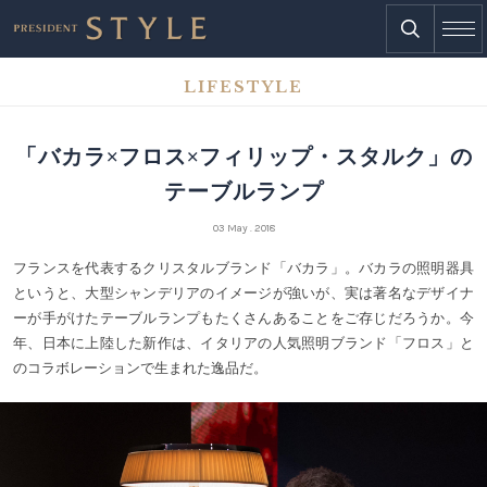
LIFESTYLE
「バカラ×フロス×フィリップ・スタルク」の
テーブルランプ
03 May . 2018
フランスを代表するクリスタルブランド「バカラ」。バカラの照明器具
というと、大型シャンデリアのイメージが強いが、実は著名なデザイナ
ーが手がけたテーブルランプもたくさんあることをご存じだろうか。今
年、日本に上陸した新作は、イタリアの人気照明ブランド「フロス」と
のコラボレーションで生まれた逸品だ。