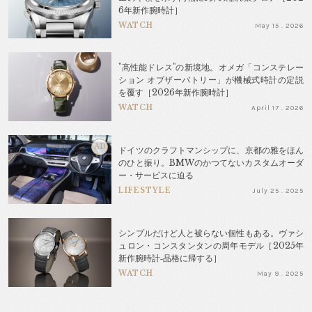
6年新作腕時計］
WATCH
May 15 . 2026
"高性能ドレス"の新境地。オメガ「コンステレー
ション オブザーバトリー」が機械式時計の定説
を覆す［2026年新作腕時計］
WATCH
April 17 . 2026
AD
ドイツのクラフトマンシップに、京都の雅をほん
のひと振り。BMWのかつてないカスタムオーダ
ー・サービスに迫る
LIFESTYLE
July 25 . 2025
シンプルだけど人と被らない個性もある。ヴァシ
ュロン・コンスタンタンの周年モデル［2025年
新作腕時計‐品格に帰する］
WATCH
May 9 . 2025