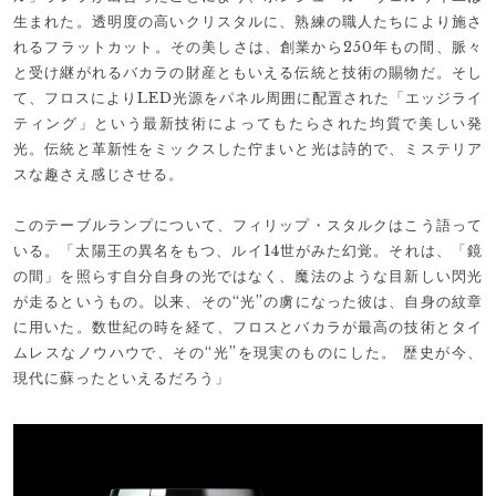
生まれた。透明度の高いクリスタルに、熟練の職人たちにより施さ
れるフラットカット。その美しさは、創業から250年もの間、脈々
と受け継がれるバカラの財産ともいえる伝統と技術の賜物だ。そし
て、フロスによりLED光源をパネル周囲に配置された「エッジライ
ティング」という最新技術によってもたらされた均質で美しい発
光。伝統と革新性をミックスした佇まいと光は詩的で、ミステリア
スな趣さえ感じさせる。
このテーブルランプについて、フィリップ・スタルクはこう語って
いる。「太陽王の異名をもつ、ルイ14世がみた幻覚。それは、「鏡
の間」を照らす自分自身の光ではなく、魔法のような目新しい閃光
が走るというもの。以来、その“光”の虜になった彼は、自身の紋章
に用いた。数世紀の時を経て、フロスとバカラが最高の技術とタイ
ムレスなノウハウで、その“光”を現実のものにした。 歴史が今、
現代に蘇ったといえるだろう」