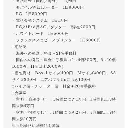
・通話料金（国内／海外） 1秒5円
・モバイルWiFiルーター 1日3000円
・PC 1日8000円
・電話会議システム 1日1万円
・PC／iPad用ACアダプター 1滞在2000円
・ホワイトボード 1日5000円
・ファックス／コピー／プリンター 1日5000円
□宅配便
・海外への発送：料金＋21％手数料
・国内への発送：料金＋手数料（1～5個300円、6～10個
1000円、11個以上2000円）
□梱包資材 Box-Lサイズ500円、Mサイズ400円、SS
サイズ200円、エアバブル1mにつき100円
□バイク便・チャーター便 料金＋20％手数料
□会議室
・室料（宿泊あり）：1時間につき1万円、5時間以上8時
間未満5万円
・室料（宿泊なし）：1時間につき2万円、5時間以上8時
間未満10万円
※上記価格に消費税を加算