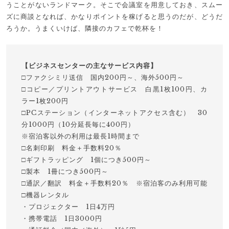
うことがないランドマーク。そこで会議室を用意しておき、スムー
ズに商談となれば、かなりポイントを稼げると思うのだが、どうだ
ろうか。うまくいけば、隣接のカフェで乾杯を！
【ビジネスセンターの主なサービス内容】
□ファクシミリ送信 国内200円～、海外500円～
□コピー／プリントアウトサービス 白黒1枚100円、カ
ラー1枚200円
□PCステーション（インターネットアクセス含む） 30
分1000円（10分延長毎に400円）
※宿泊客以外の利用は最長1時間まで
□名刺印刷 料金＋手数料20％
□ギフトラッピング 1個につき500円～
□製本 1冊につき500円～
□通訳／翻訳 料金＋手数料20％ ※宿泊客のみ利用可能
□機器レンタル
・プロジェクター 1日4万円
・携帯電話 1日3000円