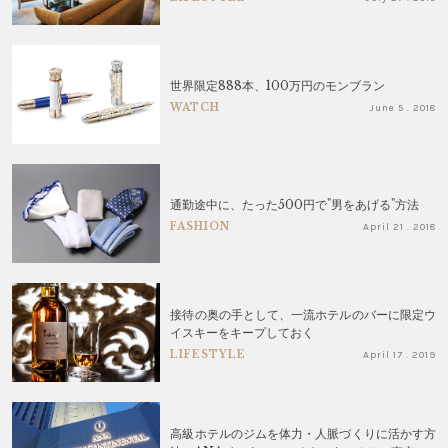
世界限定888本、100万円のモンブラン
WATCH
June 5 . 2018
通勤途中に、たった500円で"男をあげる"方法
FASHION
April 21 . 2018
接待の奥の手として、一流ホテルのバーに限定ウ
イスキーをキープしておく
LIFESTYLE
April 17 . 2019
高級ホテルのジムを体力・人脈づくりに活かす方