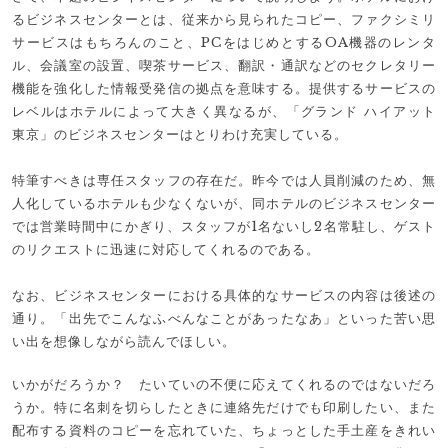
るビジネスセンターとは、従来から見られたコピー、ファクシミリ
サービスはもちろんのこと、PCをはじめとするOA機器のレンタ
ル、会議室の設置、喫茶サービス、翻訳・通訳などのセクレタリー
機能を強化した情報受発信の拠点を意味する。提供するサービスの
レベルはホテルによって大きく異なるが、「グランド ハイアット
東京」のビジネスセンターはとりわけ充実している。
特筆すべきは専任スタッフの存在だ。昨今では人員削減のため、無
人化しているホテルも少なくないが、同ホテルのビジネスセンター
では営業時間中にかぎり、スタッフが1名ないし2名常駐し、ゲスト
のリクエストに迅速に対応してくれるのである。
なお、ビジネスセンターにおける具体的なサービスの内容は後述の
通り。「出先でこんなふべんなことがあったなあ」といった苦い思
い出を想像しながら読んでほしい。
いかがだろうか？ たいていの不便に応えてくれるのではないだろ
うか。特に名刺を切らしたときに連絡先だけでも印刷したい、また
配布する資料のコピーを忘れていた、ちょっとした手土産をきれい