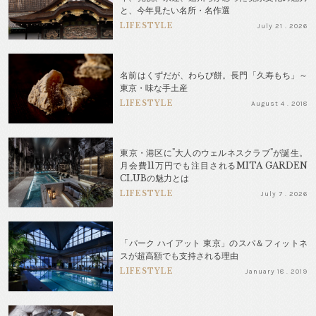
と、今年見たい名所・名作選
LIFESTYLE
July 21 . 2026
名前はくずだが、わらび餅。長門「久寿もち」～
東京・味な手土産
LIFESTYLE
August 4 . 2018
東京・港区に"大人のウェルネスクラブ"が誕生。
月会費11万円でも注目されるMITA GARDEN
CLUBの魅力とは
LIFESTYLE
July 7 . 2026
「パーク ハイアット 東京」のスパ＆フィットネ
スが超高額でも支持される理由
LIFESTYLE
January 18 . 2019