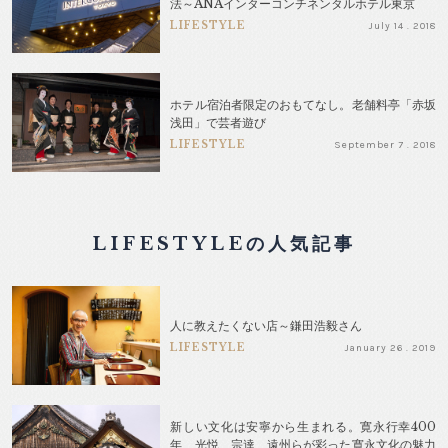
法～ANAインターコンチネンタルホテル東京
LIFESTYLE
July 14 . 2018
ホテル宿泊者限定のおもてなし。老舗料亭「赤坂
浅田」で芸者遊び
LIFESTYLE
September 7 . 2018
LIFESTYLEの人気記事
人に教えたくない店～鎌田浩毅さん
LIFESTYLE
January 26 . 2019
新しい文化は安寧から生まれる。寛永行幸400
年、光悦、宗達、遠州らが彩った寛永文化の魅力