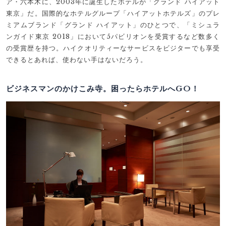
ア・六本木に、2003年に誕生したホテルが「グランド ハイアット
東京」だ。国際的なホテルグループ「ハイアットホテルズ」のプレ
ミアムブランド「グランド ハイアット」のひとつで、「ミシュラ
ンガイド東京 2018」において5パビリオンを受賞するなど数多く
の受賞歴を持つ。ハイクオリティーなサービスをビジターでも享受
できるとあれば、使わない手はないだろう。
ビジネスマンのかけこみ寺。困ったらホテルへGO！