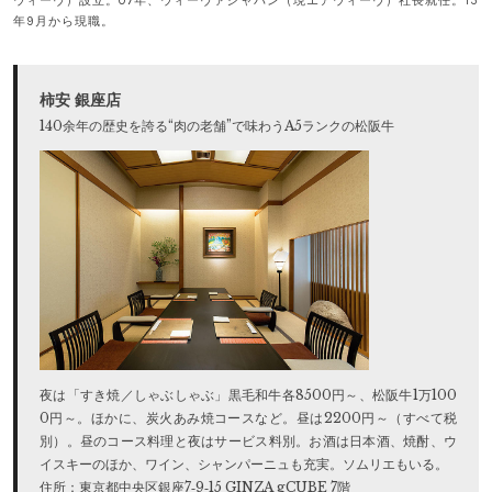
ウィーヴ）設立。07年、ウィーヴァジャパン（現エアウィーヴ）社長就任。15
年9月から現職。
柿安 銀座店
140余年の歴史を誇る“肉の老舗”で味わうA5ランクの松阪牛
夜は「すき焼／しゃぶしゃぶ」黒毛和牛各8500円～、松阪牛1万100
0円～。ほかに、炭火あみ焼コースなど。昼は2200円～（すべて税
別）。昼のコース料理と夜はサービス料別。お酒は日本酒、焼酎、ウ
イスキーのほか、ワイン、シャンパーニュも充実。ソムリエもいる。
住所：東京都中央区銀座7‐9‐15 GINZA gCUBE 7階