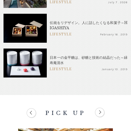
LIFESTYLE
July 7 . 2026
伝統をリデザイン。人に話したくなる和菓子～H
IGASHIYA
LIFESTYLE
February 16 . 2019
日本一の金平糖は、砂糖と技術の結晶だった～緑
寿庵清水
LIFESTYLE
January 10 . 2019
PICK UP