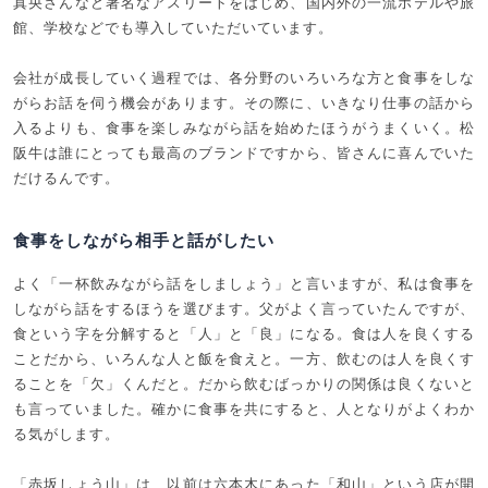
真央さんなど著名なアスリートをはじめ、国内外の一流ホテルや旅
館、学校などでも導入していただいています。
会社が成長していく過程では、各分野のいろいろな方と食事をしな
がらお話を伺う機会があります。その際に、いきなり仕事の話から
入るよりも、食事を楽しみながら話を始めたほうがうまくいく。松
阪牛は誰にとっても最高のブランドですから、皆さんに喜んでいた
だけるんです。
食事をしながら相手と話がしたい
よく「一杯飲みながら話をしましょう」と言いますが、私は食事を
しながら話をするほうを選びます。父がよく言っていたんですが、
食という字を分解すると「人」と「良」になる。食は人を良くする
ことだから、いろんな人と飯を食えと。一方、飲むのは人を良くす
ることを「欠」くんだと。だから飲むばっかりの関係は良くないと
も言っていました。確かに食事を共にすると、人となりがよくわか
る気がします。
「赤坂しょう山」は、以前は六本木にあった「和山」という店が開