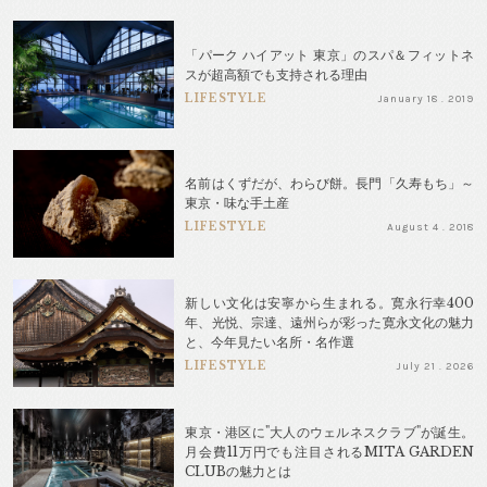
「パーク ハイアット 東京」のスパ＆フィットネ
スが超高額でも支持される理由
LIFESTYLE
January 18 . 2019
名前はくずだが、わらび餅。長門「久寿もち」～
東京・味な手土産
LIFESTYLE
August 4 . 2018
新しい文化は安寧から生まれる。寛永行幸400
年、光悦、宗達、遠州らが彩った寛永文化の魅力
と、今年見たい名所・名作選
LIFESTYLE
July 21 . 2026
東京・港区に"大人のウェルネスクラブ"が誕生。
月会費11万円でも注目されるMITA GARDEN
CLUBの魅力とは