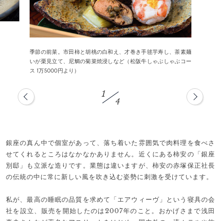
季節の前菜。市田柿と胡桃の白和え、才巻き手毬芋寿し、茶素麺
いが栗見立て、尼鯛の菊菜焼浸しなど（松阪牛しゃぶしゃぶコー
ス 1万5000円より）
1
4
銀座の真ん中で個室があって、落ち着いた雰囲気で肉料理を食べさ
せてくれるところはなかなかありません。近くにある柿安の「銀座
別邸」も立派な造りです。業態は違いますが、柿安の赤塚保正社長
の伝統の中に常に新しい風を吹き込む姿勢に刺激を受けています。
私が、最高の睡眠の品質を求めて「エアウィーヴ」という寝具の会
社を設立、販売を開始したのは2007年のこと。おかげさまで浅田