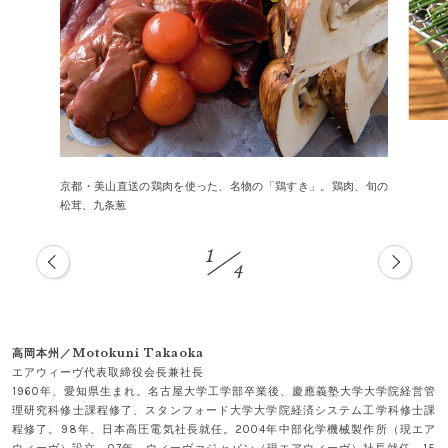
京都・美山直送の鶏肉を使った、名物の「鶏すき」。鶏肉、旬の
松茸、九条葱
1
4
高岡本州／Motokuni Takaoka
エアウィーヴ代表取締役会長兼社長
1960年、愛知県生まれ。名古屋大学工学部卒業後、慶應義塾大学大学院経営管
理研究科修士課程修了、スタンフォード大学大学院経済システム工学科修士課
程修了。98年、日本高圧電気社長就任。2004年中部化学機械製作所（現エア