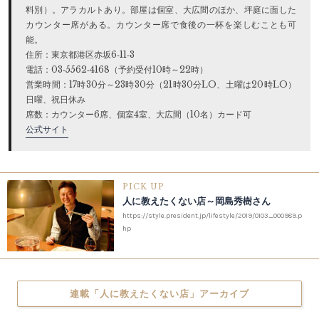
料別）。アラカルトあり。部屋は個室、大広間のほか、坪庭に面した
カウンター席がある。カウンター席で食後の一杯を楽しむことも可
能。
住所：東京都港区赤坂6‐11‐3
電話：03‐5562‐4168（予約受付10時～22時）
営業時間：17時30分～23時30分（21時30分LO、土曜は20時LO）
日曜、祝日休み
席数：カウンター6席、個室4室、大広間（10名）カード可
公式サイト
PICK UP
人に教えたくない店～岡島秀樹さん
https://style.president.jp/lifestyle/2019/0103_000989.p
hp
連載「人に教えたくない店」アーカイブ