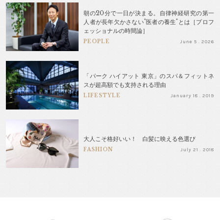
朝の20分で一日が決まる。自律神経研究の第一
人者が長年欠かさない"医者の養生"とは［プロフ
ェッショナルの時間論］
PEOPLE
June 5 . 2026
「パーク ハイアット 東京」のスパ＆フィットネ
スが超高額でも支持される理由
LIFESTYLE
January 18 . 2019
大人こそ格好いい！ 白髪に映える色選び
FASHION
July 21 . 2018