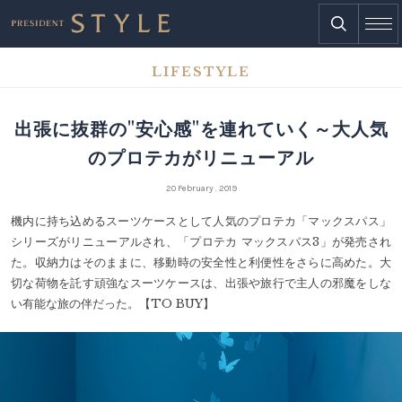
LIFESTYLE
出張に抜群の"安心感"を連れていく～大人気
のプロテカがリニューアル
20 February . 2019
機内に持ち込めるスーツケースとして人気のプロテカ「マックスパス」
シリーズがリニューアルされ、「プロテカ マックスパス3」が発売され
た。収納力はそのままに、移動時の安全性と利便性をさらに高めた。大
切な荷物を託す頑強なスーツケースは、出張や旅行で主人の邪魔をしな
い有能な旅の伴だった。【TO BUY】