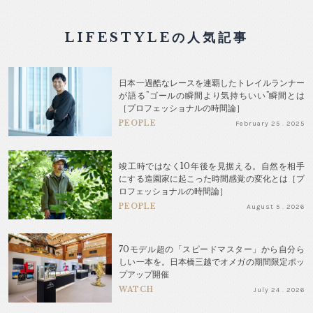
LIFESTYLEの人気記事
日本一過酷なレースを連覇したトレイルランナー
が語る"ゴールの瞬間より気持ちいい"瞬間とは
［プロフェッショナルの時間論］
PEOPLE
February 25 . 2025
竣工時ではなく10年後を見据える。自然を相手
にする造園家に起こった時間感覚の変化とは［プ
ロフェッショナルの時間論］
PEOPLE
August 5 . 2026
70モデル超の「スピードマスター」から自分ら
しい一本を。日本橋三越でオメガの期間限定ポッ
プアップ開催
WATCH
July 24 . 2026