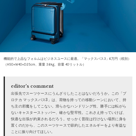
機能的で上品なフォルムはビジネスユースに最適。「マックスパス3」6万円（税別）
（H50×W40×D25cm、重量 3.6kg、容量 40リットル）
editor's comment
出張先でスーツケースにうんざりしたことはないだろうか。この「プ
ロテカ マックスパス3」は、荷物を持っての移動シーンにおいて、持
ち主の邪魔をしてこない。滑らかなハンドリング性、勝手には転がら
ないキャスターストッパー、確かな堅牢性。これさえ持っていけば、
快適な出張が約束されるだろう。せっかく普段は行けない場所に身を
置くのだから、このスーツケースで節約したエネルギーをより有益な
ことに振り向けてほしい。