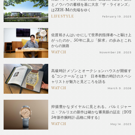
とノウハウの蓄積を基に大京「ザ・ライオンズ」
はZEH-Mの先端をゆく
LIFESTYLE
February 19 . 2025
AD
佐渡裕さんはいかにして世界的指揮者へと駆け上
がったのか。50年に及ぶ「探求」の歩みとこれ
からの旅路
WATCH
November 28 . 2025
高級時計メゾンとオークションハウスが開催す
る"コンクール"とは？ 日本有数の時計のスペシ
ャリストが魅力と見どころを語る
WATCH
March 9 . 2026
抑揚豊かなダイヤルに見とれる。パルミジャー
ニ・フルリエの新作は確かな審美眼の証左［202
5年新作腕時計‐品格に帰する］
WATCH
May 14 . 2025