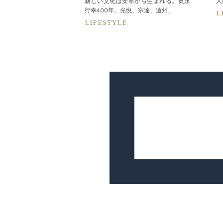
ット 東京」のスパ＆フ
新しい文化は安寧から生まれる。寛永
人
でも支持...
行幸400年、光悦、宗達、遠州...
L
LIFESTYLE