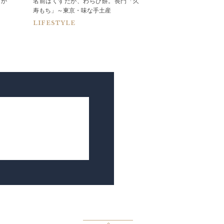
」か
名前はくずだが、わらび餅。長門「久
映画『キングスマン
寿もち」～東京・味な手土産
テーラー～ハンツマ
LIFESTYLE
FASHION