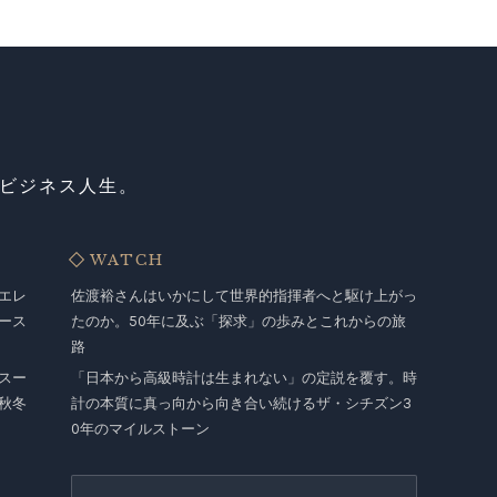
ビジネス人生。
WATCH
エレ
佐渡裕さんはいかにして世界的指揮者へと駆け上がっ
ース
たのか。50年に及ぶ「探求」の歩みとこれからの旅
路
スー
「日本から高級時計は生まれない」の定説を覆す。時
秋冬
計の本質に真っ向から向き合い続けるザ・シチズン3
0年のマイルストーン