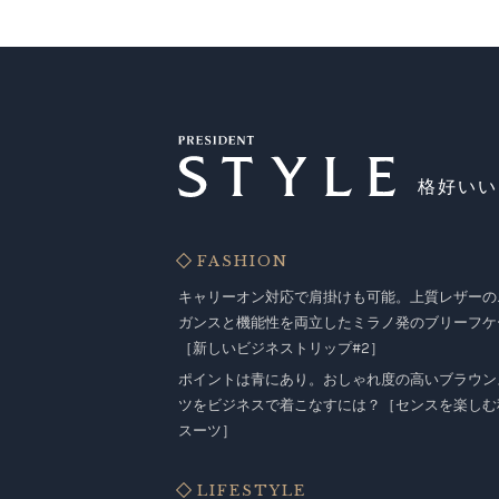
格好いい
FASHION
キャリーオン対応で肩掛けも可能。上質レザーの
ガンスと機能性を両立したミラノ発のブリーフケ
［新しいビジネストリップ#2］
ポイントは青にあり。おしゃれ度の高いブラウン
ツをビジネスで着こなすには？［センスを楽しむ
スーツ］
LIFESTYLE