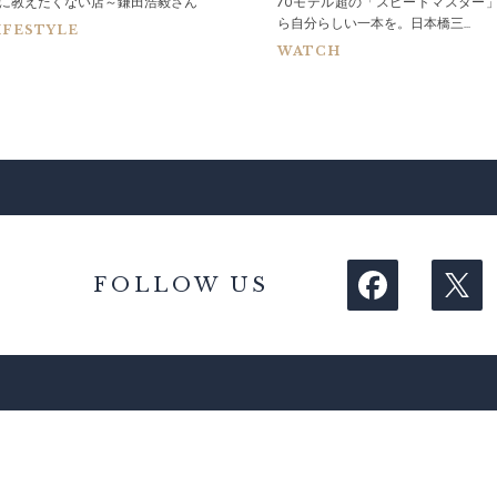
に教えたくない店～鎌田浩毅さん
70モデル超の「スピードマスター
ら自分らしい一本を。日本橋三...
IFESTYLE
WATCH
FOLLOW US