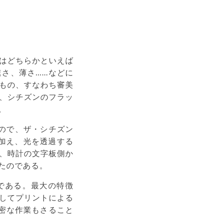
はどちらかといえば
さ、薄さ……などに
もの、すなわち審美
、シチズンのフラッ
。
ので、ザ・シチズン
に加え、光を透過する
、時計の文字板側か
たのである。
である。最大の特徴
してプリントによる
密な作業もさること