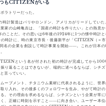
つもCITIZENがいる
ラボラトリーだった。
界の時計製造はパリやロンドン、アメリカがリードしていた
実業家の山崎亀吉は、「国産の時計を作りたい」との熱意か
8年のことだ。その思いは6年後の1924年に1つの懐中時計
の時計に、時の東京市長・後藤新平が「CITIZEN（＝市
と同名の企業を創設して時計事業を開始――。これが日本の
る。
CITIZENという名が付された初の時計が完成してから10
振り返ることはできないが、端的に述べるならば、シチズ
たと言っていい。
のムーブメント、チタニウム素材に代表されるように、世界
に取り入れ、その後多くのフォロワーを生み、やがて時計の
ある。その理由を求めるならば、シチズンという企業が常に
なく、正確に時刻を示すこと――に向き合い、ユーザー本位