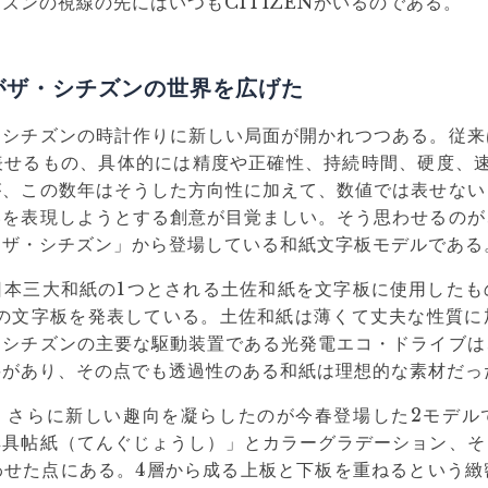
ズンの視線の先にはいつもCITIZENがいるのである。
がザ・シチズンの世界を広げた
はシチズンの時計作りに新しい局面が開かれつつある。従来
表せるもの、具体的には精度や正確性、持続時間、硬度、速
が、この数年はそうした方向性に加えて、数値では表せない
いを表現しようとする創意が目覚ましい。そう思わせるのが
「ザ・シチズン」から登場している和紙文字板モデルである
日本三大和紙の1つとされる土佐和紙を文字板に使用したも
この文字板を発表している。土佐和紙は薄くて丈夫な性質
。シチズンの主要な駆動装置である光発電エコ・ドライブは
要があり、その点でも透過性のある和紙は理想的な素材だっ
、さらに新しい趣向を凝らしたのが今春登場した2モデル
典具帖紙（てんぐじょうし）」とカラーグラデーション、そ
わせた点にある。4層から成る上板と下板を重ねるという緻