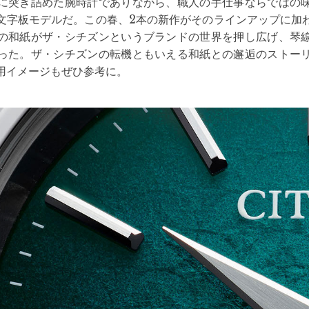
に突き詰めた腕時計でありながら、職人の手仕事ならではの
文字板モデルだ。この春、2本の新作がそのラインアップに加
の和紙がザ・シチズンというブランドの世界を押し広げ、琴
った。ザ・シチズンの転機ともいえる和紙との邂逅のストー
用イメージもぜひ参考に。