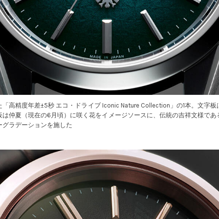
精度年差±5秒 エコ・ドライブ Iconic Nature Collection」の1本。
板は仲夏（現在の6月頃）に咲く花をイメージソースに、伝統の吉祥文様であ
ーグラデーションを施した