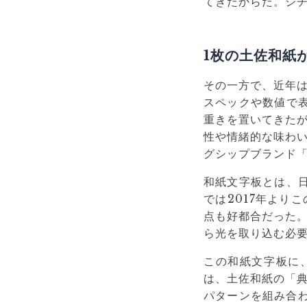
てきたからだ。シチ
1枚の土佐和紙
その一方で、近年
スペックや数値で
重きを置いてきた
性や情緒的な味わ
グシップブランド
和紙文字板とは、
では2017年より
点も好都合だった
ら光を取り込む必
この和紙文字板に
は、土佐和紙の「
パターンを組み合