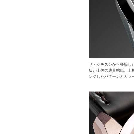
ザ・シチズンから登場した「高
板が土佐の典具帖紙。上
ンジしたパターンとカラ