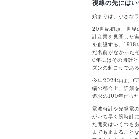
視線の先にはい
始まりは、小さな
20世紀初頭、世
計産業を見聞した
を創設する。191
だ名前がなかったそ
0年にはその時計
ズンの起こりであ
今年2024年は、
幅の都合上、詳細を
追求の100年だっ
電波時計や光発電
がいち早く腕時計
た開発はいくつも
までも止まること