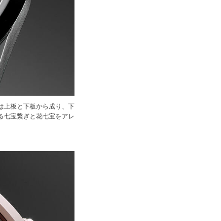
文字板は上板と下板から成り、下
る七宝繋ぎと花七宝をアレ