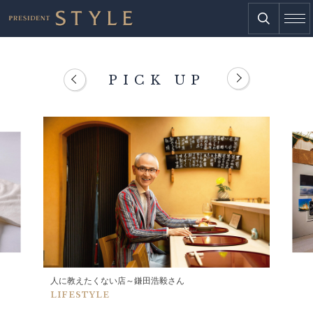
PICK UP
人に教えたくない店～鎌田浩毅さん
LIFESTYLE