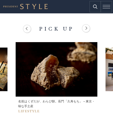
PICK UP
名前はくずだが、わらび餅。長門「久寿もち」～東京・
味な手土産
LIFESTYLE