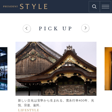
PICK UP
新しい文化は安寧から生まれる。寛永行幸400年、光
悦、宗達、遠州...
LIFESTYLE