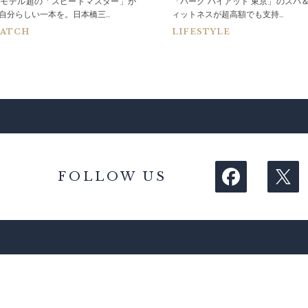
0モデル超の「スピードマスター」か
「パーク ハイアット 東京」のスパ
自分らしい一本を。日本橋三...
ィットネスが超高額でも支持...
ATCH
LIFESTYLE
FOLLOW US