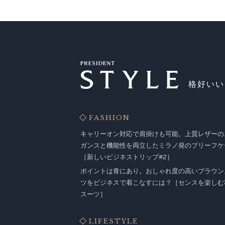
格好いい
FASHION
キャリーオン対応で肩掛けも可能。上質レザーの
ガンスと機能性を両立したミラノ発のブリーフケ
［新しいビジネストリップ#2］
ポイントは青にあり。おしゃれ度の高いブラウン
ツをビジネスで着こなすには？［センスを楽しむ
スーツ］
LIFESTYLE