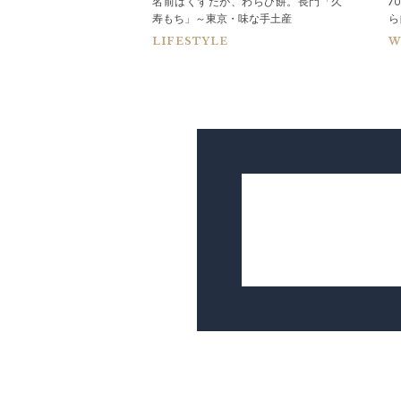
Room"をつくる。発想
名前はくずだが、わらび餅。長門「久
7
ルの快...
寿もち」～東京・味な手土産
ら
LIFESTYLE
W