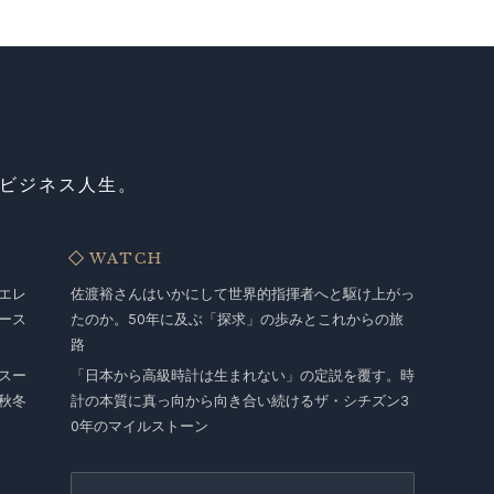
ビジネス人生。
WATCH
エレ
佐渡裕さんはいかにして世界的指揮者へと駆け上がっ
ース
たのか。50年に及ぶ「探求」の歩みとこれからの旅
路
スー
「日本から高級時計は生まれない」の定説を覆す。時
秋冬
計の本質に真っ向から向き合い続けるザ・シチズン3
0年のマイルストーン