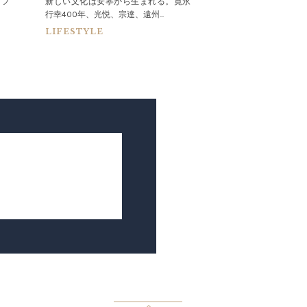
＆フ
新しい文化は安寧から生まれる。寛永
手持ちの時計をスマ
行幸400年、光悦、宗達、遠州...
える術
LIFESTYLE
WATCH