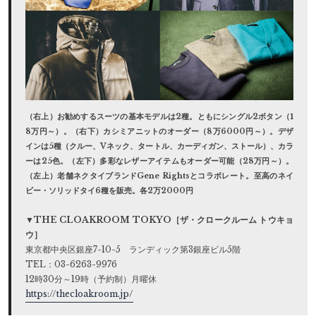
（右上）お勧めするスーツの基本モデルは2種。ともにシングル2ボタン（1
8万円～）。（右下）カシミアニットのオーダー（8万6000円～）。デザ
インは5種（クルー、Vネック、タートル、カーディガン、ストール）、カラ
ーは25色。（左下）多彩なレザーアイテムもオーダー可能（28万円～）。
（左上）老舗ネクタイブランドGene Rightsとコラボレート。至高のネイ
ビー・ソリッドタイ6種を販売。各2万2000円
▼THE CLOAKROOM TOKYO［ザ・クロークルーム トウキョ
ウ］
東京都中央区銀座7-10-5 ランディック第3銀座ビル5階
TEL：03-6263-9976
12時30分～19時（予約制）月曜休
https://thecloakroom.jp/