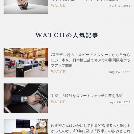
WATCH
April 2 . 2019
WATCHの人気記事
70モデル超の「スピードマスター」から自分ら
しい一本を。日本橋三越でオメガの期間限定ポッ
プアップ開催
WATCH
July 24 . 2026
手持ちの時計をスマートウォッチに変える術
WATCH
April 6 . 2018
AD
佐渡裕さんはいかにして世界的指揮者へと駆け上
がったのか。50年に及ぶ「探求」の歩みとこれ