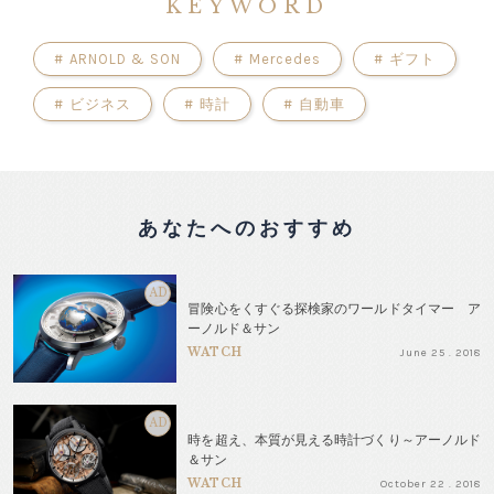
KEYWORD
#
ARNOLD & SON
#
Mercedes
#
ギフト
#
ビジネス
#
時計
#
自動車
あなたへのおすすめ
AD
冒険心をくすぐる探検家のワールドタイマー ア
ーノルド＆サン
WATCH
June 25 . 2018
AD
時を超え、本質が見える時計づくり～アーノルド
＆サン
WATCH
October 22 . 2018