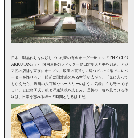
日本に製品作りを依頼していた豪の有名オーダーサロン『THE CLO
AKROOM』が、国内屈指のフィッター島田雅史氏と手を組み、アジ
ア初の店舗を東京にオープン。銀座の裏通りに建つビルの5階でエレベ
ーターを降りると、眼前に開放感のある空間が広がる。「気に入って
もらえたら、近所の八百屋やベーカリーのように気軽に立ち寄ってほ
しい」とは島田氏。彼と洋服談義を楽しみ、理想の一着を見つける体
験は、日常を忘れる珠玉の時間となるはずだ。