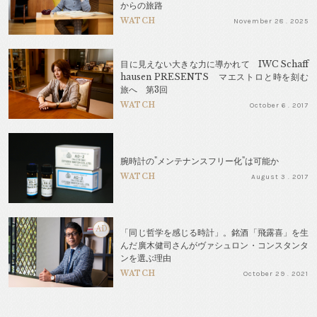
からの旅路
WATCH
November 28 . 2025
目に見えない大きな力に導かれて IWC Schaff
hausen PRESENTS マエストロと時を刻む
旅へ 第3回
WATCH
October 6 . 2017
腕時計の"メンテナンスフリー化"は可能か
WATCH
August 3 . 2017
AD
「同じ哲学を感じる時計」。銘酒「飛露喜」を生
んだ廣木健司さんがヴァシュロン・コンスタンタ
ンを選ぶ理由
WATCH
October 29 . 2021