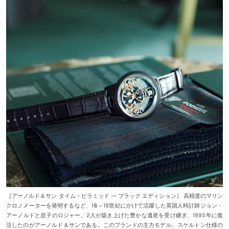
［アーノルド＆サン タイム・ピラミッド ― ブラック エディション］ 高精度のマリン
クロノメーターを発明するなど、18～19世紀にかけて活躍した英国人時計師ジョン・
アーノルドと息子のロジャー。2人が築き上げた豊かな遺産を受け継ぎ、1995年に復
活したのがアーノルド＆サンである。このブランドの主力モデル、スケルトン仕様の