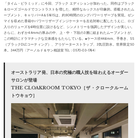
「タイム・ピラミッド」に今回、ブラック エディションが加わった。同作はブラック
＆ローズゴールドでコントラストを増した、精悍なルックスが印象的。搭載されたム
ーブメント、キャリバーA＆S1615は、約90時間のロングパワーリザーブを実現。ゼン
マイを収めた香箱やパワーリザーブインジケーターを左右対称に配したうえに、ロゴ
入りのリューズを6時位置に設けるなど、シンメトリーを強調したデザインが美しい。
さらに、わずか4.4mmの厚みの中、上・中・下段の3層に組まれたムーブメントが、
この時計にドラマチックな立体感をもたらしている。●ケース径44.6mm、手巻き、SS
（ブラックDLCコーティング）、アリゲーターストラップ、3気圧防水。世界限定50
本。344万円〈アーノルド＆サン相談室 TEL：0570-03-1764〉
オーストラリア発、日本の究極の職人技を味わえるオーダー
サロンが登場
THE CLOAKROOM TOKYO［ザ・クロークルーム
トウキョウ］