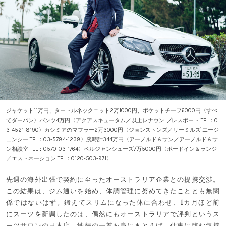
ジャケット11万円、タートルネックニット2万1000円、ポケットチーフ6000円〈すべ
てダーバン〉パンツ4万円〈アクアスキュータム／以上レナウン プレスポート TEL：0
3‐4521‐8190〉カシミアのマフラー2万3000円〈ジョンストンズ／リーミルズ エージ
ェンシー TEL：03‐5784‐1238〉腕時計344万円〈アーノルド＆サン／アーノルド＆サ
ン相談室 TEL：0570-03-1764〉ベルジャンシューズ7万5000円〈ボードイン＆ランジ
／エストネーション TEL：0120‐503‐971〉
先週の海外出張で契約に至ったオーストラリア企業との提携交渉。
この結果は、ジム通いを始め、体調管理に努めてきたこととも無関
係ではないはず。鍛えてスリムになった体に合わせ、1カ月ほど前
にスーツを新調したのは、偶然にもオーストラリアで評判というス
ーツサロンの日本店。納得の一着を身にまとえば、仕事に臨む気持