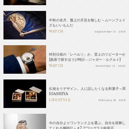
中秋の名月、盤上の月見を愉しむ～ムーンフェイ
ズもいいもんだ
WATCH
September 13 . 2019
特別仕様の「レベルソ」か、雲上のリピーターか
[銀座で探すほうび時計―ジャガー・ルクルト]
WATCH
November 12 . 2020
伝統をリデザイン。人に話したくなる和菓子～H
IGASHIYA
LIFESTYLE
February 16 . 2019
今の自分よりワンランク上を選ぶ。自分を鼓舞し
てくれる腕時計～＃7 アワーグラス銀座店