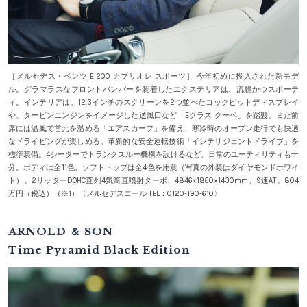
［メルセデス・ベンツ E 200 カブリオレ スポーツ］ 今年初めに投入された新モデ
ル。グラマラスなフロントバンパーを装着したエクステリアは、流麗かつスポーテ
ィ。インテリアは、12.3インチのスクリーンを2つ並べたコックピットディスプレイ
や、タービンエンジンをイメージした送風口など「Eクラス クーペ」を踏襲。また前
席には温風で首元を温める「エアスカーフ」を備え、寒冷時のオープン走行でも快適
なドライビングが楽しめる。革新的な安全運転技術「インテリジェントドライブ」を
標準装備。4シーターでトランクスルー機構を設けるなど、日常のユーティリティも十
分。ボディは全11色、ソフトトップは全4色を用意（写真の外装はダイヤモンドホワイ
ト）。2リッターDOHC直列4気筒直噴射ターボ、4846×1860×1430mm、9速AT。804
万円（税込）（※1）〈メルセデスコール TEL：0120‐190‐610〉
ARNOLD ＆ SON
Time Pyramid Black Edition