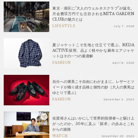
東京・港区に"大人のウェルネスクラブ"が誕生。
月会費11万円でも注目されるMITA GARDEN
CLUBの魅力とは
LIFESTYLE
July 7 . 2026
夏ジャケットこそ生地と仕立てで選ぶ。REDA
ACTIVE採用、品よく軽やかな麻布エアジャケ
ットはその一つの最適解
FASHION
April 8 . 2026
自分への褒美こそ自由にわがままに。レザーとツ
イードが織り成す品格と個性の妙［大人の褒美は
ゆとりで選ぶ］
FASHION
December 2 . 2025
AD
佐渡裕さんはいかにして世界的指揮者へと駆け上
がったのか。50年に及ぶ「探求」の歩みとこれ
からの旅路
WATCH
November 28 . 2025