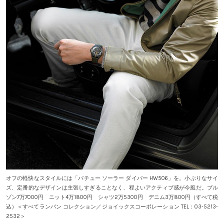
オフの軽快なスタイルには「バチュー ソーラー ダイバー HW506」を。小ぶりなサイ
ズ、定番的なデザインは主張しすぎることなく、程よいアクティブ感が今風だ。ブル
ゾン7万7000円 ニット4万1800円 シャツ2万5300円 デニム3万800円（すべて税
込）＜すべてランバン コレクション／ジョイックスコーポレーション TEL：03‐5213‐
2532＞