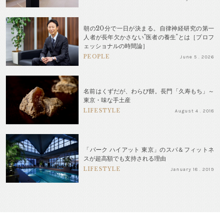
朝の20分で一日が決まる。自律神経研究の第一
人者が長年欠かさない"医者の養生"とは［プロフ
ェッショナルの時間論］
PEOPLE
June 5 . 2026
名前はくずだが、わらび餅。長門「久寿もち」～
東京・味な手土産
LIFESTYLE
August 4 . 2018
「パーク ハイアット 東京」のスパ＆フィットネ
スが超高額でも支持される理由
LIFESTYLE
January 18 . 2019