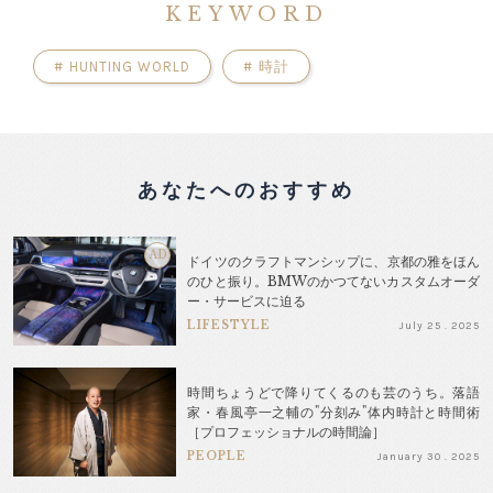
KEYWORD
#
HUNTING WORLD
#
時計
あなたへのおすすめ
AD
ドイツのクラフトマンシップに、京都の雅をほん
のひと振り。BMWのかつてないカスタムオーダ
ー・サービスに迫る
LIFESTYLE
July 25 . 2025
時間ちょうどで降りてくるのも芸のうち。落語
家・春風亭一之輔の"分刻み"体内時計と時間術
［プロフェッショナルの時間論］
PEOPLE
January 30 . 2025