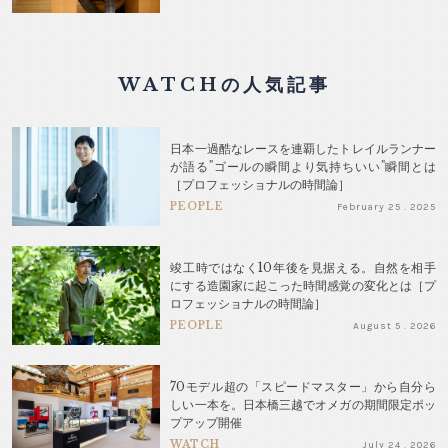
WATCHの人気記事
日本一過酷なレースを連覇したトレイルランナー
が語る"ゴールの瞬間より気持ちいい"瞬間とは
［プロフェッショナルの時間論］
PEOPLE
February 25 . 2025
竣工時ではなく10年後を見据える。自然を相手
にする造園家に起こった時間感覚の変化とは［プ
ロフェッショナルの時間論］
PEOPLE
August 5 . 2026
70モデル超の「スピードマスター」から自分ら
しい一本を。日本橋三越でオメガの期間限定ポッ
プアップ開催
WATCH
July 24 . 2026