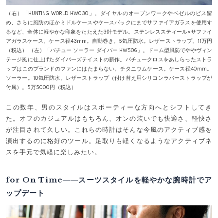
（右）「HUNTING WORLD HW030」。ダイヤルのオープンワークやベゼルのビス留
め、さらに風防のほかミドルケースやケースバックにまでサファイアガラスを使用す
るなど、全体に軽やかな印象をたたえた3針モデル。ステンレススティール×サファイ
アガラスケース。ケース径43mm。自動巻き。5気圧防水。レザーストラップ。11万円
（税込） （左）「バチュー ソーラー ダイバー HW506」。ドーム型風防でややヴィン
テージ風に仕上げたダイバーズテイストの新作。バチュークロスをあしらったストラ
ップはこのブランドのファンにはたまらない。チタニウムケース。ケース径40mm。
ソーラー。10気圧防水。レザーストラップ（付け替え用シリコンラバーストラップが
付属）。5万5000円（税込）
この数年、男のスタイルはスポーティーな方向へとシフトしてき
た。オフのカジュアルはもちろん、オンの装いでも快適さ、軽快さ
が注目されて久しい。これらの時計はそんな今風のアクティブ感を
演出するのに格好のツール。足取りも軽くなるようなアクティブネ
スを手元で気軽に楽しみたい。
for On Time――スーツスタイルを軽やかな腕時計でア
ップデート