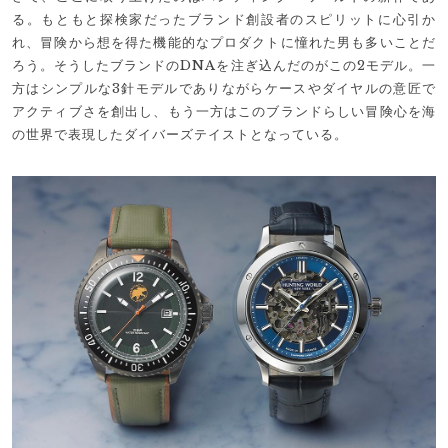
る。もともと探検家だったブランド創設者のスピリットに心引か
れ、冒険から想を得た機能的なプロダクトに憧れた男も多いことだ
ろう。そうしたブランドのDNAを注ぎ込んだのがこの2モデル。一
方はシンプルな3針モデルでありながらケースやダイヤルの意匠で
アクティブさを創出し、もう一方はこのブランドらしい冒険心を海
の世界で表現したダイバーズテイストとなっている。