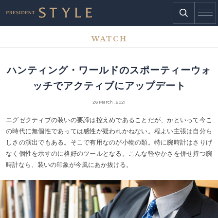
WATCH
ハンティング・ワールドのスポーティーウォ
ッチでアクティブにアップデート
26 March . 2021
エグゼクティブの装いの要諦は控えめであることだが、かといって今こ
の時代に無個性であっては感性が疑われかねない。程よい主張は自分ら
しさの演出でもある。そこで有用なのが小物の類。特に腕時計はさりげ
なく個性を示すのに格好のツールとなる。こんな軽やかさを併せ持つ腕
時計なら、装いの印象が今風にあか抜ける。