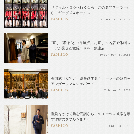
サヴィル・ロウへ行くなら、この名門テーラーか
ら～ギーヴズ＆ホークス
FASHION
November 10 . 2018
"直して着る"という選択。お直しの名店で休眠ス
ーツが見せた覚醒〜サルト銀座店
FASHION
December 19 . 2019
英国式仕立てと一線を画す名門テーラーの魅力～
アンダーソン＆シェパード
FASHION
October 13 . 2018
勝負をかけて臨む商談ならこのスーツ～威厳を示
す濃紺のダブルをまとう
FASHION
April 18 . 2018