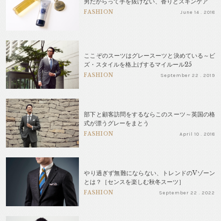
男だからって手を抜けない、香りとスキンケア
FASHION
June 14 . 2018
ここぞのスーツはグレースーツと決めている～ビ
ズ・スタイルを格上げするマイルール25
FASHION
September 22 . 2019
部下と顧客訪問をするならこのスーツ～英国の格
式が漂うグレーをまとう
FASHION
April 10 . 2018
やり過ぎず無難にならない、トレンドのVゾーン
とは？［センスを楽しむ秋冬スーツ］
FASHION
September 22 . 2022