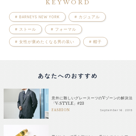
KEYWORD
#
BARNEYS NEW YORK
#
カジュアル
#
ストール
#
フォーマル
#
女性が褒めたくなる男の装い
#
帽子
あなたへのおすすめ
意外に難しいグレースーツのVゾーンの解決法
「V‐STYLE」#23
FASHION
September 16 . 2019