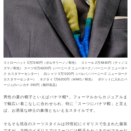
ストローハット 5万7240円（ボルサリーノ／和光） ストール 2万4840円（ティノコ
ズマ／和光） スーツ12万4200円（バーニーズ ニューヨーク／バーニーズ ニューヨー
ク カスタマーセンター） 白シャツ 3万1320円（バルバ／バーニーズ ニューヨーク
カスタマーセンター） ネクタイ 1万6200円（WAKO／和光） ポケットに入れたベ
ージュのハンカチ 390円（無印良品）
男性の夏の帽子といえばパナマ帽*。フォーマルからカジュアルま
で幅広い着こなしに合わせられ、特に「スーツにパナマ帽」と言え
ば、お洒落な紳士の象徴ともいえるスタイルです。
そもそも現在のスーツスタイルは19世紀にイギリスで生まれた服装
ですが、当時のイギリスではスーツには帽子をかぶるのがマナーだ