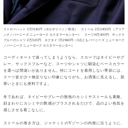
ストローハット 5万7240円（ボルサリーノ／和光） ストール 3万2400円 （アリア
ンナ／バーニーズ ニューヨーク カスタマーセンター） スーツ14万400円 サックス
ブルーのシャツ 2万520円 ネクタイ 1万2960円（3点ともバーニーズ ニューヨーク
／バーニーズ ニューヨーク カスタマーセンター）
コーディネートで迷ってしまうようなら、スカーフはネイビーやグ
レー、サックスブルーなど、スーツやシャツに馴染むベースカラー
を選べば間違いがありません。特にコートを着用しない季節には、
スーツ姿が少々物足りない印象になりがち。お洒落に見えるし、肌
寒いときにも便利ですよ。
冬であれば、ネイビーやグレーの無地のカシミヤストールも素敵。
顔まわりにカシミヤの艶感がプラスされるだけで、品のよい色気を
感じさせる着こなしに。
ストールの巻き方は、ジャケットのVゾーンの内側に沿うように、