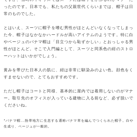
ったのです。日本でも、私たちの父親世代くらいまでは、帽子は日
常のものでした。
とはいえ、スーツに帽子を嗜む男性がほとんどいなくなってしまっ
た今、帽子はなかなかハードルが高いアイテムのようです。特に白
やベージュのパナマ帽は「目立つから恥ずかしい」とおっしゃる男
性がほとんど。そこで入門編として、スーツと同系色の紺のストロ
ーハットはいかがでしょう。
黄みを帯びた日本人の肌に、紺は非常に馴染みのよい色。顔色をく
すませないので、とてもおすすめです。
ただし帽子はコートと同様、基本的に屋内では着用しないのがマナ
ー。取引先のオフィスが入っている建物に入る前など、必ず脱いで
くださいね。
*パナマ帽……熱帯地方に生息する通称パナマ草を編んでつくられた帽子。白や
生成り、ベージュが一般的。