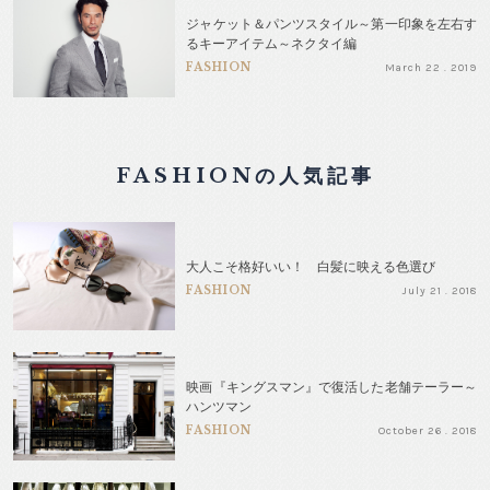
ジャケット＆パンツスタイル～第一印象を左右す
るキーアイテム～ネクタイ編
FASHION
March 22 . 2019
FASHIONの人気記事
大人こそ格好いい！ 白髪に映える色選び
FASHION
July 21 . 2018
映画『キングスマン』で復活した老舗テーラー～
ハンツマン
FASHION
October 26 . 2018