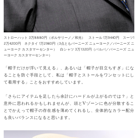
ストローハット 3万8880円（ボルサリーノ／和光） ストール 1万9440円 スーツ1
2万4200円 ネクタイ 1万2960円（3点ともバーニーズ ニューヨーク／バーニーズ ニ
ューヨーク カスタマーセンター） 白シャツ 3万1320円（バルバ／バーニーズ ニュ
ーヨーク カスタマーセンター）
「帽子だけが浮いて見える」、あるいは「帽子が目立ちすぎ」にな
ることを防ぐ手段として、私は「帽子とストールをワンセットにし
て着用する」ことをおすすめしています。
「さらにアイテムを足したら余計にハードルが上がるのでは？」と
意外に思われるかもしれませんが、頭とVゾーンに色が分散するこ
とでかえって帽子の存在感を薄めてくれるし、全体的なカラー配分
も良いバランスになると思います。