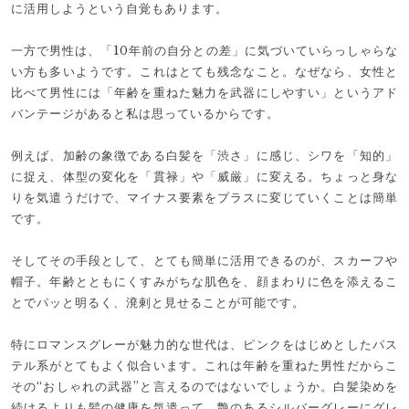
に活用しようという自覚もあります。
一方で男性は、「10年前の自分との差」に気づいていらっしゃらな
い方も多いようです。これはとても残念なこと。なぜなら、女性と
比べて男性には「年齢を重ねた魅力を武器にしやすい」というアド
バンテージがあると私は思っているからです。
例えば、加齢の象徴である白髪を「渋さ」に感じ、シワを「知的」
に捉え、体型の変化を「貫禄」や「威厳」に変える。ちょっと身な
りを気遣うだけで、マイナス要素をプラスに変じていくことは簡単
です。
そしてその手段として、とても簡単に活用できるのが、スカーフや
帽子。年齢とともにくすみがちな肌色を、顔まわりに色を添えるこ
とでパッと明るく、溌剌と見せることが可能です。
特にロマンスグレーが魅力的な世代は、ピンクをはじめとしたパス
テル系がとてもよく似合います。これは年齢を重ねた男性だからこ
その“おしゃれの武器”と言えるのではないでしょうか。白髪染めを
続けるよりも髪の健康を気遣って、艶のあるシルバーグレーにグレ