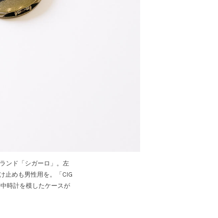
ランド「シガーロ」。左
やけ止めも男性用を。「CIG
。懐中時計を模したケースが