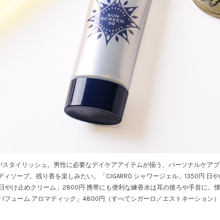
がスタイリッシュ。男性に必要なデイケアアイテムが揃う、パーソナルケアブ
ィソープ。残り香を楽しみたい。「CIGARRO シャワージェル」1350円 日
30 日やけ止めクリーム」2800円 携帯にも便利な練香水は耳の後ろや手首に
ッドパフューム アロマティック」4800円（すべてシガーロ／エストネーション）