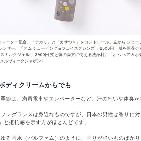
ウォーター配合。「テカリ」と「カサつき」をコントロール。左から シェー
 1クレンザー。「オム シェービング＆フェイスクレンズ 」2500円 肌を保湿
スミルクジェル 」3900円 髪と体の両方に使える洗浄料。「オム ヘア＆ボデ
／メルヴィータジャポン）
ボディクリームからでも
い季節は、満員電車やエレベーターなど、汗の匂いや体臭が
てフレグランスは身近なものですが、日本の男性は香りに対
!」と抵抗感を示す方がほとんどです。
わゆる香水（パルファム）のように、香りが強いものばかり