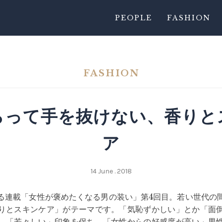
PEOPLE
FASHION
FASHION
らって手を抜けない、香りと
ア
14 June . 2018
る連載「女性が褒めたくなる男の装い」第4回目。若い世代の
りとスキンケア」がテーマです。「気恥ずかしい」とか「面
、「若々しい」印象を保ち、「女性からの好感度が高い」男