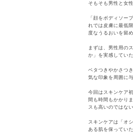
そもそも男性と女
「顔をボディソー
れでは皮膚に最低
度なうるおいを留
まずは、男性用の
か」を実感してい
ベタつきやかさつ
気な印象を周囲に
今回はスキンケア
間も時間もかかり
スも高いのではな
スキンケアは「オ
ある肌を保ってい