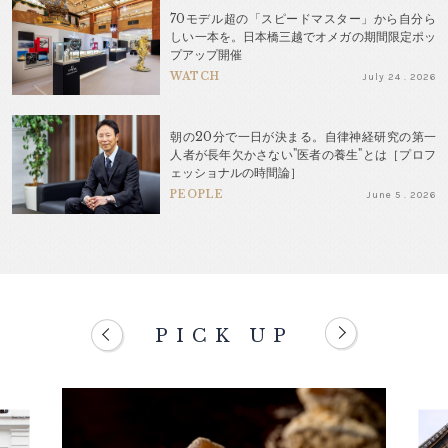
70モデル超の「スピードマスター」から自分ら
しい一本を。日本橋三越でオメガの期間限定ポッ
プアップ開催
WATCH
July 24 . 2026
朝の20分で一日が決まる。自律神経研究の第一
人者が長年欠かさない"医者の養生"とは［プロフ
ェッショナルの時間論］
PEOPLE
June 5 . 2026
PICK UP