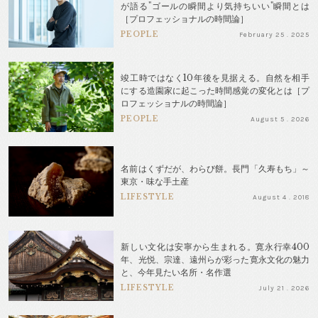
が語る"ゴールの瞬間より気持ちいい"瞬間とは
［プロフェッショナルの時間論］
PEOPLE
February 25 . 2025
竣工時ではなく10年後を見据える。自然を相手
にする造園家に起こった時間感覚の変化とは［プ
ロフェッショナルの時間論］
PEOPLE
August 5 . 2026
名前はくずだが、わらび餅。長門「久寿もち」～
東京・味な手土産
LIFESTYLE
August 4 . 2018
新しい文化は安寧から生まれる。寛永行幸400
年、光悦、宗達、遠州らが彩った寛永文化の魅力
と、今年見たい名所・名作選
LIFESTYLE
July 21 . 2026