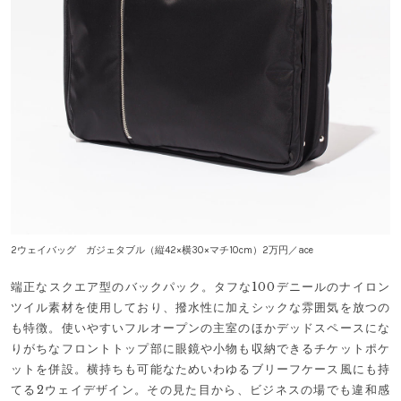
2ウェイバッグ ガジェタブル（縦42×横30×マチ10cm）2万円／ace
端正なスクエア型のバックパック。タフな100デニールのナイロン
ツイル素材を使用しており、撥水性に加えシックな雰囲気を放つの
も特徴。使いやすいフルオープンの主室のほかデッドスペースにな
りがちなフロントトップ部に眼鏡や小物も収納できるチケットポケ
ットを併設。横持ちも可能なためいわゆるブリーフケース風にも持
てる2ウェイデザイン。その見た目から、ビジネスの場でも違和感