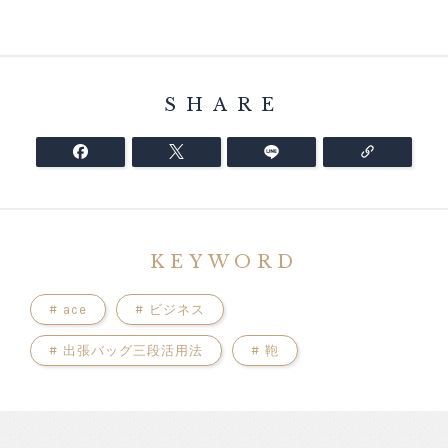
SHARE
KEYWORD
#
ace
#
ビジネス
#
出張バッグ三段活用法
#
鞄