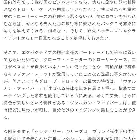
国内外を忙しく飛び回るビジネスマンなら、傍らに旅や出張の相棒
となるトローリーケースを用意しているだろう。巷に溢れる軽量素
材のトローリーケースの利便性も悪くないが、旅にロマンを持ち込
むならば、偉大なる先人たちの旅行家に愛されたバッグこそ旅路に
彩りを添えてくれるに相違ない。そして、旅先のホテルマンやクラ
イアントからも一目置かれることを加筆しておきたい。
そこで、エグゼクティブの旅や出張のパートナーとして傍らに置い
てもらいたいのが、グローブ・トロッターのトローリーケース。エ
リザベス女王が自身のハネムーンに使ったことや、南極探検で有名
なキャプテン・スコットが愛用していたことなど逸話に事欠かない
が、何といってもグローブ・トロッターの最大の特徴は、「ヴァル
カン・ファイバー」と呼ばれる特殊な紙を何層にも重ね、樹脂でコ
ーティングした素材を使用している点にある。軽くて丈夫、さらに
発色が美しいという特性がある「ヴァルカン・ファイバー」は、使
うほどに味わいが増し、自分だけのエイジングを楽しむことができ
る。
今回紹介する「センテナリー」シリーズは、ブランド誕生100周年
を記念して発表された定番コレクション。豪華客船が活躍した大旅