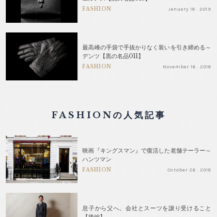
FASHION
January 18 . 2019
最高峰の手袋で手抜かりなく装いを引き締める～
デンツ【黒の名品011】
FASHION
November 16 . 2018
FASHIONの人気記事
映画『キングスマン』で復活した老舗テーラー～
ハンツマン
FASHION
October 26 . 2018
息子から父へ。会社とスーツを譲り受けること
【後編】