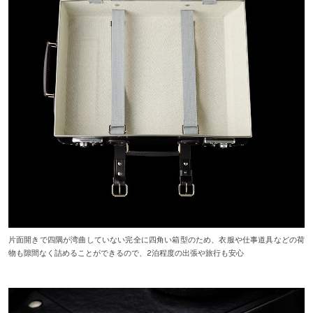
片面開きで四隅が湾曲していない完全に四角い箱型のため、衣服や仕事道具などの荷
物も隙間なく詰めることができるので、2泊程度の出張や旅行も安心