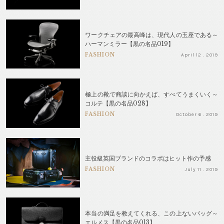
ワークチェアの最高峰は、現代人の玉座である～
ハーマンミラー【黒の名品019】
FASHION
April 12 . 2019
極上の靴で商談に向かえば、すべてうまくいく～
コルテ【黒の名品028】
FASHION
October 6 . 2019
主役級英国ブランドのコラボはヒット作の予感
FASHION
July 11 . 2019
本当の満足を教えてくれる、この上ないバッグ～
エルメス【黒の名品013】