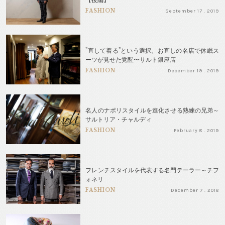
FASHION
September 17 . 2019
"直して着る"という選択。お直しの名店で休眠ス
ーツが見せた覚醒〜サルト銀座店
FASHION
December 19 . 2019
名人のナポリスタイルを進化させる熟練の兄弟～
サルトリア・チャルディ
FASHION
February 8 . 2019
フレンチスタイルを代表する名門テーラー～チフ
ォネリ
FASHION
December 7 . 2018