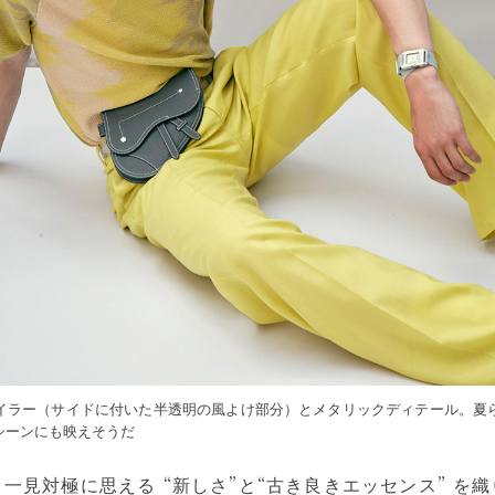
イラー（サイドに付いた半透明の風よけ部分）とメタリックディテール。夏
シーンにも映えそうだ
一見対極に思える “新しさ”と“古き良きエッセンス” を