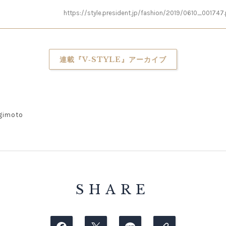
https://style.president.jp/fashion/2019/0610_001747
連載『V‐STYLE』アーカイブ
gimoto
SHARE