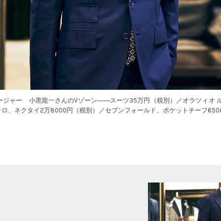
ジャー 小黒龍一さんのVゾーン――スーツ35万円（税別）／オラツィオ 
ッロ、ネクタイ2万8000円（税別）／セブンフォールド、ポケットチーフ650