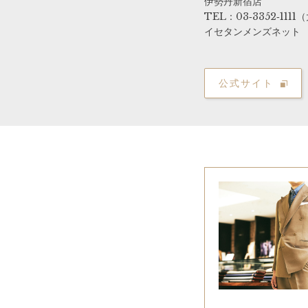
伊勢丹新宿店
TEL：03‐3352‐111
イセタンメンズネット
公式サイト