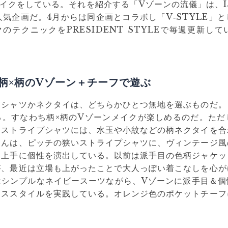
イクをしている。それを紹介する「Vゾーンの流儀」は、ISET
人気企画だ。4月からは同企画とコラボし「V‐STYLE」
のテクニックをPRESIDENT STYLEで毎週更新し
柄×柄のVゾーン＋チーフで遊ぶ
るシャツかネクタイは、どちらかひとつ無地を選ぶものだ。
る。すなわち柄×柄のVゾーンメイクが楽しめるのだ。ただ
。ストライプシャツには、水玉や小紋などの柄ネクタイを合
さんは、ピッチの狭いストライプシャツに、ヴィンテージ風
、上手に個性を演出している。以前は派手目の色柄ジャケッ
が、最近は立場も上がったことで大人っぽい着こなしを心が
はシンプルなネイビースーツながら、Vゾーンに派手目＆個
レススタイルを実践している。オレンジ色のポケットチーフ