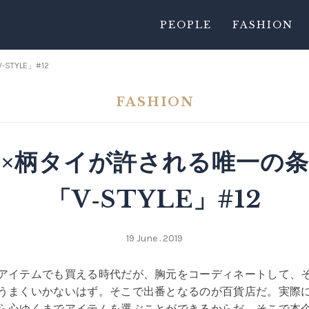
PEOPLE
FASHION
TYLE」#12
FASHION
×柄タイが許される唯一の
「V‐STYLE」#12
19 June . 2019
アイテムでも買える時代だが、胸元をコーディネートして、
うまくいかないはず。そこで出番となるのが百貨店だ。実際
ら心ゆくまでアイテムを選ぶことができるからだ。そこで本