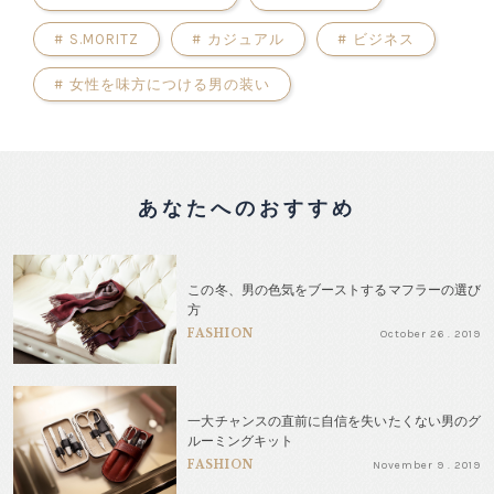
#
S.MORITZ
#
カジュアル
#
ビジネス
#
女性を味方につける男の装い
あなたへのおすすめ
この冬、男の色気をブーストするマフラーの選び
方
FASHION
October 26 . 2019
一大チャンスの直前に自信を失いたくない男のグ
ルーミングキット
FASHION
November 9 . 2019