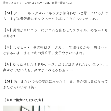
演出できます」（BARNEYS NEW YORK PR 新井慶太さん）
【M】
タートルネックやハイネックが似合わないと思っている人で
も、まずは普段着にモックネックを試してみてもいいかもね。
【A】
男性が白いニットにデニムを合わせたスタイル、めちゃくち
ゃ好き♥
【K】
わかる～♥ 冬の街はダークカラーで溢れるから、白はハッ
とするのよ。まるで冬の貴公子。女子ウケいいよね。
【A】
ゆったりしたミドルゲージ、だけど計算されたシルエット……
爽やかでない人も、爽やかにみえるわぁ～……
【M】
あ、またいつもの妄想に入った！ ま、冬が楽しみになって
きたからいいか（笑）
【今回ご協力いただいた方】