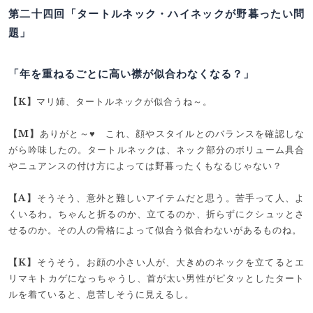
第二十四回「タートルネック・ハイネックが野暮ったい問
題」
「年を重ねるごとに高い襟が似合わなくなる？」
【K】
マリ姉、タートルネックが似合うね～。
【M】
ありがと～♥ これ、顔やスタイルとのバランスを確認しな
がら吟味したの。タートルネックは、ネック部分のボリューム具合
やニュアンスの付け方によっては野暮ったくもなるじゃない？
【A】
そうそう、意外と難しいアイテムだと思う。苦手って人、よ
くいるわ。ちゃんと折るのか、立てるのか、折らずにクシュッとさ
せるのか。その人の骨格によって似合う似合わないがあるものね。
【K】
そうそう。お顔の小さい人が、大きめのネックを立てるとエ
リマキトカゲになっちゃうし、首が太い男性がピタッとしたタート
ルを着ていると、息苦しそうに見えるし。