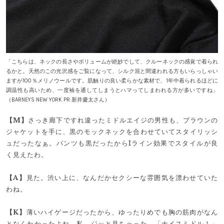
「こちらは、ネックの長さやボリュームが絶妙でして、クルーネックの感覚で着られ
るかと。天然のこの光沢感をご覧になって、シルク混と間違われる方もいらっしゃい
ますが100％メリノウールです。肌触りの良い柔らかな素材で、1年中着られるほどに
調温性も高いため、一度袖を通してしまうとハマってしまわれる方が多いですね」
（BARNEYS NEW YORK PR 新井慶太さん）
【M】
さっき廊下ですれ違ったミドルエイジの男性も、ブラウンの
ジャケットを手に、黒のモックネックを合わせていてスタイリッシ
ュだったなぁ。パンツも黒だったからIライン効果でスタイルが良
く見えたわ。
【A】
見た。渋い上に、なんだかセクシーな雰囲気を漂わせていた
わね。
【K】
薄いハイゲージだったから、ゆったりめでも胸の筋肉がなん
となくわかったよね。私、ジッと見ちゃった。「ナイスミドル！」