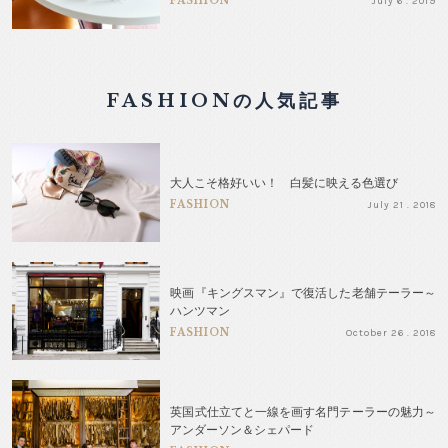
FASHION
July 6 . 2019
FASHIONの人気記事
大人こそ格好いい！ 白髪に映える色選び
FASHION
July 21 . 2018
映画『キングスマン』で復活した老舗テーラー～
ハンツマン
FASHION
October 26 . 2018
英国式仕立てと一線を画す名門テーラーの魅力～
アンダーソン＆シェパード