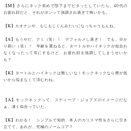
【M】
さらにネック長めで顎下までピタッとしていたら、40代の
お疲れ顔だと、それがボンッて強調され過ぎて怖いかも。
【K】
カオナシや、もじもじくんみたいになっちゃうもんね。
【A】
もうやだ、クミ（笑）！ デフォルメし過ぎ！ でも、分か
り易い（笑）！ 年齢を重ねると、タートルやハイネックが似合わ
なくなったって耳にするけど、お疲れ顔を強調してしまうせいか
も？
【K】
タートルとハイネックは難しいな！モックネックなら襟が低
いから悩まなくて済むわね。
【A】
モックネックって、スティーブ・ジョブズのイメージだな
ぁ。凄く似合っていた。
【K】
わかる！ シンプルで知的、本人のカリスマ性をさらに引き
立てて。あれが、究極のノームコア？