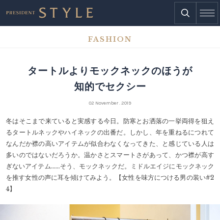
FASHION
タートルよりモックネックのほうが
知的でセクシー
02 November . 2019
冬はそこまで来ていると実感する今日。防寒とお洒落の一挙両得を狙え
るタートルネックやハイネックの出番だ。しかし、年を重ねるにつれて
なんだか襟の高いアイテムが似合わなくなってきた、と感じている人は
多いのではないだろうか。温かさとスマートさがあって、かつ襟が高す
ぎないアイテム……そう、モックネックだ。ミドルエイジにモックネック
を推す女性の声に耳を傾けてみよう。【女性を味方につける男の装い#2
4】