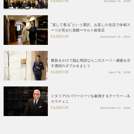
FASHION
October 13 . 2018
"直して着る"という選択。お直しの名店で休眠ス
ーツが見せた覚醒〜サルト銀座店
FASHION
December 19 . 2019
勝負をかけて臨む商談ならこのスーツ～威厳を示
す濃紺のダブルをまとう
FASHION
April 18 . 2018
イタリアのパワースーツを象徴するテーラー～A.
カラチェニ
FASHION
December 21 . 2018