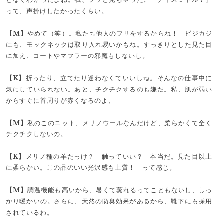
って、声掛けしたかったくらい。
【M】
やめて（笑）。私たち他人のフリをするからね！ ビジカジ
にも、モックネックは取り入れ易いかもね。すっきりとした見た目
に加え、コートやマフラーの邪魔もしないし。
【K】
折ったり、立てたり迷わなくていいしね。そんなの仕事中に
気にしていられない。あと、チクチクするのも嫌だ。私、肌が弱い
からすぐに首周りが赤くなるのよ。
【M】
私のこのニット、メリノウールなんだけど、柔らかくて全く
チクチクしないの。
【K】
メリノ種の羊だっけ？ 触っていい？ 本当だ。見た目以上
に柔らかい。この品のいい光沢感も上質！ って感じ。
【M】
調温機能も高いから、暑くて蒸れるってこともないし、しっ
かり暖かいの。さらに、天然の防臭効果があるから、靴下にも採用
されているわ。