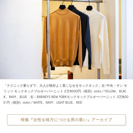
「テクニック要らずで、大人が格好よく着こなせるモックネック」左･中央：サン モ
リッツ モックネックプルオーバーニット 2万9000円（税別）color／YELLOW、BLAC
K、NAVY、BLUE 右：BARNEYS NEW YORKモックネックプルオーバーニット 3万800
0 円（税別）color／WHITE、NAVY、LIGHT BLUE、RED
特集『女性を味方につける男の装い』アーカイブ