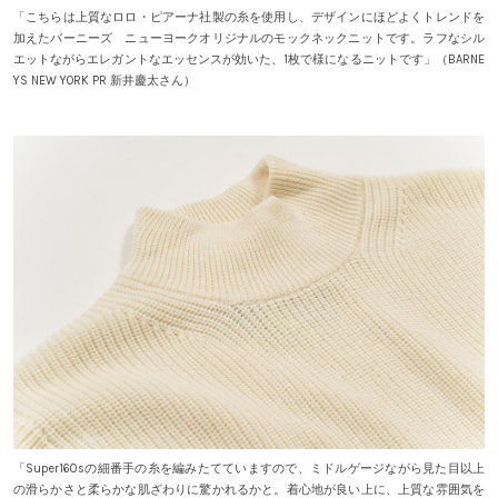
「こちらは上質なロロ・ピアーナ社製の糸を使用し、デザインにほどよくトレンドを
加えたバーニーズ ニューヨークオリジナルのモックネックニットです。ラフなシル
エットながらエレガントなエッセンスが効いた、1枚で様になるニットです」（BARNE
YS NEW YORK PR 新井慶太さん）
「Super160sの細番手の糸を編みたてていますので、ミドルゲージながら見た目以上
の滑らかさと柔らかな肌ざわりに驚かれるかと。着心地が良い上に、上質な雰囲気を