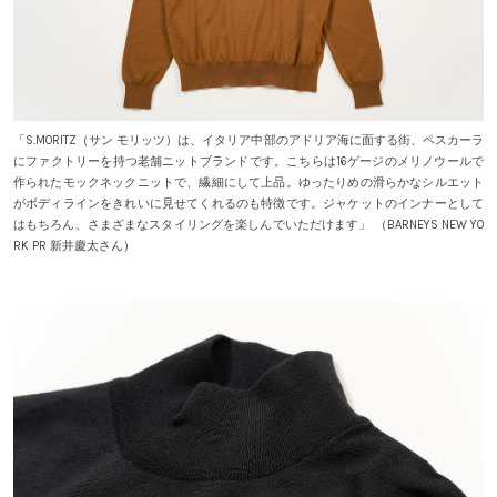
「S.MORITZ（サン モリッツ）は、イタリア中部のアドリア海に面する街、ペスカーラ
にファクトリーを持つ老舗ニットブランドです。こちらは16ゲージのメリノウールで
作られたモックネックニットで、繊細にして上品。ゆったりめの滑らかなシルエット
がボディラインをきれいに見せてくれるのも特徴です。ジャケットのインナーとして
はもちろん、さまざまなスタイリングを楽しんでいただけます」 （BARNEYS NEW YO
RK PR 新井慶太さん）