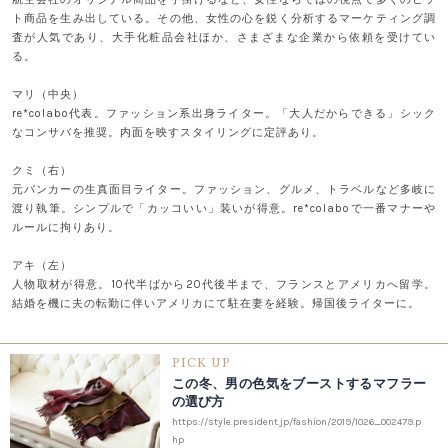
ト商品を生み出している。その他、女性の心を鋭く分析するマーケティング調
査が人気であり、大手化粧品会社ほか、さまざまな企業から依頼を受けてい
る。
マリ（中央）
re*colabo代表。ファッション系出身ライター。「大人だからできる」シック
なコンサバを推奨。内面を映すスタイリングに定評あり。
クミ（右）
元バンカーの生真面目ライター。ファッション、グルメ、トラベルなど多岐に
渡り執筆。シンプルで「カッコいい」装いが得意。re*colaboで一番マナーや
ルールに拘りあり。
アキ（左）
人物取材が得意。10代半ばから20代後半まで、フランスとアメリカへ留学。
結婚を機に夫の転勤に伴いアメリカにて駐在妻を経験。帰国後ライターに。
PICK UP
この冬、男の色気をブーストするマフラー
の選び方
https://style.president.jp/fashion/2019/1026_002479.p
hp