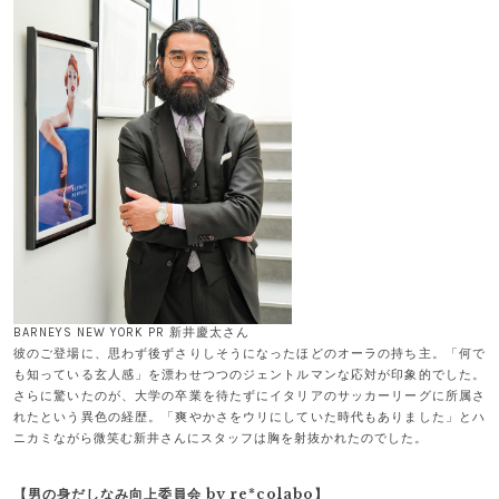
BARNEYS NEW YORK PR 新井慶太さん
彼のご登場に、思わず後ずさりしそうになったほどのオーラの持ち主。「何で
も知っている玄人感」を漂わせつつのジェントルマンな応対が印象的でした。
さらに驚いたのが、大学の卒業を待たずにイタリアのサッカーリーグに所属さ
れたという異色の経歴。「爽やかさをウリにしていた時代もありました」とハ
ニカミながら微笑む新井さんにスタッフは胸を射抜かれたのでした。
【男の身だしなみ向上委員会 by re*colabo】