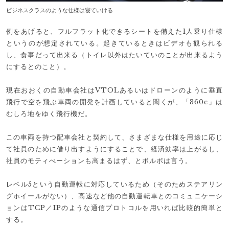
ビジネスクラスのような仕様は寝ていける
例をあげると、フルフラット化できるシートを備えた1人乗り仕様
というのが想定されている。起きているときはビデオも観られる
し、食事だって出来る（トイレ以外はたいていのことが出来るよう
にするとのこと）。
現在おおくの自動車会社はVTOLあるいはドローンのように垂直
飛行で空を飛ぶ車両の開発を計画していると聞くが、「360c」は
むしろ地をゆく飛行機だ。
この車両を持つ配車会社と契約して、さまざまな仕様を用途に応じ
て社員のために借り出すようにすることで、経済効率は上がるし、
社員のモティべーションも高まるはず、とボルボは言う。
レベル5という自動運転に対応しているため（そのためステアリン
グホイールがない）、高速など他の自動運転車とのコミュニケーシ
ョンはTCP／IPのような通信プロトコルを用いれば比較的簡単と
する。