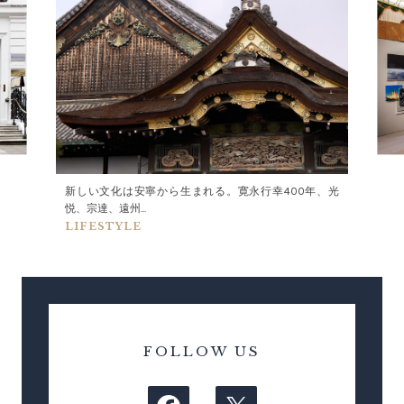
新しい文化は安寧から生まれる。寛永行幸400年、光
悦、宗達、遠州...
LIFESTYLE
FOLLOW US