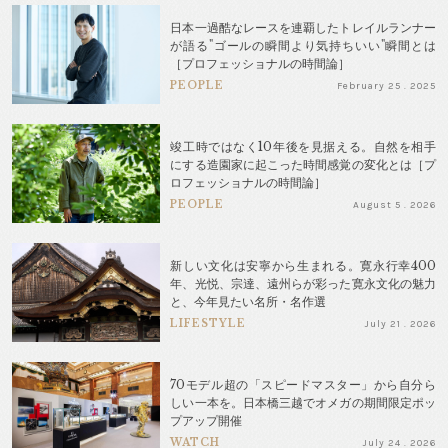
日本一過酷なレースを連覇したトレイルランナー
が語る"ゴールの瞬間より気持ちいい"瞬間とは
［プロフェッショナルの時間論］
PEOPLE
February 25 . 2025
竣工時ではなく10年後を見据える。自然を相手
にする造園家に起こった時間感覚の変化とは［プ
ロフェッショナルの時間論］
PEOPLE
August 5 . 2026
新しい文化は安寧から生まれる。寛永行幸400
年、光悦、宗達、遠州らが彩った寛永文化の魅力
と、今年見たい名所・名作選
LIFESTYLE
July 21 . 2026
70モデル超の「スピードマスター」から自分ら
しい一本を。日本橋三越でオメガの期間限定ポッ
プアップ開催
WATCH
July 24 . 2026