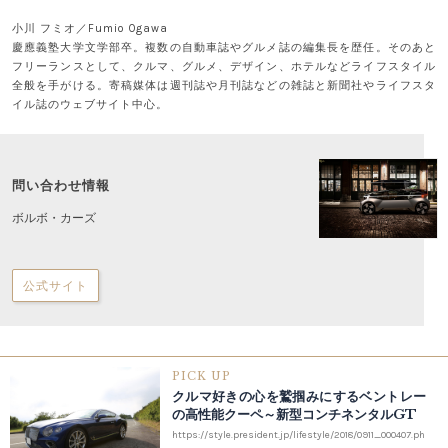
小川 フミオ／Fumio Ogawa
慶應義塾大学文学部卒。複数の自動車誌やグルメ誌の編集長を歴任。そのあと
フリーランスとして、クルマ、グルメ、デザイン、ホテルなどライフスタイル
全般を手がける。寄稿媒体は週刊誌や月刊誌などの雑誌と新聞社やライフスタ
イル誌のウェブサイト中心。
問い合わせ情報
ボルボ・カーズ
公式サイト
PICK UP
クルマ好きの心を鷲掴みにするベントレー
の高性能クーペ～新型コンチネンタルGT
https://style.president.jp/lifestyle/2018/0911_000407.ph