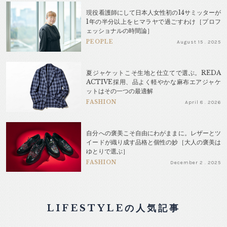
現役看護師にして日本人女性初の14サミッターが
1年の半分以上をヒマラヤで過ごすわけ［プロフ
ェッショナルの時間論］
PEOPLE
August 15 . 2025
夏ジャケットこそ生地と仕立てで選ぶ。REDA
ACTIVE採用、品よく軽やかな麻布エアジャケ
ットはその一つの最適解
FASHION
April 8 . 2026
自分への褒美こそ自由にわがままに。レザーとツ
イードが織り成す品格と個性の妙［大人の褒美は
ゆとりで選ぶ］
FASHION
December 2 . 2025
LIFESTYLEの人気記事