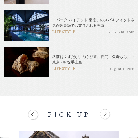
「パーク ハイアット 東京」のスパ＆フィットネ
スが超高額でも支持される理由
LIFESTYLE
January 18 . 2019
名前はくずだが、わらび餅。長門「久寿もち」～
東京・味な手土産
LIFESTYLE
August 4 . 2018
PICK UP