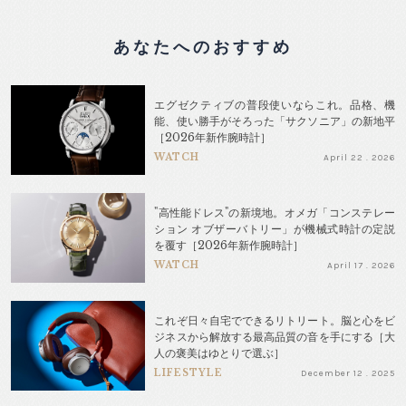
あなたへのおすすめ
エグゼクティブの普段使いならこれ。品格、機
能、使い勝手がそろった「サクソニア」の新地平
［2026年新作腕時計］
WATCH
April 22 . 2026
"高性能ドレス"の新境地。オメガ「コンステレー
ション オブザーバトリー」が機械式時計の定説
を覆す［2026年新作腕時計］
WATCH
April 17 . 2026
これぞ日々自宅でできるリトリート。脳と心をビ
ジネスから解放する最高品質の音を手にする［大
人の褒美はゆとりで選ぶ］
LIFESTYLE
December 12 . 2025