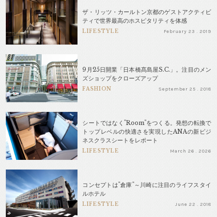
ザ・リッツ・カールトン京都のゲストアクティビ
ティで世界最高のホスピタリティを体感
LIFESTYLE
February 23 . 2019
9月25日開業「日本橋髙島屋S.C.」。注目のメン
ズショップをクローズアップ
FASHION
September 25 . 2018
シートではなく"Room"をつくる。発想の転換で
トップレベルの快適さを実現したANAの新ビジ
ネスクラスシートをレポート
LIFESTYLE
March 26 . 2026
コンセプトは"倉庫"～川崎に注目のライフスタイ
ルホテル
LIFESTYLE
June 22 . 2018