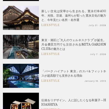
新しい文化は安寧から生まれる。寛永行幸400
年、光悦、宗達、遠州らが彩った寛永文化の魅力
と、今年見たい名所・名作選
LIFESTYLE
July 21 . 2026
東京・港区に"大人のウェルネスクラブ"が誕生。
月会費11万円でも注目されるMITA GARDEN
CLUBの魅力とは
LIFESTYLE
July 7 . 2026
「パーク ハイアット 東京」のスパ＆フィットネ
スが超高額でも支持される理由
LIFESTYLE
January 18 . 2019
伝統をリデザイン。人に話したくなる和菓子～H
IGASHIYA