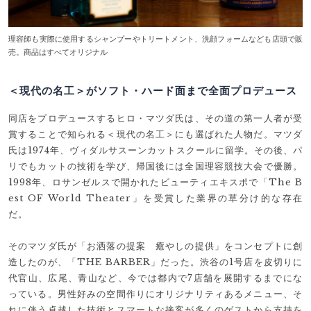
理容師も実際に使用するシャンプーやトリートメント、洗顔フォームなども店頭で販
売。商品はすべてオリジナル
＜現代の名工＞がソフト・ハード面まで全面プロデュース
同店をプロデュースするヒロ・マツダ氏は、その道の第一人者が受
賞することで知られる＜現代の名工＞にも選ばれた人物だ。マツダ
氏は1974年、ヴィダルサスーンカットスクールに留学。その後、パ
リでもカットの技術を学び、帰国後には全国理容競技大会で優勝。
1998年、ロサンゼルスで開かれたビューティエキスポで「The B
est OF World Theater」を受賞した業界の草分け的な存在
だ。
そのマツダ氏が「お洒落の提案 癒やしの提供」をコンセプトに創
造したのが、「THE BARBER」だった。渋谷の1号店を皮切りに
代官山、広尾、青山など、今では都内で7店舗を展開するまでにな
っている。男性好みの空間作りにオリジナリティあるメニュー、そ
れに伴う卓越した技術とスマートな接客が多くのゲストから支持を