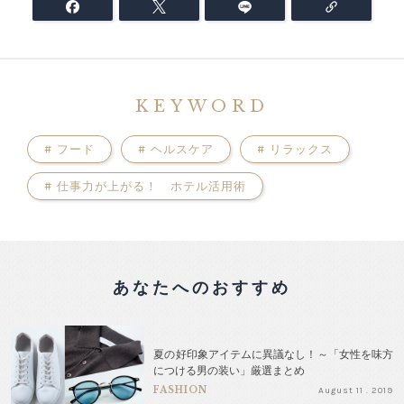
KEYWORD
#
フード
#
ヘルスケア
#
リラックス
#
仕事力が上がる！ ホテル活用術
あなたへのおすすめ
夏の好印象アイテムに異議なし！～「女性を味方
につける男の装い」厳選まとめ
FASHION
August 11 . 2019