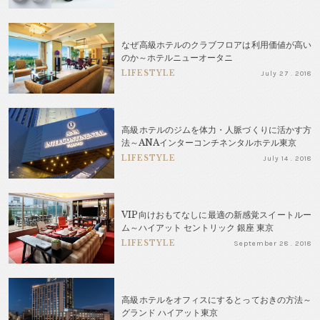
なぜ高級ホテルのクラブフロアは利用価値が高い
のか～ホテルニューオータニ
LIFESTYLE
July 27 . 2018
高級ホテルのジムを体力・人脈づくりに活かす方
法～ANAインターコンチネンタルホテル東京
LIFESTYLE
July 14 . 2018
VIP向けおもてなしに最適の新感覚スイートルー
ム～ハイアット セントリック 銀座 東京
LIFESTYLE
September 28 . 2018
高級ホテルをオフィスにするとっておきの方法～
グランド ハイアット東京