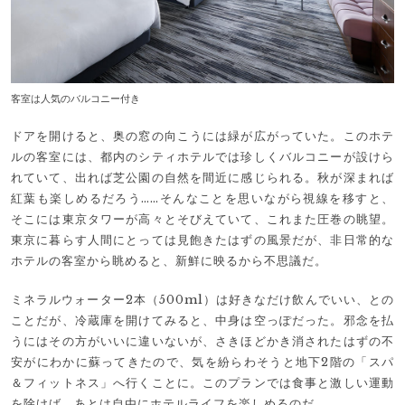
客室は人気のバルコニー付き
ドアを開けると、奥の窓の向こうには緑が広がっていた。このホテ
ルの客室には、都内のシティホテルでは珍しくバルコニーが設けら
れていて、出れば芝公園の自然を間近に感じられる。秋が深まれば
紅葉も楽しめるだろう……そんなことを思いながら視線を移すと、
そこには東京タワーが高々とそびえていて、これまた圧巻の眺望。
東京に暮らす人間にとっては見飽きたはずの風景だが、非日常的な
ホテルの客室から眺めると、新鮮に映るから不思議だ。
ミネラルウォーター2本（500ml）は好きなだけ飲んでいい、との
ことだが、冷蔵庫を開けてみると、中身は空っぽだった。邪念を払
うにはその方がいいに違いないが、さきほどかき消されたはずの不
安がにわかに蘇ってきたので、気を紛らわそうと地下2階の「スパ
＆フィットネス」へ行くことに。このプランでは食事と激しい運動
を除けば、あとは自由にホテルライフを楽しめるのだ。