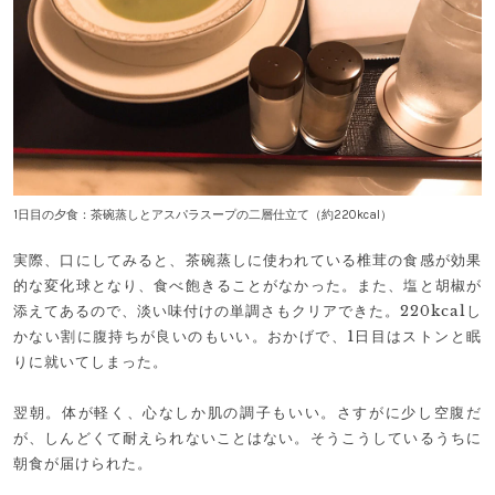
1日目の夕食：茶碗蒸しとアスパラスープの二層仕立て（約220kcal）
実際、口にしてみると、茶碗蒸しに使われている椎茸の食感が効果
的な変化球となり、食べ飽きることがなかった。また、塩と胡椒が
添えてあるので、淡い味付けの単調さもクリアできた。220kcalし
かない割に腹持ちが良いのもいい。おかげで、1日目はストンと眠
りに就いてしまった。
翌朝。体が軽く、心なしか肌の調子もいい。さすがに少し空腹だ
が、しんどくて耐えられないことはない。そうこうしているうちに
朝食が届けられた。