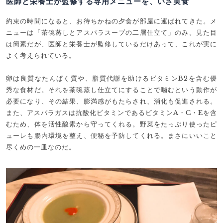
医師と栄養士が監修する専用メニューを、いざ実食
約束の時間になると、お待ちかねの夕食が部屋に運ばれてきた。メ
ニューは「茶碗蒸しとアスパラスープの二層仕立て」のみ。見た目
は簡素だが、医師と栄養士が監修しているだけあって、これが実に
よく考えられている。
卵は良質なたんぱく質や、脂質代謝を助けるビタミンB2を含む優
秀な食材だ。それを茶碗蒸し仕立てにすることで噛むという動作が
必要になり、その結果、膨満感がもたらされ、消化も促進される。
また、アスパラガスは抗酸化ビタミンであるビタミンA・C・Eを含
むため、体を活性酸素から守ってくれる。野菜をたっぷり使ったピ
ューレも腸内環境を整え、便秘を予防してくれる。まさにいいこと
尽くめの一皿なのだ。