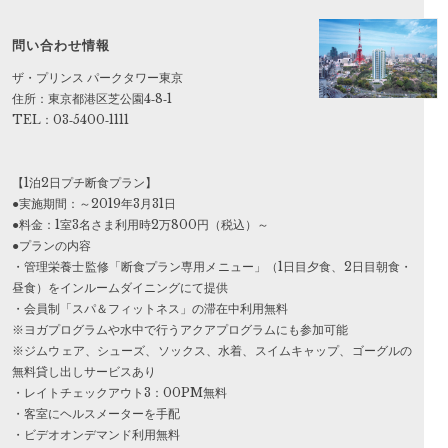
問い合わせ情報
ザ・プリンス パークタワー東京
住所：東京都港区芝公園4‐8‐1
TEL：03‐5400‐1111
【1泊2日プチ断食プラン】
●実施期間：～2019年3月31日
●料金：1室3名さま利用時2万800円（税込）～
●プランの内容
・管理栄養士監修「断食プラン専用メニュー」（1日目夕食、2日目朝食・
昼食）をインルームダイニングにて提供
・会員制「スパ＆フィットネス」の滞在中利用無料
※ヨガプログラムや水中で行うアクアプログラムにも参加可能
※ジムウェア、シューズ、ソックス、水着、スイムキャップ、ゴーグルの
無料貸し出しサービスあり
・レイトチェックアウト3：00PM無料
・客室にヘルスメーターを手配
・ビデオオンデマンド利用無料