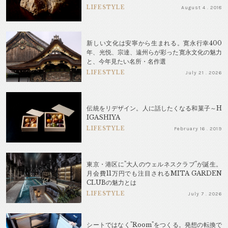
LIFESTYLE
August 4 . 2018
新しい文化は安寧から生まれる。寛永行幸400
年、光悦、宗達、遠州らが彩った寛永文化の魅力
と、今年見たい名所・名作選
LIFESTYLE
July 21 . 2026
伝統をリデザイン。人に話したくなる和菓子～H
IGASHIYA
LIFESTYLE
February 16 . 2019
東京・港区に"大人のウェルネスクラブ"が誕生。
月会費11万円でも注目されるMITA GARDEN
CLUBの魅力とは
LIFESTYLE
July 7 . 2026
シートではなく"Room"をつくる。発想の転換で