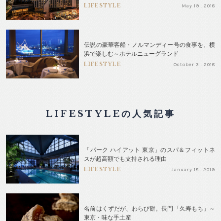
LIFESTYLE
May 19 . 2018
伝説の豪華客船・ノルマンディー号の食事を、横
浜で楽しむ～ホテルニューグランド
LIFESTYLE
October 3 . 2018
LIFESTYLEの人気記事
「パーク ハイアット 東京」のスパ＆フィットネ
スが超高額でも支持される理由
LIFESTYLE
January 18 . 2019
名前はくずだが、わらび餅。長門「久寿もち」～
東京・味な手土産