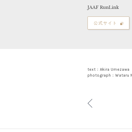
JAAF RunLink
公式サイト
text：Akira Umezawa
photograph：Wataru 