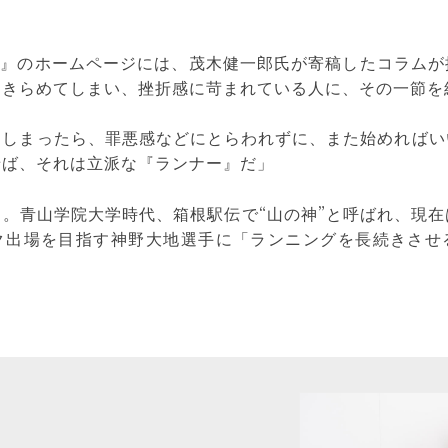
Link』のホームページには、茂木健一郎氏が寄稿したコラム
あきらめてしまい、挫折感に苛まれている人に、その一節を
てしまったら、罪悪感などにとらわれずに、また始めればい
せば、それは立派な『ランナー』だ」
。青山学院大学時代、箱根駅伝で“山の神”と呼ばれ、現
ク出場を目指す神野大地選手に「ランニングを長続きさせ