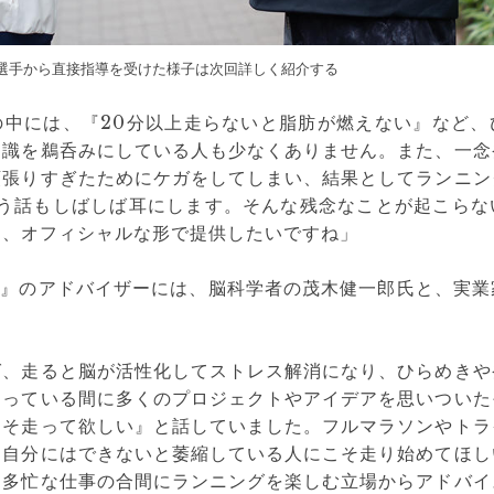
地選手から直接指導を受けた様子は次回詳しく紹介する
の中には、『20分以上走らないと脂肪が燃えない』など、
知識を鵜呑みにしている人も少なくありません。また、一念
頑張りすぎたためにケガをしてしまい、結果としてランニン
いう話もしばしば耳にします。そんな残念なことが起こらな
を、オフィシャルな形で提供したいですね」
Link』のアドバイザーには、脳科学者の茂木健一郎氏と、実
ば、走ると脳が活性化してストレス解消になり、ひらめきや
走っている間に多くのプロジェクトやアイデアを思いついた
こそ走って欲しい』と話していました。フルマラソンやトラ
『自分にはできないと萎縮している人にこそ走り始めてほし
、多忙な仕事の合間にランニングを楽しむ立場からアドバイ