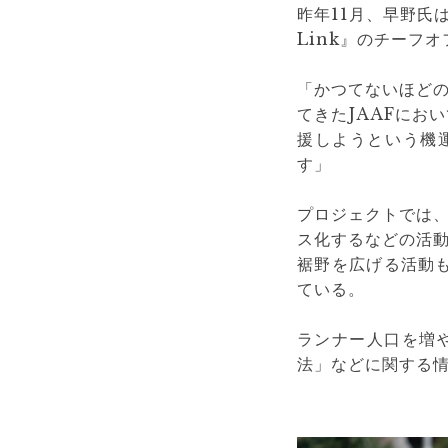
昨年11月、早野氏
Link』のチーフ
「かつてないほど
てきたJAAFにお
援しようという機運
す」
プロジェクトでは
ス化するなどの活
裾野を広げる活動も
ている。
ランナー人口を増
法」などに関する