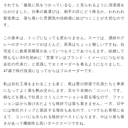
それでも「服装に気をつかっているな」と見られるように清潔感を
心がけました。仕事の服選びは、相手の目にどう映るか。われわれ
製造業は、落ち着いた雰囲気や信頼感に結びつくことが大切なので
す。
この基本は、トップになっても変わりません。スーツは、濃紺やグ
レーのダークスーツがほとんど。茶系はちょっと難しいですね。自
宅近くに銀座英國屋があっていつもそこであつらえます。結婚して
間もない30代初めに「営業マンはブランド・イメージにつながる
会社の代表だ」と意識してセミオーダーを着るようになりました。
47歳で執行役員になってからはフルオーダーです。
私は自社工場をまわることも多く、夜は畳の部屋で社員たちと車座
になってよく酒を酌み交わします。京セラ名物の「コンパ」です。
鍋などを囲んで社員とコミュニケーションを図る場なので、ファッ
ション誌から抜け出たような格好では落ち着きません。一方、日中
には他社のトップと面談する場合もあるので、いつでもお客様に会
えて、コンパにも出られる格好がベストになります。やはり落ち着
きがあって機能性も高いダークスーツですね。