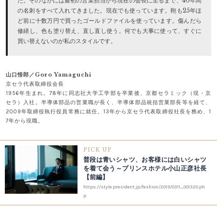
た。そのなかには最初の営業担当から現在の会長に至るまで、40年間
の名刺をすべて入れてきました。現在でも使っています。鞄も25年ほ
ど前に十数万円で買ったゴールドファイルを使っています。傷んだら
修繕し、色も塗り替え、直し直し使う。何でも大事に使って、すぐに
買い替えないのが私のスタイルです。
山口悟郎／Goro Yamaguchi
京セラ代表取締役会長
1956年生まれ。78年に同志社大学工学部を卒業後、京都セラミック（現・京
セラ）入社。半導体部品の営業職が長く、半導体部品統括営業部長等を経て、
2009年取締役執行役員常務に就任。13年から京セラ代表取締役社長を務め、1
7年から現職。
PICK UP
普段は青いシャツ、お客様には白いシャツ
を着て会う～プリンスホテル小山正彦社長
【前編】
https://style.president.jp/fashion/2019/0311_001320.ph
p