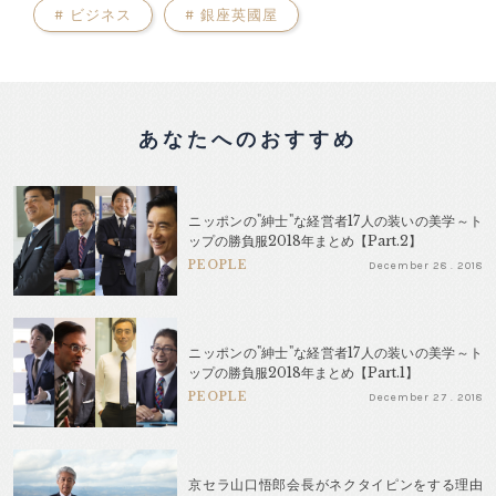
#
ビジネス
#
銀座英國屋
あなたへのおすすめ
ニッポンの"紳士"な経営者17人の装いの美学～ト
ップの勝負服2018年まとめ【Part.2】
PEOPLE
December 28 . 2018
ニッポンの"紳士"な経営者17人の装いの美学～ト
ップの勝負服2018年まとめ【Part.1】
PEOPLE
December 27 . 2018
京セラ山口悟郎会長がネクタイピンをする理由