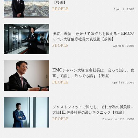
【後編】
PEOPLE
April 1 . 2019
服装、表情、身振りで気持ちを伝える～EMCジ
ャパン大塚俊彦社長の表現術【前編】
PEOPLE
April 8 . 2019
EMCジャパン大塚俊彦社長は、会って話し、食
事して話し、飲んでも話す【後編】
PEOPLE
April 15 . 2019
ジャストフィットで隙なし。それが私の勝負服～
太陽HD佐藤社長の装いテクニック【前編】
PEOPLE
December 22 . 2018