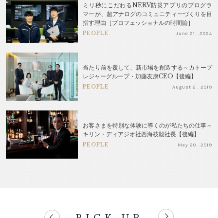
ミリ秒にこだわるNERV防災アプリのプログラ
マーが、超アナログのコミュニティーづくりを目
指す理由［プロフェッショナルの時間論］
PEOPLE
June 21 . 2024
当たり前を覆して、新市場を創造する～カトープ
レジャーグループ・加藤友康CEO【後編】
PEOPLE
August 2 . 2019
お客さまを特別な体験に導くのが私たちの仕事～
キリン・ディアジオ社西海枝毅社長【後編】
PEOPLE
May 20 . 2019
PICK UP