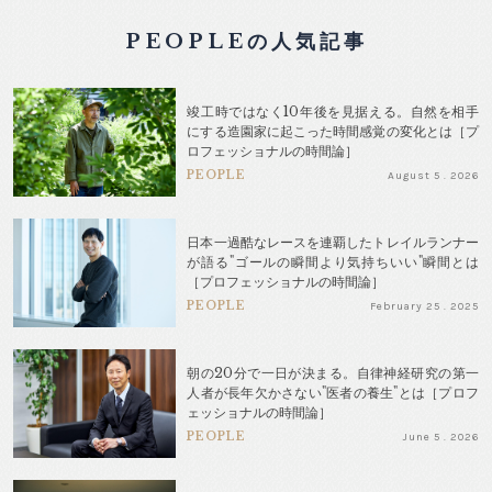
PEOPLEの人気記事
竣工時ではなく10年後を見据える。自然を相手
にする造園家に起こった時間感覚の変化とは［プ
ロフェッショナルの時間論］
PEOPLE
August 5 . 2026
日本一過酷なレースを連覇したトレイルランナー
が語る"ゴールの瞬間より気持ちいい"瞬間とは
［プロフェッショナルの時間論］
PEOPLE
February 25 . 2025
朝の20分で一日が決まる。自律神経研究の第一
人者が長年欠かさない"医者の養生"とは［プロフ
ェッショナルの時間論］
PEOPLE
June 5 . 2026