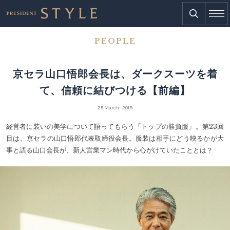
PEOPLE
京セラ山口悟郎会長は、ダークスーツを着
て、信頼に結びつける【前編】
25 March . 2019
経営者に装いの美学について語ってもらう「トップの勝負服」。第23回
目は、京セラの山口悟郎代表取締役会長。服装は相手にどう映るかが大
事と語る山口会長が、新人営業マン時代から心がけていたこととは？