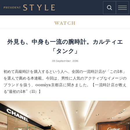
WATCH
外見も、中身も一流の腕時計。カルティエ
「タンク」
05 September . 2018
初めて高級時計を購入するという人へ、全国の一流時計店が「この1本」
を選んで薦める本連載。今回は、男性に人気のアクティブなイメージの
ブランドを扱う、oomiya京都店に聞きました。【一流時計店が教え
る“最初の1本”（11）】