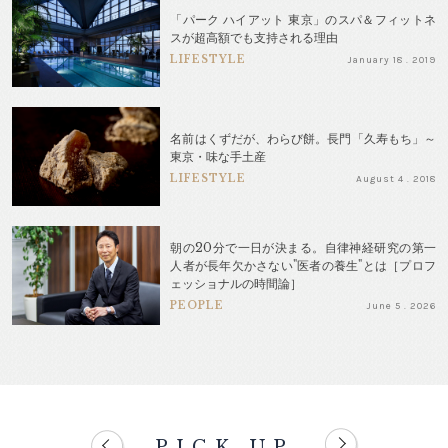
「パーク ハイアット 東京」のスパ＆フィットネ
スが超高額でも支持される理由
LIFESTYLE
January 18 . 2019
名前はくずだが、わらび餅。長門「久寿もち」～
東京・味な手土産
LIFESTYLE
August 4 . 2018
朝の20分で一日が決まる。自律神経研究の第一
人者が長年欠かさない"医者の養生"とは［プロフ
ェッショナルの時間論］
PEOPLE
June 5 . 2026
PICK UP