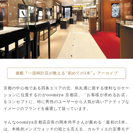
連載『一流時計店が教える“初めての1本”』アーカイブ
京都の中心地である四条エリアの北、烏丸通に面する便利なロケー
ションに位置するのがoomiya 京都店。「お客様が求めるお店」
をコンセプトに、特に男性のユーザーから人気が高いアクティブな
イメージのブランドを厳選して扱っています。
そんなoomiya京都店店長の岡本尚平さんが薦める「最初の1本」
は、本格的メンズウォッチの祖とも言える、カルティエの定番モデ