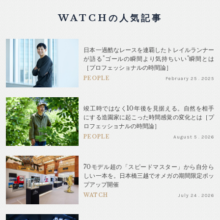
WATCHの人気記事
日本一過酷なレースを連覇したトレイルランナー
が語る"ゴールの瞬間より気持ちいい"瞬間とは
［プロフェッショナルの時間論］
PEOPLE
February 25 . 2025
竣工時ではなく10年後を見据える。自然を相手
にする造園家に起こった時間感覚の変化とは［プ
ロフェッショナルの時間論］
PEOPLE
August 5 . 2026
70モデル超の「スピードマスター」から自分ら
しい一本を。日本橋三越でオメガの期間限定ポッ
プアップ開催
WATCH
July 24 . 2026