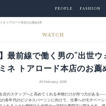
PEOPLE
FASHION
ミネ トアロード本店のお薦め3本
WATCH
】最前線で働く男の"出世ウ
ミネ トアロード本店のお薦
20 February . 2019
を次のステップへと高めてくれる本物だけが持つ力がある―
0代の各年代のビジネスパーソンに向けて、仕事へのモチベーシ
てくれるような腕時計を全国の一流時計専門店に聞きます。第