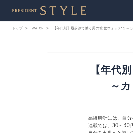
トップ
WATCH
【年代別】最前線で働く男の"出世ウォッチ"１～カ
【年代別
～カ
高級時計には、自分
連載では、30～5
自分を出世へと導い