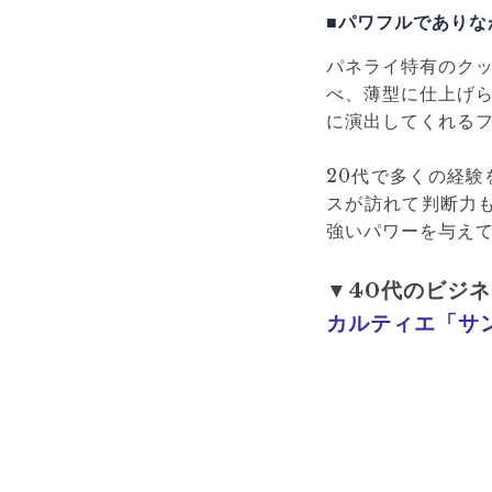
■パワフルでありな
パネライ特有のク
べ、薄型に仕上げ
に演出してくれる
20代で多くの経
スが訪れて判断力
強いパワーを与え
▼40代のビジ
カルティエ「サン