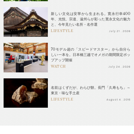
新しい文化は安寧から生まれる。寛永行幸400
年、光悦、宗達、遠州らが彩った寛永文化の魅力
と、今年見たい名所・名作選
LIFESTYLE
July 21 . 2026
70モデル超の「スピードマスター」から自分ら
しい一本を。日本橋三越でオメガの期間限定ポッ
プアップ開催
WATCH
July 24 . 2026
名前はくずだが、わらび餅。長門「久寿もち」～
東京・味な手土産
LIFESTYLE
August 4 . 2018