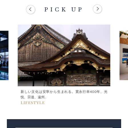
PICK UP
新しい文化は安寧から生まれる。寛永行幸400年、光
悦、宗達、遠州...
LIFESTYLE