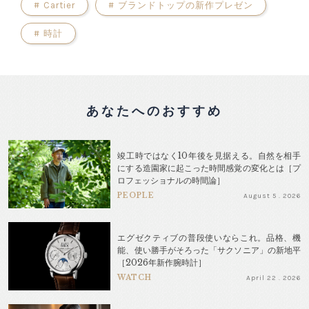
#
Cartier
#
ブランドトップの新作プレゼン
#
時計
あなたへのおすすめ
竣工時ではなく10年後を見据える。自然を相手
にする造園家に起こった時間感覚の変化とは［プ
ロフェッショナルの時間論］
PEOPLE
August 5 . 2026
エグゼクティブの普段使いならこれ。品格、機
能、使い勝手がそろった「サクソニア」の新地平
［2026年新作腕時計］
WATCH
April 22 . 2026