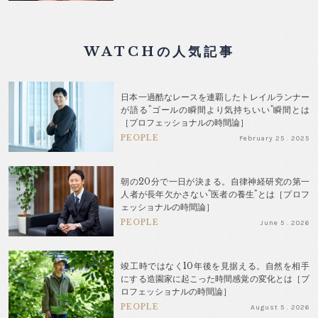
WATCHの人気記事
日本一過酷なレースを連覇したトレイルランナー
が語る"ゴールの瞬間より気持ちいい"瞬間とは
［プロフェッショナルの時間論］
PEOPLE
February 25 . 2025
朝の20分で一日が決まる。自律神経研究の第一
人者が長年欠かさない"医者の養生"とは［プロフ
ェッショナルの時間論］
PEOPLE
June 5 . 2026
竣工時ではなく10年後を見据える。自然を相手
にする造園家に起こった時間感覚の変化とは［プ
ロフェッショナルの時間論］
PEOPLE
August 5 . 2026