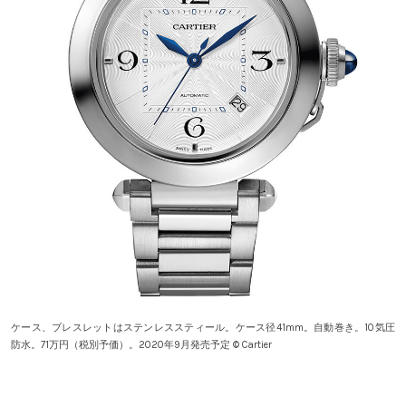
ケース、ブレスレットはステンレススティール。ケース径41mm。自動巻き。10気圧
防水。71万円（税別予価）。2020年9月発売予定 © Cartier