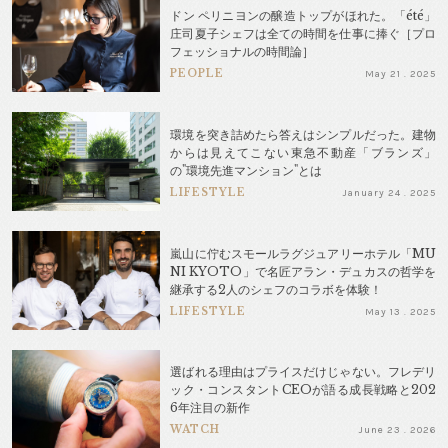
ドン ペリニヨンの醸造トップがほれた。「été」
庄司夏子シェフは全ての時間を仕事に捧ぐ［プロ
フェッショナルの時間論］
PEOPLE
May 21 . 2025
環境を突き詰めたら答えはシンプルだった。建物
からは見えてこない東急不動産「ブランズ」
の"環境先進マンション"とは
LIFESTYLE
January 24 . 2025
嵐山に佇むスモールラグジュアリーホテル「MU
NI KYOTO」で名匠アラン・デュカスの哲学を
継承する2人のシェフのコラボを体験！
LIFESTYLE
May 13 . 2025
選ばれる理由はプライスだけじゃない。フレデリ
ック・コンスタントCEOが語る成長戦略と202
6年注目の新作
WATCH
June 23 . 2026