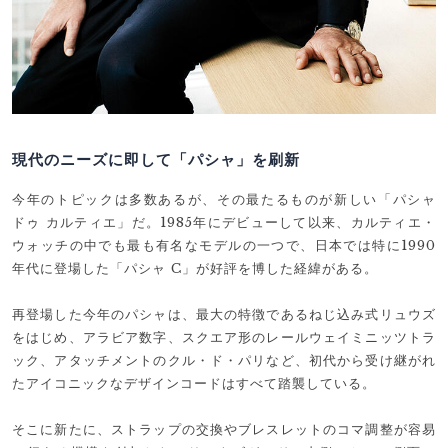
現代のニーズに即して「パシャ」を刷新
今年のトピックは多数あるが、その最たるものが新しい「パシャ
ドゥ カルティエ」だ。1985年にデビューして以来、カルティエ・
ウォッチの中でも最も有名なモデルの一つで、日本では特に1990
年代に登場した「パシャ C」が好評を博した経緯がある。
再登場した今年のパシャは、最大の特徴であるねじ込み式リュウズ
をはじめ、アラビア数字、スクエア形のレールウェイミニッツトラ
ック、アタッチメントのクル・ド・パリなど、初代から受け継がれ
たアイコニックなデザインコードはすべて踏襲している。
そこに新たに、ストラップの交換やブレスレットのコマ調整が容易