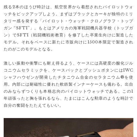
残る2本のほうび時計は、航空世界から着想されたパイロットウォ
ッチをピックアップしよう。まずはブラックとカーキが独特のミリ
タリー感を発する「パイロット・ウォッチ・クロノグラフ・トップ
ガン “SFTI”」。もとはアメリカの海軍戦闘機兵器学校（トップガ
ン）でSFTI（戦闘機戦術教育）を修了した卒業生向けに製造した
モデル。それをベースに新たに市販向けに1500本限定で製造され
たのがこのモデルとなる。
激しい振動や衝撃にも耐え得るよう、ケースには高硬度の酸化ジル
コニウムセラミックを、ケースバックとプッシュボタンにはIWC
シャフハウゼンが開発したチタニウム合金のセラタニウム®を使
用。内部には耐磁性に優れた軟鉄製インナーケースも備わる。出自
のみならずつくりも本格志向のパイロットウォッチである。この1
年頑張ったと胸を張れるなら、たまにはこんな勲章のような時計で
自分の奮闘をたたえてもいい。