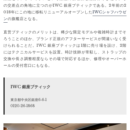
の交差点の角地に立つのがIWC 銀座ブティックである。2年前の2
018年にこの地に移転リニューアルオープンした
IWCシャフハウゼ
ン
の旗艦店となる。
直営ブティックのメリットは、稀少な限定モデルや複雑時計までそ
ろうことのほか、ブランド正規のアフターサービスが間違いなく受
けられることだ。IWC 銀座ブティックは1階に売り場を設け、2階
にはテクニカルサービスを設置。時計技師が常駐し、ストラップの
交換や長さ調整程度ならその場で対応するほか、修理やオーバーホ
ールの受付窓口にもなる。
IWC 銀座ブティック
東京都中央区銀座6‐6‐1
0120‐26‐1868