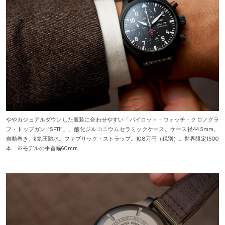
ややカジュアルダウンした服装に合わせやすい「パイロット・ウォッチ・クロノグラ
フ・トップガン “SFTI”」。酸化ジルコニウムセラミックケース。ケース径44.5mm。
自動巻き。6気圧防水。ファブリック・ストラップ。108万円（税別）。世界限定1500
本 ※モデルの手首幅60mm