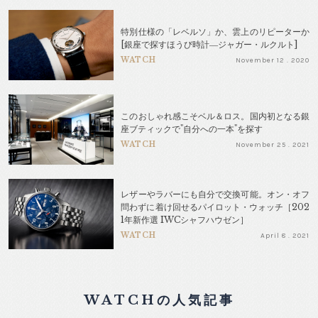
特別仕様の「レベルソ」か、雲上のリピーターか
[銀座で探すほうび時計―ジャガー・ルクルト]
WATCH
November 12 . 2020
このおしゃれ感こそベル＆ロス。国内初となる銀
座ブティックで"自分への一本"を探す
WATCH
November 25 . 2021
レザーやラバーにも自分で交換可能。オン・オフ
問わずに着け回せるパイロット・ウォッチ［202
1年新作選 IWCシャフハウゼン］
WATCH
April 8 . 2021
WATCHの人気記事