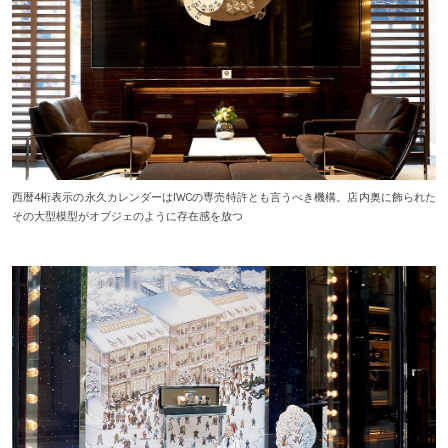
西暦4桁表示の永久カレンダーはIWCの専売特許とも言うべき機構。店内奥に飾られた
その大型模型がオブジェのように存在感を放つ