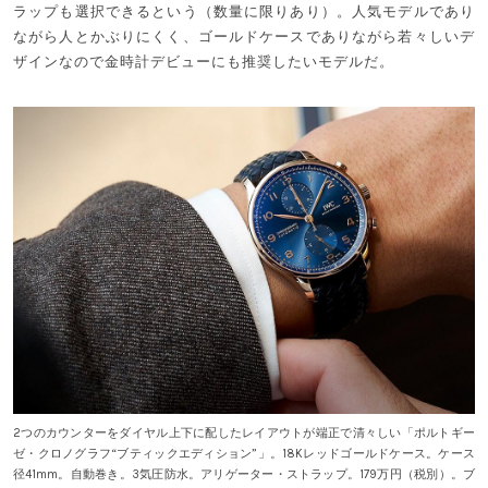
ラップも選択できるという（数量に限りあり）。人気モデルであり
ながら人とかぶりにくく、ゴールドケースでありながら若々しいデ
ザインなので金時計デビューにも推奨したいモデルだ。
2つのカウンターをダイヤル上下に配したレイアウトが端正で清々しい「ポルトギー
ゼ・クロノグラフ“ブティックエディション”」。18Kレッドゴールドケース。ケース
径41mm。自動巻き。3気圧防水。アリゲーター・ストラップ。179万円（税別）。ブ