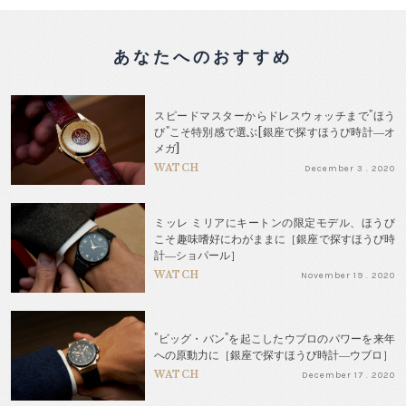
あなたへのおすすめ
スピードマスターからドレスウォッチまで"ほう
び"こそ特別感で選ぶ[銀座で探すほうび時計―オ
メガ]
WATCH
December 3 . 2020
ミッレ ミリアにキートンの限定モデル、ほうび
こそ趣味嗜好にわがままに［銀座で探すほうび時
計―ショパール］
WATCH
November 19 . 2020
"ビッグ・バン"を起こしたウブロのパワーを来年
への原動力に［銀座で探すほうび時計―ウブロ］
WATCH
December 17 . 2020