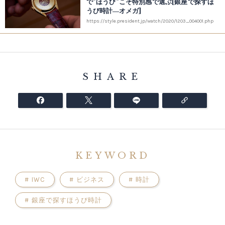
で"ほうび"こそ特別感で選ぶ[銀座で探すほ
うび時計―オメガ]
https://style.president.jp/watch/2020/1203_004001.php
SHARE
KEYWORD
#
IWC
#
ビジネス
#
時計
#
銀座で探すほうび時計