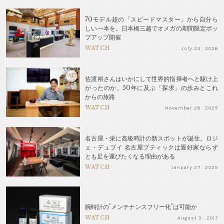
70モデル超の「スピードマスター」から自分ら
しい一本を。日本橋三越でオメガの期間限定ポッ
プアップ開催
WATCH
July 24 . 2026
AD
佐渡裕さんはいかにして世界的指揮者へと駆け上
がったのか。50年に及ぶ「探求」の歩みとこれ
からの旅路
WATCH
November 28 . 2025
名古屋・栄に高級時計の新スポットが誕生。ロジ
ェ・デュブイ 名古屋ブティックは愛好家ならず
とも足を運びたくなる理由がある
WATCH
January 27 . 2025
腕時計の"メンテナンスフリー化"は可能か
WATCH
August 3 . 2017