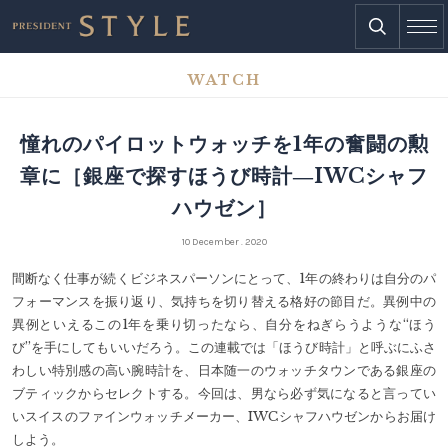
WATCH
憧れのパイロットウォッチを1年の奮闘の勲
章に［銀座で探すほうび時計―IWCシャフ
ハウゼン］
10 December . 2020
間断なく仕事が続くビジネスパーソンにとって、1年の終わりは自分のパ
フォーマンスを振り返り、気持ちを切り替える格好の節目だ。異例中の
異例といえるこの1年を乗り切ったなら、自分をねぎらうような“ほう
び”を手にしてもいいだろう。この連載では「ほうび時計」と呼ぶにふさ
わしい特別感の高い腕時計を、日本随一のウォッチタウンである銀座の
ブティックからセレクトする。今回は、男なら必ず気になると言ってい
いスイスのファインウォッチメーカー、IWCシャフハウゼンからお届け
しよう。