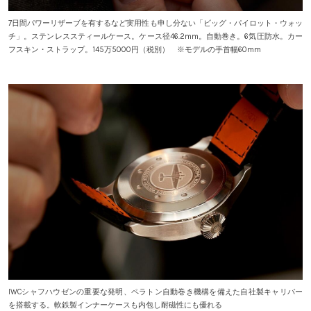
7日間パワーリザーブを有するなど実用性も申し分ない「ビッグ・パイロット・ウォッ
チ」。ステンレススティールケース。ケース径46.2mm。自動巻き。6気圧防水。カー
フスキン・ストラップ。145万5000円（税別） ※モデルの手首幅60mm
IWCシャフハウゼンの重要な発明、ペラトン自動巻き機構を備えた自社製キャリバー
を搭載する。軟鉄製インナーケースも内包し耐磁性にも優れる