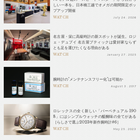
しい一本を。日本橋三越でオメガの期間限定ポッ
プアップ開催
WATCH
July 24 . 2026
名古屋・栄に高級時計の新スポットが誕生。ロジ
ェ・デュブイ 名古屋ブティックは愛好家ならず
とも足を運びたくなる理由がある
WATCH
January 27 . 2025
腕時計の"メンテナンスフリー化"は可能か
WATCH
August 3 . 2017
ロレックスの全く新しい「パーペチュアル 190
8」にはシンプルウォッチの醍醐味の全てがある
［らしさで選ぶ2023年新作腕時計#6］
WATCH
May 25 . 2023