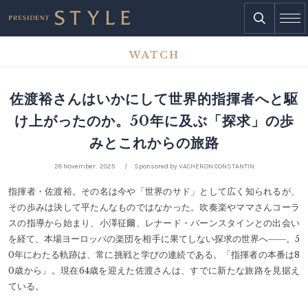
WATCH
佐渡裕さんはいかにして世界的指揮者へと駆
け上がったのか。50年に及ぶ「探求」の歩
みとこれからの旅路
28 November . 2025
Sponsored by VACHERON CONSTANTIN
指揮者・佐渡裕。その名は今や「世界のサド」として広く知られるが、
その歩みは決して平たんなものではなかった。吹奏楽やママさんコーラ
スの指導から始まり、小澤征爾、レナード・バーンスタインとの出会い
を経て、本場ヨーロッパの楽団を相手に果てしない探求の世界へ――。5
0年にわたる軌跡は、常に挑戦と学びの連続である。「指揮者の本番は8
0歳から」。現在64歳を迎えた佐渡さんは、すでに新たな旅路を見据え
ている。