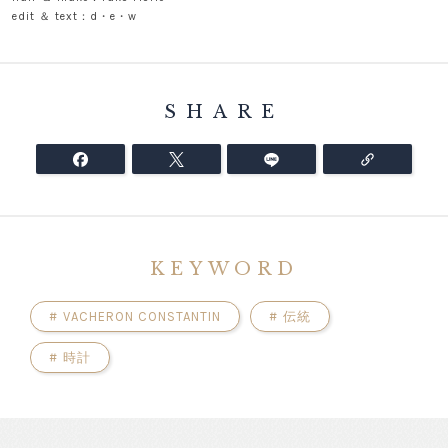
edit ＆ text：d・e・w
SHARE
KEYWORD
#
VACHERON CONSTANTIN
#
伝統
#
時計