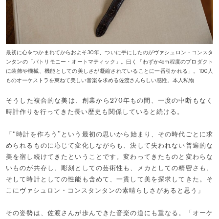
最初に心をつかまれてからおよそ30年、ついに手にしたのがヴァシュロン・コンスタ
ンタンの「パトリモニー・オートマティック」。曰く「わずか4cm程度のプロダクト
に装飾や機械、機能としての美しさが凝縮されていることに一番引かれる」。100人
ものオーケストラを束ねて美しい音楽を求める佐渡さんらしい感性。本人私物
そうした複合的な美は、創業から270年もの間、一度の中断もなく
時計作りを行ってきた長い歴史も関係していると続ける。
「“時計を作ろう”という最初の思いから始まり、その時代ごとに求
められるものに応じて変化しながらも、決して失われない普遍的な
美を宿し続けてきたということです。変わってきたものと変わらな
いものが共存し、彫刻としての芸術性も、メカとしての精密さも、
そして時計としての性能も含めて、一貫して美を探求してきた。そ
こにヴァシュロン・コンスタンタンの素晴らしさがあると思う」
その姿勢は、佐渡さんが歩んできた音楽の道にも重なる。「オーケ