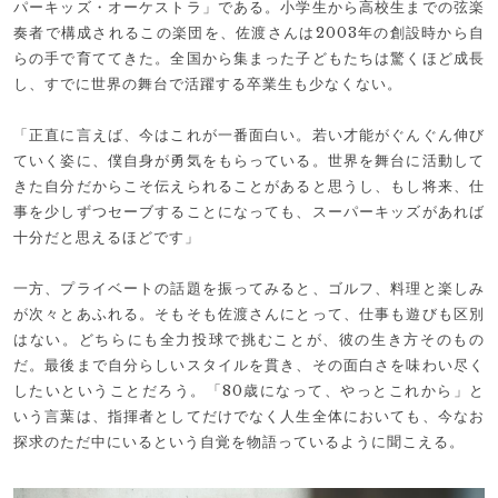
パーキッズ・オーケストラ」である。小学生から高校生までの弦楽
奏者で構成されるこの楽団を、佐渡さんは2003年の創設時から自
らの手で育ててきた。全国から集まった子どもたちは驚くほど成長
し、すでに世界の舞台で活躍する卒業生も少なくない。
「正直に言えば、今はこれが一番面白い。若い才能がぐんぐん伸び
ていく姿に、僕自身が勇気をもらっている。世界を舞台に活動して
きた自分だからこそ伝えられることがあると思うし、もし将来、仕
事を少しずつセーブすることになっても、スーパーキッズがあれば
十分だと思えるほどです」
一方、プライベートの話題を振ってみると、ゴルフ、料理と楽しみ
が次々とあふれる。そもそも佐渡さんにとって、仕事も遊びも区別
はない。どちらにも全力投球で挑むことが、彼の生き方そのもの
だ。最後まで自分らしいスタイルを貫き、その面白さを味わい尽く
したいということだろう。「80歳になって、やっとこれから」と
いう言葉は、指揮者としてだけでなく人生全体においても、今なお
探求のただ中にいるという自覚を物語っているように聞こえる。