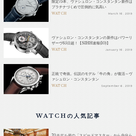
限定75本、ヴァシュロン・コンスタンタン新作は
プラチナづくめで圧倒的に気高い
WATCH
March 18 . 2019
ヴァシュロン・コンスタンタンの新作はパワーリ
ザーヴ65日超！【SIHH速報(10)】
WATCH
January 18 . 2019
正統で奇抜。伝説のモデル「牛の角」が復活～ヴ
ァシュロン・コンスタンタン
WATCH
September 6 . 2019
WATCHの人気記事
70モデル超の「スピードマスター」から自分ら