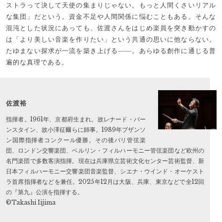
ストラって決して天使の集まりじゃない。もっと人間くさいリアル
な集団」だという。資金不足や人間関係に悩むこともある。そんな
混沌とした状況にあっても、佐渡さんをはじめ楽員を突き動かすの
は「より美しい音楽を作りたい」という共通の思いに他ならない。
たゆまない探求が一流を築き上げる――。あらゆる創作に通じる普
遍的な真理である。
佐渡裕
指揮者。1961年、京都府生まれ。故レナード・バー
ンスタイン、故小澤征爾らに師事。1989年ブザンソ
ン国際指揮者コンクール優勝。その後パリ管弦楽
団、ロンドン交響楽団、ベルリン・フィルハーモニー管弦楽団など欧州の
名門楽団で多数客演指揮。現在は兵庫県立芸術文化センター芸術監督、新
日本フィルハーモニー交響楽団音楽監督、シエナ・ウインド・オーケスト
ラ首席指揮者などを兼任。2025年12月は大阪、兵庫、東京などで全12回
の『第九』公演を指揮する。
©Takashi Iijima