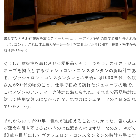
書斎でひときわ存在感を放つスピーカーは、オーディオ好きの間で名機と評される
「パラゴン」。これは木工職人が一台一台丁寧に仕上げた年代物で、長野・松本から
取り寄せたそう
そうした嗜好性を感じさせる愛用品がもう一つある。スイス・ジュ
ネーブを拠点とするヴァシュロン・コンスタンタンの腕時計であ
る。ヴァシュロン・コンスタンタンとの出合いは1990年代、佐渡
さんが30代の頃のこと。仕事で初めて訪れたジュネーブの地で、
このメゾンのアンティーク時計に魅せられた。それまで高級時計に
対して特別な興味はなかったが、気づけばジュネーブの本店を訪れ
ていたという。
それからおよそ30年、憧れが途絶えることはなかった。強い思い
が運命を引き寄せるというのは佐渡さんのセオリーなのか、やがて
60歳を目前にしてヴァシュロン・コンスタンタンの時計を手にす