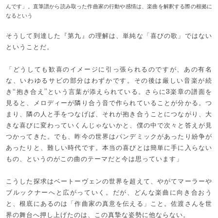
んです」。直筆譜から読み取った作曲家の行動や感情は、楽曲を解釈する際の根拠に
なるという
そうして到達した『第九』の理解は、単純な「喜びの歌」ではない
ということだ。
「どうしても歓喜のイメージに引っ張られるのですが、あの有名
な、いわゆるサビの部分はわずかです。その後は厳しい音楽が続
き“抱き合え”という言葉が添えられている。さらに3楽章の譜面を
見ると、メロディーが隣り合う音で作られていることが分かる。つ
まり、隣の人と手をつなげば、それが抱き合うことにつながり、大
きな喜びに変わっていくんじゃないかと、僕の中で次々と答えが見
つかってきた。でも、昨今の世界はパンデミックがあったり紛争が
あったりと、難しい時代です。本当の喜びとは簡単に手に入らない
もの、というのがこの曲のテーマだと今は思っています」
こうした探求はベートーヴェンの世界を超えて、やがてマーラーや
ブルックナーへと広がっていく。だが、どんな楽曲に向き合おう
と、根底にあるのは「作曲家の真意を伝える」こと。佐渡さんを世
界の舞台へ押し上げたのは、この真摯な姿勢に他ならない。