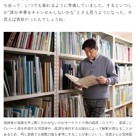
ち会って、いつでも振れるように準備していました。するといつし
か“誰か本番をキャンセルしないかな”とさえ思うようになった。今
思えば貪欲だったんでしょうね」
指揮者が楽曲を学ぶ際に欠かせないのがオーケストラ用の総譜（スコア）。楽器ごと
のパート譜を作成する写譜屋や、楽譜を発行する出版社によって解釈が異なることが
あるため、同じ楽曲でも複数の版を参考にすることが多いという。佐渡さんが芸術監