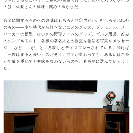
のは、佐渡さんの興味・関心の豊かさだ。
音楽に関するものへの興味はもちろん想定内だが、むしろそれ以外
のもの――少年時代から好きなアニメのグッズ、プラモデル、スー
パーカーの模型、ひいきの野球チームのグッズ、ゴルフ用品、好み
のシングルモルト、各界の著名人との親交を物語る写真やメッセー
ジ……など――が、ところ狭しとディスプレーされている。聞けば
「一度はまると長い」のだそう。世間が変わっても、あるいは自身
が年齢を重ねても興味を失わないものを、直感的に選んでいるよう
だ。