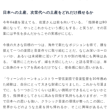
日本への土産、次世代への土産をどれだけ残せるか
今年64歳を迎えても、佐渡さんは前を向いている。「指揮者は80
歳になって、やっとこれからという感じもする」と笑うが、その言
葉には半生を歩んだからこその実感がにじむ。
今後の大きな目標の一つは、海外で新たなポジションを得て、腰を
据えて一つの楽団と音楽作りに取り組むことだ。なじみ深いヨーロ
ッパか、あるいは未経験に近いアメリカや別の地域にも興味はあ
る。「場所にこだわらず、縁を大切にしたい」と語る背景には、単
に自身のキャリアを高めるだけでなく、使命感に似た思いがある。
「ウィーンのトーンキュンストラー管弦楽団で音楽監督を10年務め
た経験は、自分にとって大きな財産になりました。これから引退ま
でに、もう一つか二つくらいは新しい挑戦ができるんじゃないかと
思う。指揮者としてさらに高みを目指す気持ちもありますが、一方
で日本への思いも強い。クラシック音楽の環境が整ったこの国に、
世界からどのような土産を持ち帰れるか、そこに興味があるんで