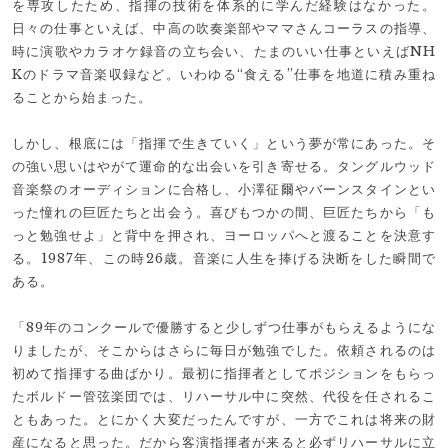
を専攻したため、指揮の技術を体系的に学んだ経験はなかった。
日々の仕事といえば、中高の吹奏楽部やママさんコーラスの指導、
時に演歌やカラオケ録音の立ち会い、たまのいい仕事といえばNH
Kのドラマ音楽収録など。いわゆる“食える”仕事を地道に積み重ね
ることから始まった。
しかし、根底には「指揮で生きていく」という夢が常にあった。そ
の強い思いはやがて運命的な出会いを引き寄せる。タングルウッド
音楽祭のオーディションに合格し、小澤征爾やバーンスタインとい
った憧れの巨匠たちと出会う。喜びもつかの間、巨匠たちから「も
っと勉強せよ」と背中を押され、ヨーロッパへと渡ることを決意す
る。1987年、この時26歳。音楽に人生を捧げる決断をした瞬間で
ある。
「89年のコンクールで優勝すると少しずつ仕事がもらえるようにな
りましたが、そこからはさらに毎日が勉強でした。依頼されるのは
初めて指揮する曲ばかり。最初に指揮者としてポジションをもらっ
たボルドー管弦楽団では、リハーサル中に突然、代役を任されるこ
ともあった。とにかく大変だったんですが、一方でこれは将来の財
産になると思った。だから客演指揮者が来ると必ずリハーサルに立