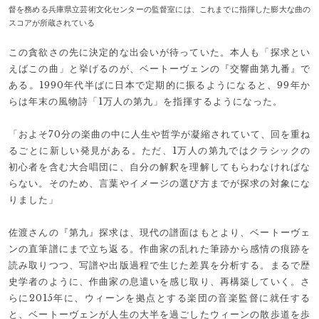
督を務める兵庫県立芸術文化センターの監督室には、これまでに指揮した膨大な曲の
スコアが所蔵されている
この貪欲さの先に決定的な出会いが待っていた。本人も「探求とい
えばこの曲」と挙げるのが、ベートーヴェンの『交響曲第九番』で
ある。1990年代半ばに日本で定期的に振るようになると、99年か
らは年末の風物詩「1万人の第九」を指揮するようになった。
「およそ70分の楽曲の中に人生や哲学が凝縮されていて、回を重ね
るごとに新しい発見がある。ただ、1万人の第九ではクラシックの
初心者を含む大合唱団に、自分の解釈を理解してもらわなければな
らない。そのため、言葉やイメージの選び方までが探求の対象にな
りました」
佐渡さんの『第九』探求は、現代の譜面はもとより、ベートーヴェ
ンの直筆譜にまで立ち返る。作曲家の乱れた筆跡から感情の痕跡を
読み取りつつ、写譜や出版過程で生じた差異を分析する。まるで歴
史学者のように、作曲家の息遣いを感じ取り、再構築していく。さ
らに2015年に、ウィーンを拠点とする楽団の音楽監督に就任する
と、ベートーヴェンが人生の大半を過ごしたウィーンの散歩道を歩