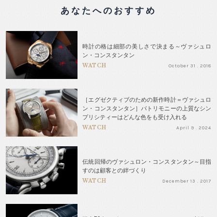
あなたへのおすすめ
時計の格は細部の美しさで決まる～ヴァシュロ
ン・コンスタンタン
WATCH
October 31 . 2018
［エグゼクティブのための新作時計＝ヴァシュロ
ン・コンスタンタン］パトリモニーの上質なシン
プリシティーはどんな色をも受け入れる
WATCH
April 9 . 2024
伝統回帰のヴァシュロン・コンスタンタン～目指
すのは顧客との絆づくり
WATCH
December 13 . 2017