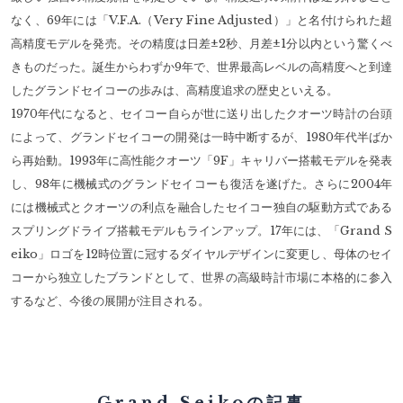
なく、69年には「V.F.A.（Very Fine Adjusted）」と名付けられた超
高精度モデルを発売。その精度は日差±2秒、月差±1分以内という驚くべ
きものだった。誕生からわずか9年で、世界最高レベルの高精度へと到達
したグランドセイコーの歩みは、高精度追求の歴史といえる。
1970年代になると、セイコー自らが世に送り出したクオーツ時計の台頭
によって、グランドセイコーの開発は一時中断するが、1980年代半ばか
ら再始動。1993年に高性能クオーツ「9F」キャリバー搭載モデルを発表
し、98年に機械式のグランドセイコーも復活を遂げた。さらに2004年
には機械式とクオーツの利点を融合したセイコー独自の駆動方式である
スプリングドライブ搭載モデルもラインアップ。17年には、「Grand S
eiko」ロゴを12時位置に冠するダイヤルデザインに変更し、母体のセイ
コーから独立したブランドとして、世界の高級時計市場に本格的に参入
するなど、今後の展開が注目される。