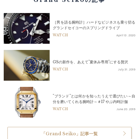
Grand Seikoの記事
［男を語る腕時計］ハードなビジネスも乗り切る
グランドセイコーのスプリングドライブ
WATCH
April 13 . 2020
GSの新作を、あえて"夏休み専用"にする贅沢
WATCH
July 31 . 2019
"ブランド"とは何かを知ったうえで選びたい～自
分を磨いてくれる腕時計～＃17 やぶ内時計舗
WATCH
June 20 . 2019
「Grand Seiko」記事一覧