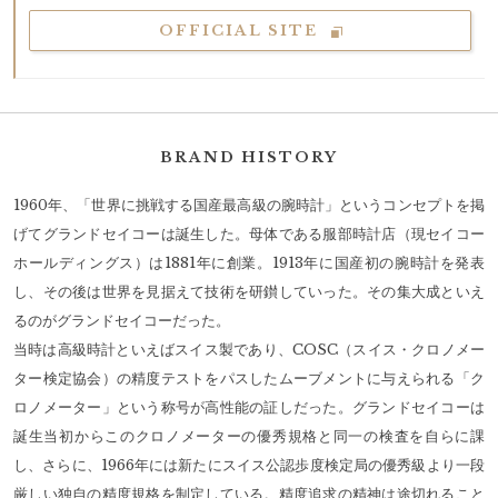
OFFICIAL SITE
BRAND HISTORY
1960年、「世界に挑戦する国産最高級の腕時計」というコンセプトを掲
げてグランドセイコーは誕生した。母体である服部時計店（現セイコー
ホールディングス）は1881年に創業。1913年に国産初の腕時計を発表
し、その後は世界を見据えて技術を研鑚していった。その集大成といえ
るのがグランドセイコーだった。
当時は高級時計といえばスイス製であり、COSC（スイス・クロノメー
ター検定協会）の精度テストをパスしたムーブメントに与えられる「ク
ロノメーター」という称号が高性能の証しだった。グランドセイコーは
誕生当初からこのクロノメーターの優秀規格と同一の検査を自らに課
し、さらに、1966年には新たにスイス公認歩度検定局の優秀級より一段
厳しい独自の精度規格を制定している。精度追求の精神は途切れること