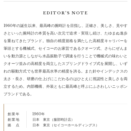
EDITOR'S NOTE
1960年の誕生以来、最高峰の腕時計を目指し、正確さ、美しさ、見やす
さといった腕時計の本質を高い次元で追求・実現し続け、たゆまぬ進歩
を重ねてきたブランド。独自の精度規格を満たした高精度キャリバーを
筆頭とする機械式、セイコーのお家芸であるクオーツ式、さらにぜんま
いを動力源としながら水晶振動子で調速を行うことで機械式の味わいと
クオーツ並みの高精度を両立したスプリングドライブ式を展開し、いず
れの駆動方式でも世界最高水準の精度を誇る。また針やインデックスの
太さ・長さ、研磨の仕上げにこだわるのはひとえに視認性と美しさを両
立するため。内部機構、外装ともに最高峰と呼ぶにふさわしいニッポン
ブランドである。
創業年
1960年
創業地
日本 東京（服部時計店）
拠点
日本 東京（セイコーホールディングス）