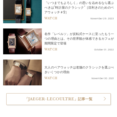
「いつまでもよろしく」の思いを込めるなら選ぶ
べきは"時計屋のクラシック"［目利きのためのペ
アウォッチ＃2］
WATCH
November 29 . 2023
名作「レベルソ」が反転式ケースに至ったもう一
つの理由とは。その世界観が体感できるカフェが
期間限定で登場
WATCH
October 31 . 2022
大人のペアウォッチは老舗のクラシックを選ぶべ
きいくつかの理由
WATCH
November 30 . 2021
「JAEGER-LECOULTRE」記事一覧