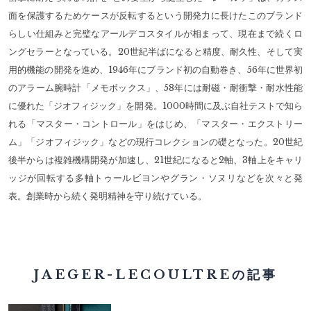
面を保護するためケースが反転するという開発力に長けたこのブランド
らしい仕組みと完璧なアールデコスタイルが相まって、現在まで続くロ
ングセラーとなっている。20世紀半ばになると精度、耐久性、そして実
用的機能の開発を進め、1946年にブランド初の自動巻き、56年に世界初
のアラーム腕時計「メモボックス」、58年には耐磁・耐衝撃・耐水性能
に優れた「ジオフィジック」を開発。1000時間に及ぶ自社テストで知ら
れる「マスター・コントロール」をはじめ、「マスター・エクストリー
ム」「ジオフィジック」などの現行コレクションの礎となった。20世紀
後半からは複雑機構開発が加速し、21世紀になると2軸、3軸上をキャリ
ッジが回転する多軸トゥールビヨンやグラン・ソヌリなどを次々と発
表。創業時から続く発明精神を守り続けている。
JAEGER-LECOULTREの記事