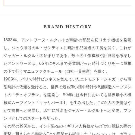
BRAND HISTORY
1833年、アントワーヌ・ルクルトが時計の部品を切り出す機械を発明
し、ジュウ渓谷のル・サンティエに時計部品製造の工房を開く。これが
ジャガー・ルクルトの始まりである。数々の工作機械や計測器を考案し
たアントワーヌは、66年にそれまで分業制だった時計づくりを一つ屋根
の下で行うマニュファクチュール（自社一貫生産）を敷く。
1903年、パリで時計ビジネスを営んでいたエドモンド・ジャガーから薄
型時計の依頼を受けると、世界で最も薄い懐中時計や2層構造ムーブメン
トの「デュオプラン」を開発し、29年には今日においても世界最小の機
械式ムーブメント「キャリバー101」を生み出した。この2人の友情はや
がて提携へと発展し、37年に社名をジャガー・ルクルトへと変更。ブラ
ンドとしてのスタートを切った。
その間の1931年に、インド駐在のイギリス人将校からの“ポロ競技の際の
衝撃に耐えられる時計を”との要望から誕生した「レベルソ」は、ガラス