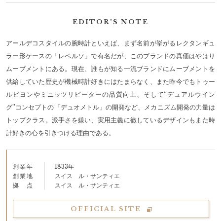
EDITOR'S NOTE
アールデコスタイルの腕時計といえば、まず名前が挙がるレクタンギュ
ラー形ケースの「レベルソ」で有名だが、このブランドの真価はやはり
ムーブメントにある。現在、誰もが知る一流ブランドにムーブメントを
供給していた歴史が機械時計好きにはたまらなく、また昨今でもトゥー
ルビヨンやミニッツリピーターの品質向上、そして“デュアルウイン
グ”コンセプトの「デュオメトル」の開発など、メカニズム開発の力量は
トップクラス。派手さを嫌い、実用主義に徹しているデザインもまた時
計好きの心を引きつける理由である。
創業年
1833年
創業地
スイス ル・サンティエ
拠点
スイス ル・サンティエ
OFFICIAL SITE