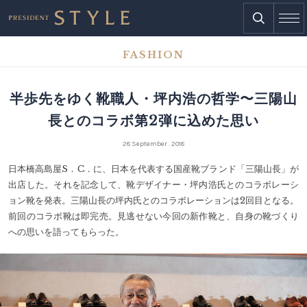
FASHION
半歩先をゆく靴職人・坪内浩の哲学〜三陽山
長とのコラボ第2弾に込めた思い
28 September . 2018
日本橋高島屋S．C．に、日本を代表する国産靴ブランド「三陽山長」が
出店した。それを記念して、靴デザイナー・坪内浩氏とのコラボレーシ
ョン靴を発表。三陽山長の坪内氏とのコラボレーションは2回目となる。
前回のコラボ靴は即完売。見逃せない今回の新作靴と、自身の靴づくり
への思いを語ってもらった。