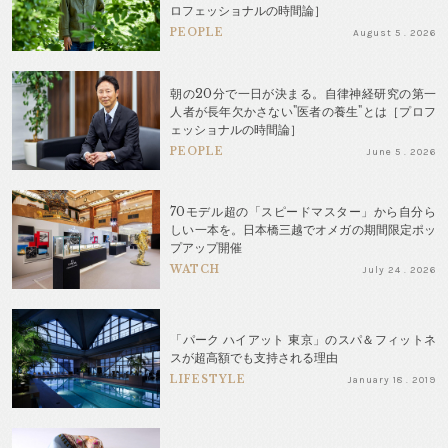
ロフェッショナルの時間論］
PEOPLE
August 5 . 2026
朝の20分で一日が決まる。自律神経研究の第一
人者が長年欠かさない"医者の養生"とは［プロフ
ェッショナルの時間論］
PEOPLE
June 5 . 2026
70モデル超の「スピードマスター」から自分ら
しい一本を。日本橋三越でオメガの期間限定ポッ
プアップ開催
WATCH
July 24 . 2026
「パーク ハイアット 東京」のスパ＆フィットネ
スが超高額でも支持される理由
LIFESTYLE
January 18 . 2019