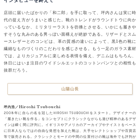
インタビューを終えて
店頭に届いたばかりの「和二郎」を手に取って、坪内さんは実に時
代の捉え方がうまいと感じた。靴のトレンドがラウンドトウに向か
っているなか、ミリタリーラストを彷彿とさせる、いかにも履きや
すそうな丸みのある男っぽい面構えが絶妙である。リザードとスム
ースレザーとのコンビは、革の質感の違いによって、黒1色の靴に
繊細なものづくりのこだわりを感じさせる。もう一足のガラス素材
では、よりカジュアルに楽しめる表情を備え、デニムはもちろん、
休日にはいま注目のワイドシルエットのコットンパンツとの相性も
抜群だろう。
山陽山長
坪内浩／Hiroshi Tsubouchi
2008年に自らの名を冠したHIROSHI TSUBOUCHIをスタート。デザイナーの
「履きたい靴を作る」をコンセプトにクラシックながらも遊び精神のあるデザ
インは瞬く間に評判に。イギリスやアメリカのアーカイブやテイストをベース
に日本人ならではの自由な発想を加えた靴は、大手セレクトショップや百貨店
等で販売される。クラシックとモードの中間の位置付けの靴は海外でも評判が