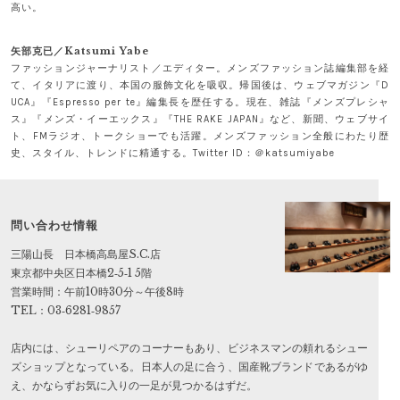
高い。
矢部克已／Katsumi Yabe
ファッションジャーナリスト／エディター。メンズファッション誌編集部を経
て、イタリアに渡り、本国の服飾文化を吸収。帰国後は、ウェブマガジン『D
UCA』『Espresso per te』編集長を歴任する。現在、雑誌『メンズプレシャ
ス』『メンズ・イーエックス』『THE RAKE JAPAN』など、新聞、ウェブサイ
ト、FMラジオ、トークショーでも活躍。メンズファッション全般にわたり歴
史、スタイル、トレンドに精通する。Twitter ID：＠katsumiyabe
問い合わせ情報
三陽山長 日本橋高島屋S.C.店
東京都中央区日本橋2‐5‐1 5階
営業時間：午前10時30分～午後8時
TEL：03‐6281‐9857
店内には、シューリペアのコーナーもあり、ビジネスマンの頼れるシュー
ズショップとなっている。日本人の足に合う、国産靴ブランドであるがゆ
え、かならずお気に入りの一足が見つかるはずだ。