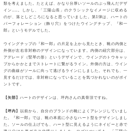
類を考えました。たとえば、かなり分厚いソールのぶっ飛んだデザ
イン……。しかし、「三陽山長」のクラシックなイメージに収める
のが、落としどころになると思っていました。第1弾は、ハートの
パーフォレーション（飾り穴）をつけたウイングチップ、『和一
郎』というモデルでした。
ウイングチップの『和一郎』の片足を上から見たとき、靴の内側と
外側が左右非対称のデザインになっています。内側の紐穴部分は、
アデレード（竪琴の形）というデザインで、ウイングのトウキャッ
プからかかとまでストレートに繋がるライン。外側の方は、ウイン
グの曲線がソールに向って逃げるラインにしました。それでも、一
見するだけでは、非対称になっていることを気づかれないのがポイ
ントです。
【矢部】
ハートのデザインは、坪内さんの真骨頂ですね。
【坪内】
以前から、自分のブランドの靴によくアレンジしていまし
た。『和一郎』では、靴の本底に小さなハート型をデザインしまし
た。ソールの仕上げでも、ハート型に見えるようにネイビーと赤で