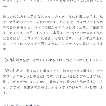
が基本です。スーツの色にソックスの色を合わせれば問題ありませ
ん。
難しいのはカジュアルなスタイルのとき、なにを選ぶかです。私
は、派手めのソックスを合わせます。たとえば、ヴィヴィッドな色
彩の赤や黄色など、パンツの裾からチラッと見えた時、印象的で
す。あるいは、水玉（ドット）。水玉は、一つひとつが大きくなれ
ばなるほど、カジュアルな度合いが増します。小さい水玉であれ
ば、ドットのネクタイと同じように、フォーマルな装いになりま
す。
【矢部】
靴磨きは、どのくらい磨き上げるのがいいのでしょうか？
【坪内】
私は、実はあまり磨きません。簡単なブラシ掛けと、ビー
ズワックスをサッと塗るだけです。汚れた場合はケアをしますが、
決してピカピカにはしません。鏡のように磨ないと気が済まない方
もいますが、靴磨きの加減は、人それぞれの好みでいいと思いま
す。