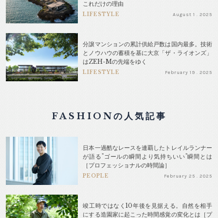
これだけの理由
LIFESTYLE
August 1 . 2025
分譲マンションの累計供給戸数は国内最多。技術
とノウハウの蓄積を基に大京「ザ・ライオンズ」
はZEH-Mの先端をゆく
LIFESTYLE
February 19 . 2025
FASHIONの人気記事
日本一過酷なレースを連覇したトレイルランナー
が語る"ゴールの瞬間より気持ちいい"瞬間とは
［プロフェッショナルの時間論］
PEOPLE
February 25 . 2025
竣工時ではなく10年後を見据える。自然を相手
にする造園家に起こった時間感覚の変化とは［プ