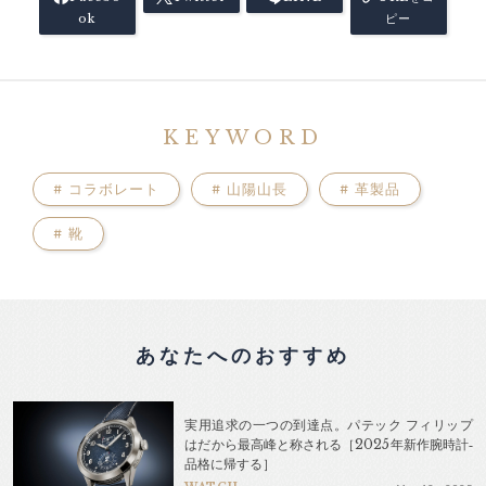
ok
ピー
KEYWORD
#
コラボレート
#
山陽山長
#
革製品
#
靴
あなたへのおすすめ
実用追求の一つの到達点。パテック フィリップ
はだから最高峰と称される［2025年新作腕時計‐
品格に帰する］