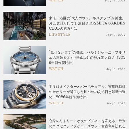
WATCH
May 12 . 2025
東京・港区に"大人のウェルネスクラブ"が誕生。
月会費11万円でも注目されるMITA GARDEN
CLUBの魅力とは
LIFESTYLE
July 7 . 2026
"見せない美学"の発露。パルミジャーニ・フルリ
エの本領を示す同軸に5針の離れ業クロノ［202
6年新作腕時計］
WATCH
May 15 . 2026
主役はオイスターとパーペチュアル。実用腕時計
のセオリーが誕生した1931年のある日と最新の進
化［2026年新作腕時計］
WATCH
May 1 . 2026
心身のリトリートが次のビジネスを変える。欧米
のエグゼクティブがローズウッド宮古島を訪れる