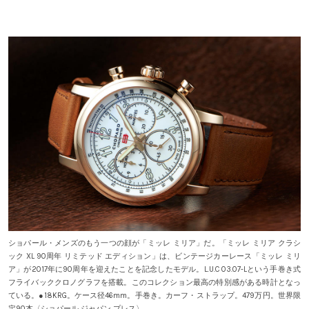
ショパール・メンズのもう一つの顔が「ミッレ ミリア」だ。「ミッレ ミリア クラシ
ック XL 90周年 リミテッド エディション」は、ビンテージカーレース「ミッレ ミリ
ア」が2017年に90周年を迎えたことを記念したモデル。L.U.C 03.07-Lという手巻き式
フライバッククロノグラフを搭載。このコレクション最高の特別感がある時計となっ
ている。●18KRG。ケース径46mm。手巻き。カーフ・ストラップ。479万円。世界限
定90本〈ショパール ジャパン プレス〉