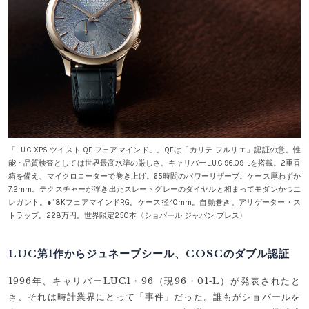
「L.U.C XPS ツイスト QF フェアマインド」。QFは「カリテ フルリエ」認証の意。性
能・品質検査としては世界最高水準の厳しさ。キャリバーL.U.C 96.09-Lを搭載。2重香
箱を備え、マイクロローターで巻き上げ。65時間のパワーリザーブ。ケース厚わずか
7.2mm。テクスチャーが浮き出たスレートグレーのダイヤルと相まってモダンかつエ
レガント。●18KフェアマインドRG。ケース径40mm。自動巻き。アリゲーター・ス
トラップ。228万円。世界限定250本〈ショパール ジャパン プレス〉
LUC第1作からジュネーブシール、COSCのダブル認証
1996年、キャリバーLUC1・96（現96・01‐L）が発表されたと
き、それは時計業界にとって「事件」だった。誰もがショパールを