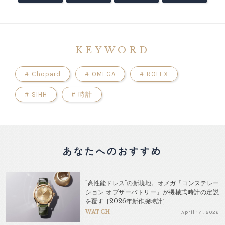
KEYWORD
#
Chopard
#
OMEGA
#
ROLEX
#
SIHH
#
時計
あなたへのおすすめ
"高性能ドレス"の新境地。オメガ「コンステレー
ション オブザーバトリー」が機械式時計の定説
を覆す［2026年新作腕時計］
WATCH
April 17 . 2026