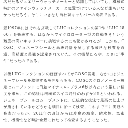
名だたるジュエリーウォッチメーカーと認識してはいても、機械式
時計のファインウォッチメーカーと位置づけている人など誰もいな
かっただろう。そこにいきなり自社製キャリバーの発表である。
翌1997年にはそれを搭載してLUCコレクションの第1作「LUC 18
60」を発表する。はなからマイクロローター型の自動巻きという
難度の高いキャリバーに挑戦するのにも驚かされるが、しかも、C
OSC、ジュネーブシールと高級時計を証しする厳格な検査を通
過、高精度と美観を認定されていた。その衝撃たるや、まさに“事
件”だったのである。
以後LUCコレクションのほぼすべてがCOSC認定、なかにはジュ
ネーブシールを取得するモデルもある。COSCのクロノメーター検
定はムーブメントに日差マイナス4～プラス6秒以内という厳しい精
度を求め、この認証は機械式スイス時計のわずか3％といわれる。
ジュネーブシールはムーブメントに、伝統的な技法で最高の仕上げ
が施されているかどうかを細目に沿って検査。これまで主に美観の
審査だったが、2011年の改訂からは歩度の精度、防水性、気密
性、機能性など時計全般にわたって検査するようになった。