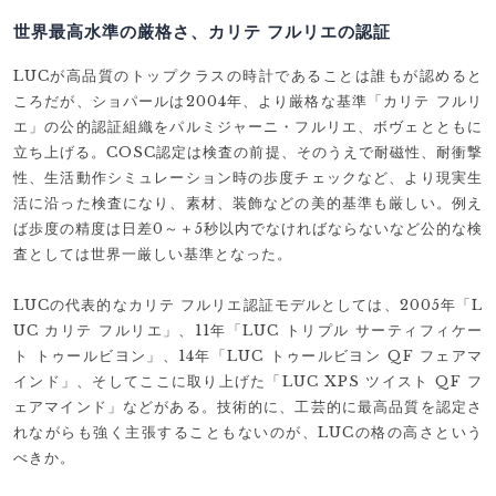
世界最高水準の厳格さ、カリテ フルリエの認証
LUCが高品質のトップクラスの時計であることは誰もが認めると
ころだが、ショパールは2004年、より厳格な基準「カリテ フルリ
エ」の公的認証組織をパルミジャーニ・フルリエ、ボヴェとともに
立ち上げる。COSC認定は検査の前提、そのうえで耐磁性、耐衝撃
性、生活動作シミュレーション時の歩度チェックなど、より現実生
活に沿った検査になり、素材、装飾などの美的基準も厳しい。例え
ば歩度の精度は日差0～＋5秒以内でなければならないなど公的な検
査としては世界一厳しい基準となった。
LUCの代表的なカリテ フルリエ認証モデルとしては、2005年「L
UC カリテ フルリエ」、11年「LUC トリプル サーティフィケー
ト トゥールビヨン」、14年「LUC トゥールビヨン QF フェアマ
インド」、そしてここに取り上げた「LUC XPS ツイスト QF フ
ェアマインド」などがある。技術的に、工芸的に最高品質を認定さ
れながらも強く主張することもないのが、LUCの格の高さという
べきか。