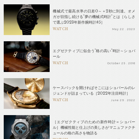
機械式で最高水準の日差0～＋2秒に到達。オメ
ガが目指し続ける"夢の機械式時計"とは［らしさ
で選ぶ2023年新作腕時計#5］
WATCH
May 22 . 2023
エグゼクティブに似合う"格の高い"時計～ショパ
ール
WATCH
October 25 . 2018
ケースバックを開ければそこにはショパールのレ
ジェンドが詰まっている［2022年注目時計］
WATCH
June 29 . 2022
［エグゼクティブのための新作時計＝ショパー
ル］機械性能と仕上げの美しさがマニュファクチ
ュールの格の高さを物語る