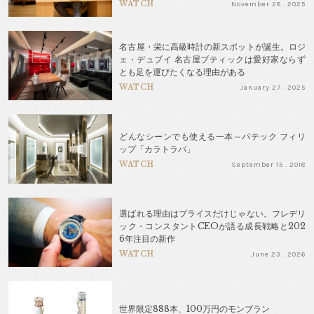
WATCH
November 28 . 2025
名古屋・栄に高級時計の新スポットが誕生。ロジ
ェ・デュブイ 名古屋ブティックは愛好家ならず
とも足を運びたくなる理由がある
WATCH
January 27 . 2025
どんなシーンでも使える一本～パテック フィリ
ップ「カラトラバ」
WATCH
September 15 . 2018
選ばれる理由はプライスだけじゃない。フレデリ
ック・コンスタントCEOが語る成長戦略と202
6年注目の新作
WATCH
June 23 . 2026
世界限定888本、100万円のモンブラン