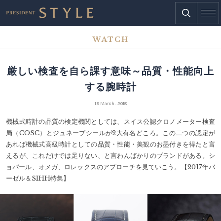
WATCH
厳しい検査を自ら課す意味～品質・性能向上
する腕時計
19 March . 2018
機械式時計の品質の検定機関としては、スイス公認クロノメーター検査
局（COSC）とジュネーブシールが2大有名どころ。この二つの認定が
あれば機械式高級時計としての品質・性能・美観のお墨付きを得たと言
えるが、これだけでは足りない、と言わんばかりのブランドがある。シ
ョパール、オメガ、ロレックスのアプローチを見ていこう。【2017年バ
ーゼル＆SIHH特集】