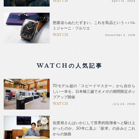
WATCH
April 12 . 2024
悠揚迫らぬたたずまい。これを気品という～パル
ミジャーニ・フルリエ
WATCH
November 3 . 2018
WATCHの人気記事
70モデル超の「スピードマスター」から自分ら
しい一本を。日本橋三越でオメガの期間限定ポッ
プアップ開催
WATCH
July 24 . 2026
AD
佐渡裕さんはいかにして世界的指揮者へと駆け上
がったのか。50年に及ぶ「探求」の歩みとこれ
からの旅路