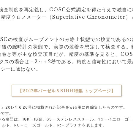
の検査制度を再定義し、COSC公式認定を得たうえで独自
度クロノメーター（Superlative Chronometer
OSCの検査がムーブメントのみ静止状態での検査であるの
グ後の腕時計の状態で、実際の装着を想定して検査する。
巻き等が主な検査項目だが、精度の基準を見ると、COS
クスの場合は－2～＋2秒である。精度と信頼性において
リシーに嘘はない。
【2017年バーゼル＆SIHH特集 トップページ】
NT』2017年6.26号に掲載された記事をweb用に再編集したものです。
格です。
る略語は、18K＝18金、SS＝ステンレススチール、YG＝イエローゴ
ールド、RG＝ローズゴールド、Pt＝プラチナを表します。