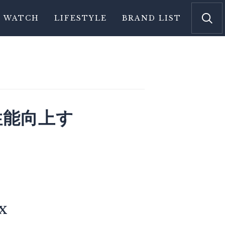
WATCH
LIFESTYLE
BRAND LIST
性能向上す
X