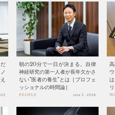
まだ
朝の20分で一日が決まる。自律
高
イノ
神経研究の第一人者が長年欠かさ
ウ
据え
ない"医者の養生"とは［プロフェ
は
ッショナルの時間論］
リ
PEOPLE
W
2025
June 5 . 2026