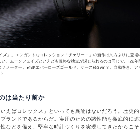
ェイズ」。エレガントなコレクション「チェリーニ」の新作は久方ぶりに登場
しい。ムーンフェイズといえども厳格な検査が課せられるのは同じで、122年
ノメーター。●18Kエバーローズゴールド。ケース径39mm。自動巻き。
ス〉
のは当たり前か
といえばロレックス」といっても異論はないだろう。歴史的
たブランドであるからだ。実用のための諸性能を徹底的に追
撃性などを備え、堅牢な時計づくりを実現してきたからこそ