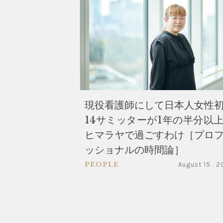
現役看護師にして日本人女性
14サミッターが1年の半分以
ヒマラヤで過ごすわけ［プロ
ッショナルの時間論］
PEOPLE
August 15 . 