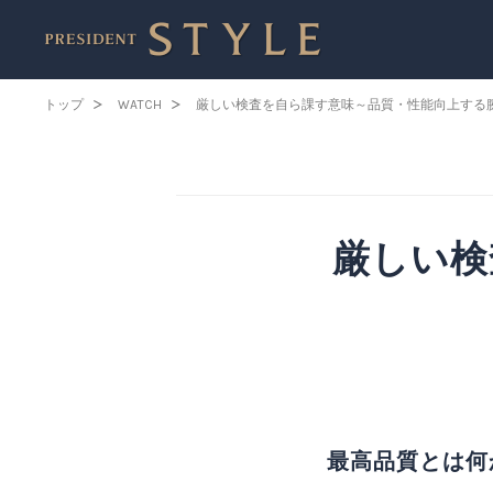
トップ
WATCH
厳しい検査を自ら課す意味～品質・性能向上する
厳しい検
最高品質とは何