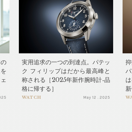
初の
実用追求の一つの到達点。パテッ
抑
上を
ク フィリップはだから最高峰と
パ
フェ
称される［2025年新作腕時計‐品
は
格に帰する］
新
WATCH
W
2025
May 12 . 2025