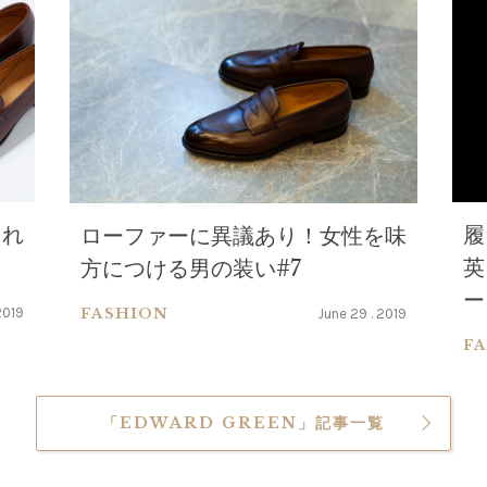
履
くれ
ローファーに異議あり！女性を味
英
方につける男の装い#7
ー
FASHION
2019
June 29 . 2019
F
「EDWARD GREEN」記事一覧