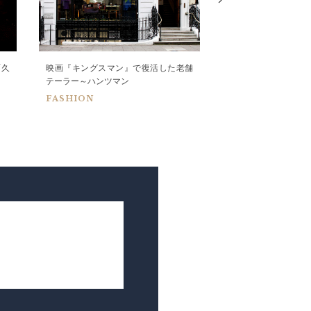
「久
映画『キングスマン』で復活した老舗
人に教えたくない店
テーラー～ハンツマン
LIFESTYLE
FASHION