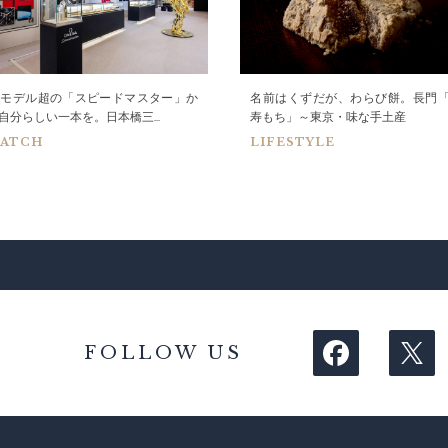
0モデル超の「スピードマスター」か
名前はくずだが、わらび餅。長門
自分らしい一本を。日本橋三...
寿もち」～東京・味な手土産
ATCH
LIFESTYLE
FOLLOW US