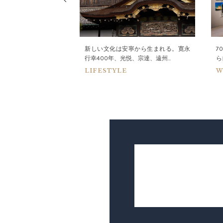
スマートウォッチに変
新しい文化は安寧から生まれる。寛永
7
行幸400年、光悦、宗達、遠州...
ら
LIFESTYLE
W