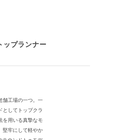
トップランナー
老舗工場の一つ。一
ドとしてトップクラ
法を用いる真摯なモ
、堅牢にして軽やか