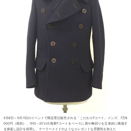
9月6日～9月11日のイベントで限定受注販売される「こだわりPコート」メンズ、7万8
000円（税別）、1910～20’sUS海軍Pコートをベースに肩や胸回りを立体的に構築す
る身返し設計を採用し、テーラーメイドのようなエレガントな雰囲気を加えた