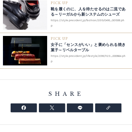
PICK UP
靴を履くのに、人を待たせるのは二流であ
る～リーガルから新システムのシューズ
https://style.president.jp/fashion/2019/0418_001508.ph
p
PICK UP
女子に「センスがいい」と褒められる焼き
菓子～リベルターブル
https://style.president.jp/lifestyle/2018/1123_000864.ph
p
SHARE