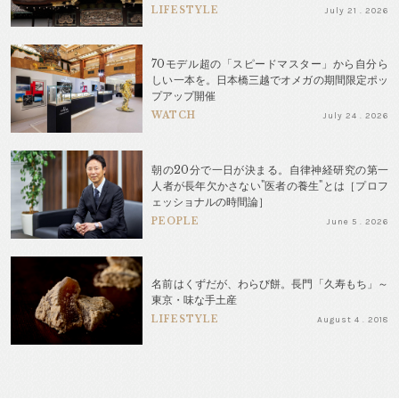
LIFESTYLE
July 21 . 2026
70モデル超の「スピードマスター」から自分ら
しい一本を。日本橋三越でオメガの期間限定ポッ
プアップ開催
WATCH
July 24 . 2026
朝の20分で一日が決まる。自律神経研究の第一
人者が長年欠かさない"医者の養生"とは［プロフ
ェッショナルの時間論］
PEOPLE
June 5 . 2026
名前はくずだが、わらび餅。長門「久寿もち」～
東京・味な手土産
LIFESTYLE
August 4 . 2018