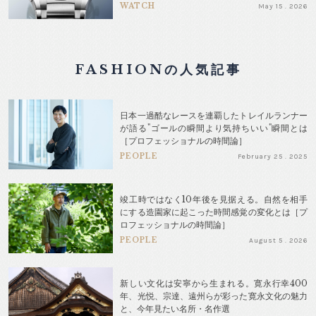
WATCH
May 15 . 2026
FASHIONの人気記事
日本一過酷なレースを連覇したトレイルランナー
が語る"ゴールの瞬間より気持ちいい"瞬間とは
［プロフェッショナルの時間論］
PEOPLE
February 25 . 2025
竣工時ではなく10年後を見据える。自然を相手
にする造園家に起こった時間感覚の変化とは［プ
ロフェッショナルの時間論］
PEOPLE
August 5 . 2026
新しい文化は安寧から生まれる。寛永行幸400
年、光悦、宗達、遠州らが彩った寛永文化の魅力
と、今年見たい名所・名作選