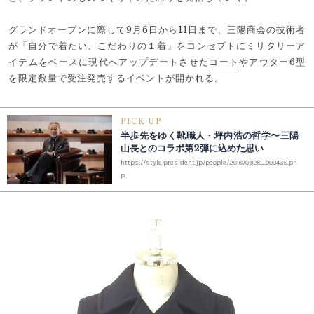
グランドオープンに際して9月6日から11日まで、三陽商会の技術者
が「自分で着たい、こだわりの１着」をコンセプトにミリタリーア
イテムをベースに現代へアップデートさせた
コート
やアウター6型
を限定数量で受注発売するイベントが開かれる。
PICK UP
半歩先をゆく靴職人・坪内浩の哲学〜三陽
山長とのコラボ第2弾に込めた思い
https://style.president.jp/people/2018/0928_000438.ph
p