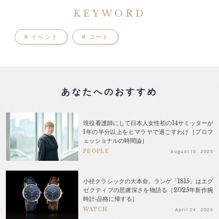
KEYWORD
#
イベント
#
コート
あなたへのおすすめ
現役看護師にして日本人女性初の14サミッターが
1年の半分以上をヒマラヤで過ごすわけ［プロフ
ェッショナルの時間論］
PEOPLE
August 15 . 2025
小径クラシックの大本命。ランゲ「1815」はエグ
ゼクティブの思慮深さを物語る［2025年新作腕
時計‐品格に帰する］
WATCH
April 24 . 2025