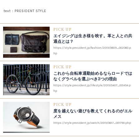
text：PRESIDENT STYLE
PICK UP
エイジングは生き様を映す。革と人との共
通点とは？
https://style.president.jp/fashion/2019/0809_002060.p
hp
PICK UP
これから自転車通勤始めるならロードでは
なくグラベルを選ぶべき3つの理由
https://style.president.jp/lifestyle/2019/0407_001454.p
hp
PICK UP
度を越えない遊びを教えてくれるのがエル
メス
https://style.president.jp/watch/2019/0617_001790.php