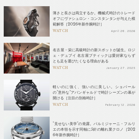
薄さと長さは両立するか。機械式時計のトレード
オフにヴァシュロン・コンスタンタンが与えた模
範解答［2026年新作腕時計］
WATCH
April 28 . 2026
名古屋・栄に高級時計の新スポットが誕生。ロジ
ェ・デュブイ 名古屋ブティックは愛好家ならず
とも足を運びたくなる理由がある
WATCH
January 27 . 2025
軽いのに強く、強いのに美しい。ショパール
の"意外な"アバンギャルドで時計シーズンの幕が
開ける［注目の別格時計］
WATCH
February 12 . 2026
"見せない美学"の発露。パルミジャーニ・フルリ
エの本領を示す同軸に5針の離れ業クロノ［202
6年新作腕時計］