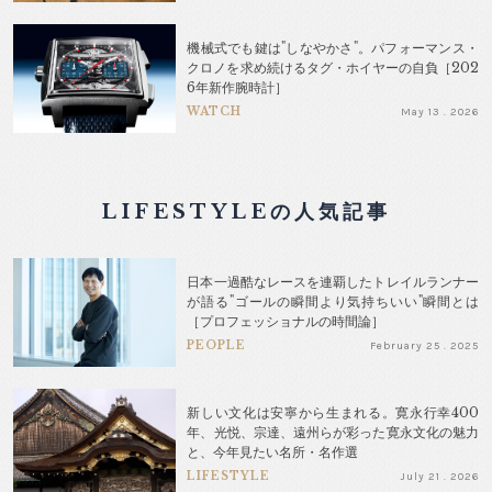
機械式でも鍵は"しなやかさ"。パフォーマンス・
クロノを求め続けるタグ・ホイヤーの自負［202
6年新作腕時計］
WATCH
May 13 . 2026
LIFESTYLEの人気記事
日本一過酷なレースを連覇したトレイルランナー
が語る"ゴールの瞬間より気持ちいい"瞬間とは
［プロフェッショナルの時間論］
PEOPLE
February 25 . 2025
新しい文化は安寧から生まれる。寛永行幸400
年、光悦、宗達、遠州らが彩った寛永文化の魅力
と、今年見たい名所・名作選
LIFESTYLE
July 21 . 2026