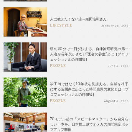
人に教えたくない店～鎌田浩毅さん
LIFESTYLE
January 26 . 2019
朝の20分で一日が決まる。自律神経研究の第一
人者が長年欠かさない"医者の養生"とは［プロフ
ェッショナルの時間論］
PEOPLE
June 5 . 2026
竣工時ではなく10年後を見据える。自然を相手
にする造園家に起こった時間感覚の変化とは［プ
ロフェッショナルの時間論］
PEOPLE
August 5 . 2026
70モデル超の「スピードマスター」から自分ら
しい一本を。日本橋三越でオメガの期間限定ポッ
プアップ開催