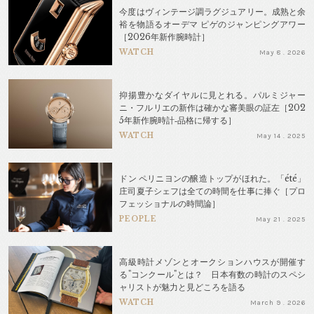
今度はヴィンテージ調ラグジュアリー。成熟と余
裕を物語るオーデマ ピゲのジャンピングアワー
［2026年新作腕時計］
WATCH
May 8 . 2026
抑揚豊かなダイヤルに見とれる。パルミジャー
ニ・フルリエの新作は確かな審美眼の証左［202
5年新作腕時計‐品格に帰する］
WATCH
May 14 . 2025
ドン ペリニヨンの醸造トップがほれた。「été」
庄司夏子シェフは全ての時間を仕事に捧ぐ［プロ
フェッショナルの時間論］
PEOPLE
May 21 . 2025
高級時計メゾンとオークションハウスが開催す
る"コンクール"とは？ 日本有数の時計のスペシ
ャリストが魅力と見どころを語る
WATCH
March 9 . 2026