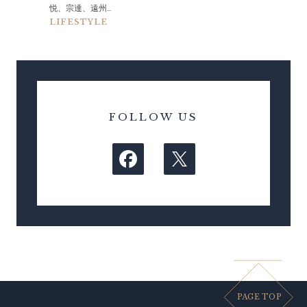
悦、宗達、遠州...
LIFESTYLE
FOLLOW US
PAGE TOP