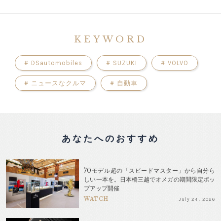
KEYWORD
#
DSautomobiles
#
SUZUKI
#
VOLVO
#
ニュースなクルマ
#
自動車
あなたへのおすすめ
70モデル超の「スピードマスター」から自分ら
しい一本を。日本橋三越でオメガの期間限定ポッ
プアップ開催
WATCH
July 24 . 2026