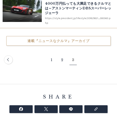
4000万円払っても大満足できるクルマと
は～アストンマーティンDBSスーパーレッ
ジェーラ
https://style.president.jp/lifestyle/2018/0821_000363.p
hp
連載『ニュースなクルマ』アーカイブ
1
2
3
SHARE