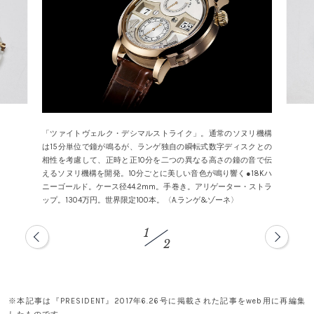
「ツァイトヴェルク・デシマルストライク」。通常のソヌリ機構
は15分単位で鐘が鳴るが、ランゲ独自の瞬転式数字ディスクとの
相性を考慮して、正時と正10分を二つの異なる高さの鐘の音で伝
えるソヌリ機構を開発。10分ごとに美しい音色が鳴り響く●18Kハ
ニーゴールド。ケース径44.2mm。手巻き。アリゲーター・ストラ
ップ。1304万円。世界限定100本。〈A.ランゲ&ゾーネ〉
1
2
※本記事は『PRESIDENT』2017年6.26号に掲載された記事をweb用に再編集