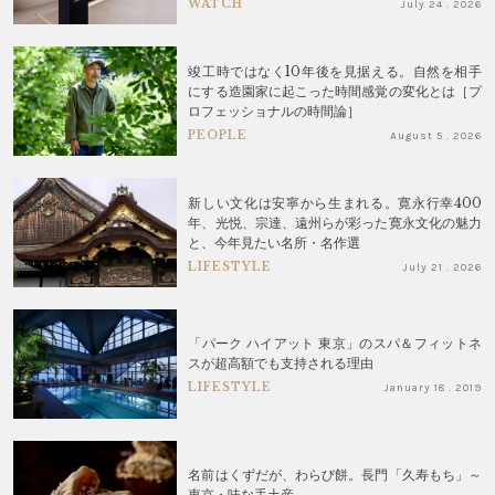
WATCH
July 24 . 2026
竣工時ではなく10年後を見据える。自然を相手
にする造園家に起こった時間感覚の変化とは［プ
ロフェッショナルの時間論］
PEOPLE
August 5 . 2026
新しい文化は安寧から生まれる。寛永行幸400
年、光悦、宗達、遠州らが彩った寛永文化の魅力
と、今年見たい名所・名作選
LIFESTYLE
July 21 . 2026
「パーク ハイアット 東京」のスパ＆フィットネ
スが超高額でも支持される理由
LIFESTYLE
January 18 . 2019
名前はくずだが、わらび餅。長門「久寿もち」～
東京・味な手土産