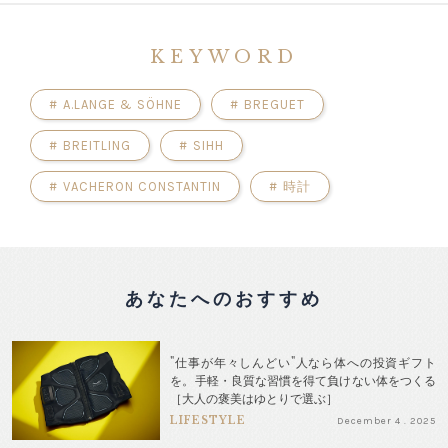
KEYWORD
#
A.LANGE & SÖHNE
#
BREGUET
#
BREITLING
#
SIHH
#
VACHERON CONSTANTIN
#
時計
あなたへのおすすめ
"仕事が年々しんどい"人なら体への投資ギフト
を。手軽・良質な習慣を得て負けない体をつくる
［大人の褒美はゆとりで選ぶ］
LIFESTYLE
December 4 . 2025