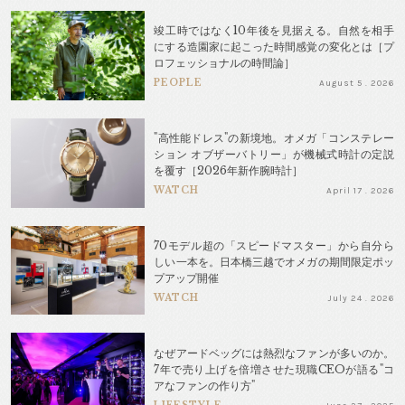
竣工時ではなく10年後を見据える。自然を相手
にする造園家に起こった時間感覚の変化とは［プ
ロフェッショナルの時間論］
PEOPLE
August 5 . 2026
"高性能ドレス"の新境地。オメガ「コンステレー
ション オブザーバトリー」が機械式時計の定説
を覆す［2026年新作腕時計］
WATCH
April 17 . 2026
70モデル超の「スピードマスター」から自分ら
しい一本を。日本橋三越でオメガの期間限定ポッ
プアップ開催
WATCH
July 24 . 2026
なぜアードベッグには熱烈なファンが多いのか。
7年で売り上げを倍増させた現職CEOが語る"コ
アなファンの作り方"