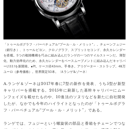
「トゥールボグラフ・パーペチュアル“プール・ル・メリット”」。チェーンフュジー
（鎖引き）、トゥールビヨン、クロノグラフ、スプリットセコンド、永久カレンダー
を搭載。5つの複雑機構を巧みに組み込んだランゲの一つのマイルストーンだ。薄型
化、動力効率化のため、永久カレンダーをベースムーブメントに組み込んだキャリバ
ーL133.1を新開発。●Pt。ケース径43mm。手巻き。アリゲーター・ストラップ。48万
ユーロ（参考価格）。世界限定50本。〈A.ランゲ&ゾーネ〉
A.ランゲ＆ゾーネは2017年春に7型の新作を発表、うち5型が新型
キャリバーを搭載する。2015年に刷新した基幹キャリバーにムー
ンフェイズを載せたものや、10進法のソヌリなどを新たに自社開発
したが、なかでも今年のハイライトとなったのが「トゥールボグラ
フ・パーペチュアル“プール・ル・メリット”」である。
ランゲでは、フュジーという螺旋状の部品と香箱をチェーンでつな