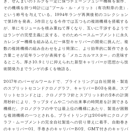
ぎ、ぜんまいのトルクを一定に保つチェーンフュジー機構を製作、
その機構を持つ時計には“プール・ル・メリット（有功勲章の意）.
という称号を与えている。1994年ランゲ再興後初のコレクション
で第1作を発表。5作目となる今作では五つもの複雑機構を搭載する
が、単にモジュールを積み重ねて厚くなり、互いに干渉するようで
はランゲの完璧主義に反する。そのためベースムーブメントに永久
カレンダー機構を組み込んだ一体型キャリバーの開発に挑んだ。複
数の複雑機構の組み合わせをより簡潔に、より効率的に製作できる
力量こそが近年ランゲが表掲する「メカニカルマスター」の意味す
るところ。厚さ10.9ミリに抑えられた新型キャリバーが思想から技
術開発力までランゲの多くを物語る。
2017年のバーゼルワールドで、ブライトリングは自社開発・製造
のスプリットセコンドクロノグラフ、キャリバーB03を発表。スプ
リットセコンドとは、クロノグラフ針とスプリット針の2本の計測
用秒針により、ラップタイムや二つの出来事の時間差を計測できる
機構だ。クロノグラフの中では最上位の機構にあたり、製造が困難
な複雑機構の一つとされる。ブライトリングは2004年にクロノグ
ラフ・ムーブメントの完全自社製造への切り替えに着手。自動巻き
のキャリバー01、手巻きのキャリバーB02、GMT付きのキャリバ