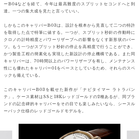
ーB04などを経て、今年は最高難度のスプリットセコンドへと到
達。一つの集大成を見たと言っていい。
しかもこのキャリバーB03は、設計を根本から見直して二つの特許
を取得した点で特筆に値する。一つが、スプリット秒針の作動時に
クロノの計時精度とパワーリザーブへの影響をなくす新形状のパー
ツ。もう一つがスプリット秒針の停止を高精度で行うことができ、
かつ製造工程の簡素化も実現した新設計の停止機構である。また同
キャリバーは、70時間以上のパワーリザーブを有し、メンテナンス
性にも優れたキャリバー01をベースとしているため、それらのスペ
ックも備えている。
このキャリバーB03を載せた新作が「ナビタイマー ラトラパン
テ」。ケース素材はSSと18Kレッドゴールドの2種あるが、同ブラ
ンドの記念碑的キャリバーをその目でも楽しみたいなら、シースル
ーバック仕様のレッドゴールドモデルを。