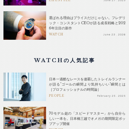
LIFESTYLE
June 27 . 2025
選ばれる理由はプライスだけじゃない。フレデリ
ック・コンスタントCEOが語る成長戦略と202
6年注目の新作
WATCH
June 23 . 2026
WATCHの人気記事
日本一過酷なレースを連覇したトレイルランナー
が語る"ゴールの瞬間より気持ちいい"瞬間とは
［プロフェッショナルの時間論］
PEOPLE
February 25 . 2025
70モデル超の「スピードマスター」から自分ら
しい一本を。日本橋三越でオメガの期間限定ポッ
プアップ開催